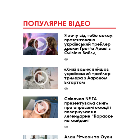
ПОПУЛЯРНЕ ВІДЕО
Я хочу від тебе сексу:
презентовано
український трейлер
драми Ґреґґа Аракі з
Олівією Вайлд
«Хижі води»: вийшов
український трейлер
трилера з Аароном
Екгартом
Співачка NE TA
презентувала сингл
про справжні емоції і
повернулася в
легендарне “Караоке
на майдані”
Алан Рітчсон та Оуен