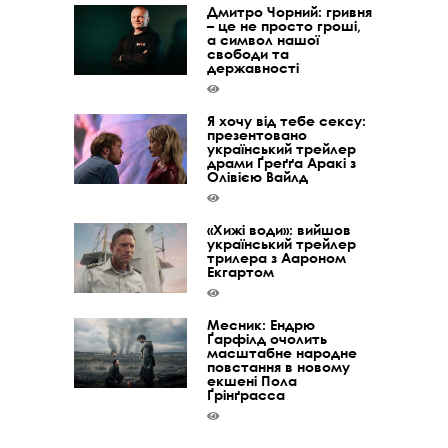
Дмитро Чорний: гривня
– це не просто гроші,
а символ нашої
свободи та
державності
Я хочу від тебе сексу:
презентовано
український трейлер
драми Ґреґґа Аракі з
Олівією Вайлд
«Хижі води»: вийшов
український трейлер
трилера з Аароном
Екгартом
Месник: Ендрю
Ґарфілд очолить
масштабне народне
повстання в новому
екшені Пола
Ґрінґрасса