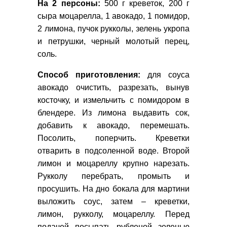
На 2 персоны:
500 г креветок, 200 г
сыра моцарелла, 1 авокадо, 1 помидор,
2 лимона, пучок рукколы, зелень укропа
и петрушки, черный молотый перец,
соль.
Способ приготовления:
для соуса
авокадо очистить, разрезать, вынув
косточку, и измельчить с помидором в
блендере. Из лимона выдавить сок,
добавить к авокадо, перемешать.
Посолить, поперчить. Креветки
отварить в подсоленной воде. Второй
лимон и моцареллу крупно нарезать.
Рукколу перебрать, промыть и
просушить. На дно бокала для мартини
выложить соус, затем – креветки,
лимон, рукколу, моцареллу. Перед
подачей посыпать рубленой зеленью