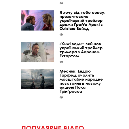
Я хочу від тебе сексу:
презентовано
український трейлер
драми Ґреґґа Аракі з
Олівією Вайлд
«Хижі води»: вийшов
український трейлер
трилера з Аароном
Екгартом
Месник: Ендрю
Ґарфілд очолить
масштабне народне
повстання в новому
екшені Пола
Ґрінґрасса
ПОПУЛЯРНЕ ВІДЕО