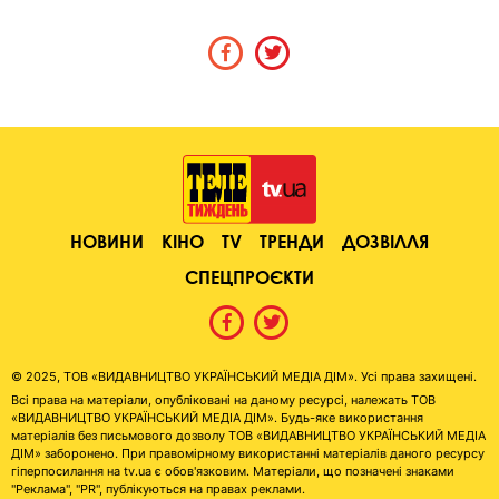
НОВИНИ
КІНО
TV
ТРЕНДИ
ДОЗВІЛЛЯ
СПЕЦПРОЄКТИ
© 2025, ТОВ «ВИДАВНИЦТВО УКРАЇНСЬКИЙ МЕДІА ДІМ». Усі права захищені.
Всі права на матеріали, опубліковані на даному ресурсі, належать ТОВ
«ВИДАВНИЦТВО УКРАЇНСЬКИЙ МЕДІА ДІМ». Будь-яке використання
матеріалів без письмового дозволу ТОВ «ВИДАВНИЦТВО УКРАЇНСЬКИЙ МЕДІА
ДІМ» заборонено. При правомірному використанні матеріалів даного ресурсу
гіперпосилання на tv.ua є обов'язковим. Матеріали, що позначені знаками
"Реклама", "PR", публікуються на правах реклами.