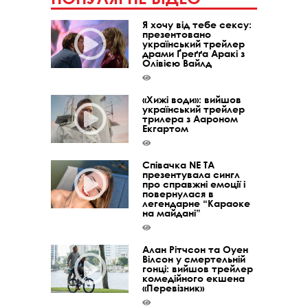
Я хочу від тебе сексу:
презентовано
український трейлер
драми Ґреґґа Аракі з
Олівією Вайлд
«Хижі води»: вийшов
український трейлер
трилера з Аароном
Екгартом
Співачка NE TA
презентувала сингл
про справжні емоції і
повернулася в
легендарне “Караоке
на майдані”
Алан Рітчсон та Оуен
Вілсон у смертельній
гонці: вийшов трейлер
комедійного екшена
«Перевізник»