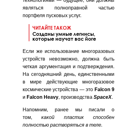
технологиями — будущее, они должны
являться полноправной частью
портфеля пусковых услуг.
ЧИТАЙТЕ ТАКОЖ
Созданы умные легинсы,
которые научат вас йоге
Если же использование многоразовых
устройств невозможно, должна быть
четкая аргументация и подтверждения.
На сегодняшний день, единственными
в мире действующие многоразовое
космические устройства — это
Falcon 9
и
Falcon Heavy
, производства
SpaceX
.
Напомним, ранее мы писали о
том,
какой пластик способен
полностью растворяться в теле.