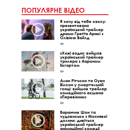
ПОПУЛЯРНЕ ВІДЕО
Я хочу від тебе сексу:
презентовано
український трейлер
драми Ґреґґа Аракі з
Олівією Вайлд
«Хижі води»: вийшов
український трейлер
трилера з Аароном
Екгартом
Алан Рітчсон та Оуен
Вілсон у смертельній
гонці: вийшов трейлер
комедійного екшена
«Перевізник»
Баранчик Шон та
чудовисько з Мохнявої
долини: дивіться
український трейлер
анімаційної комедії