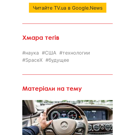
Читайте TV.ua в Google.News
Хмара тегів
наука
США
технологии
SpaceX
будущее
Матеріали на тему