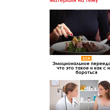
Матеріали на тему
ЗОЖ
Эмоциональное перееда
что это такое и как с 
бороться