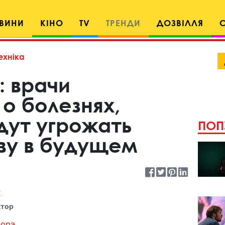
ВИНИ
КІНО
TV
ТРЕНДИ
ДОЗВІЛЛЯ
ехніка
: врачи
о болезнях,
дут угрожать
ПОП
ву в будущем
к
ктор
ора...