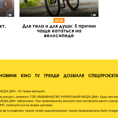
ЗОЖ
кт,
Для тела и для души: 5 причин
чаще кататься на
велосипеде
НОВИНИ
КІНО
TV
ТРЕНДИ
ДОЗВІЛЛЯ
СПЕЦПРОЄКТ
ІА ДІМ». Усі права захищені.
аному ресурсі, належать ТОВ «ВИДАВНИЦТВО УКРАЇНСЬКИЙ МЕДІА ДІМ». Будь-яке ви
А ДІМ» заборонено. При правомірному використанні матеріалів даного ресурсу 
"PR", публікуються на правах реклами.
я фотографічних творів та/або аудіовізуальних творів правовласника Getty Image