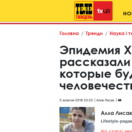
НО
Головна
Тренди
Наука і т
Эпидемия X
рассказали 
которые бу
человечест
5 жовтня 2018 20:20
Алла Лисак
Алла Лиса
Lifestyle-реда
Усі статті авт