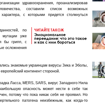
ганизации здравоохранения, проанализировав
ловечества, составили список возможных
 характера, с которыми придется столкнуться
ЧИТАЙТЕ ТАКОЖ
данностей, по
Эмоциональное
ь мутации уже
переедание: что это такое
я бы грипп, с
и как с ним бороться
ые осложнения
тались знакомые украинцам вирусы Зика и Эболы,
и европейский континент стороной.
орадка Ласса, MERS, SARS, вирус Западного Нила
наибольшую опасность может нести в себе так
чен, потому что пока никак себя не проявил. Но
ртельного патогена неизбежным, как когда-то