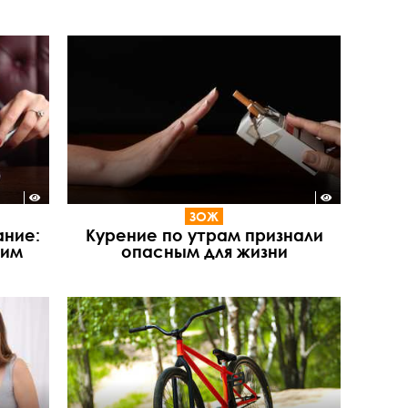
ЗОЖ
ние:
Курение по утрам признали
ним
опасным для жизни