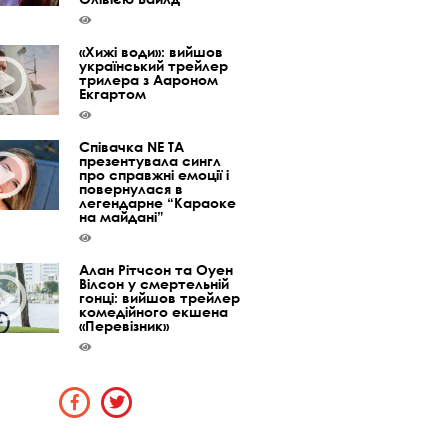
«Хижі води»: вийшов
український трейлер
трилера з Аароном
Екгартом
Співачка NE TA
презентувала сингл
про справжні емоції і
повернулася в
легендарне “Караоке
на майдані”
Алан Рітчсон та Оуен
Вілсон у смертельній
гонці: вийшов трейлер
комедійного екшена
«Перевізник»