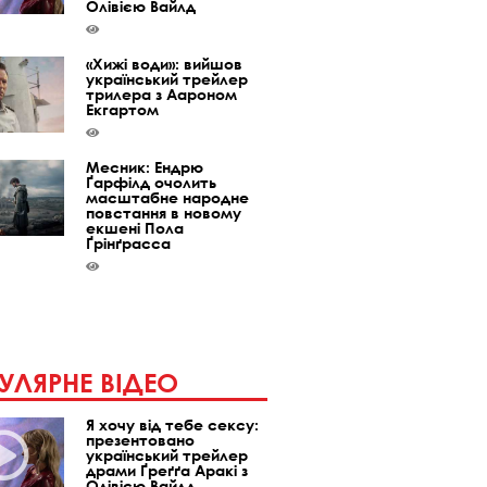
Олівією Вайлд
«Хижі води»: вийшов
український трейлер
трилера з Аароном
Екгартом
Месник: Ендрю
Ґарфілд очолить
масштабне народне
повстання в новому
екшені Пола
Ґрінґрасса
УЛЯРНЕ ВІДЕО
Я хочу від тебе сексу:
презентовано
український трейлер
драми Ґреґґа Аракі з
Олівією Вайлд