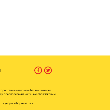
И
користання матеріалів без письмового
гіперпосилання на tv.ua є обов'язковим.
s - суворо забороняється.