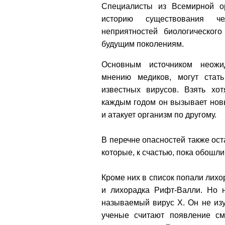
Специалисты из Всемирной ор
историю существования че
неприятностей биологического
будущим поколениям.
Основным источником неожи
мнению медиков, могут стат
известных вирусов. Взять хот
каждым годом он вызывает нов
и атакует организм по другому.
В перечне опасностей также ос
которые, к счастью, пока обошл
Кроме них в список попали лих
и лихорадка Рифт-Валли. Но 
называемый вирус Х. Он не изу
ученые считают появление сме