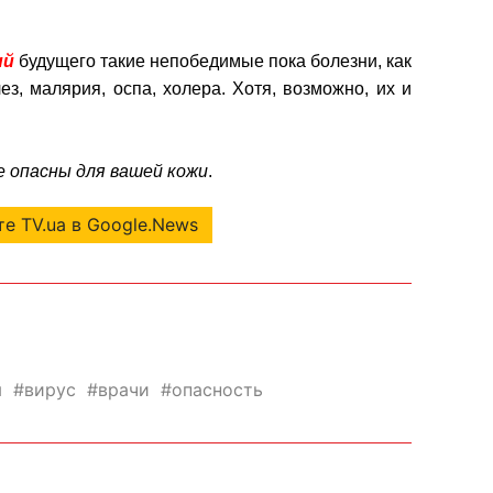
ий
будущего такие непобедимые пока болезни, как
ез, малярия, оспа, холера. Хотя, возможно, их и
 опасны для вашей кожи
.
е TV.ua в Google.News
я
вирус
врачи
опасность