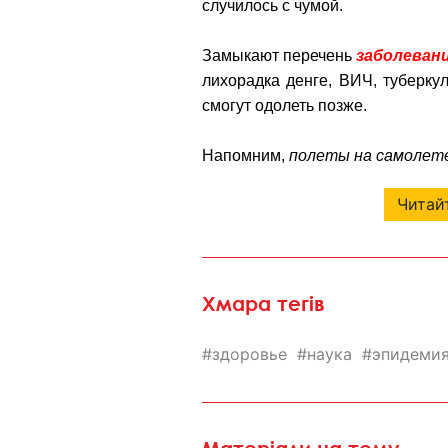
случилось с чумой.
Замыкают перечень
заболеван
лихорадка денге, ВИЧ, туберкул
смогут одолеть позже.
Напомним,
полеты на самолете
Читайт
Хмара тегів
здоровье
наука
эпидеми