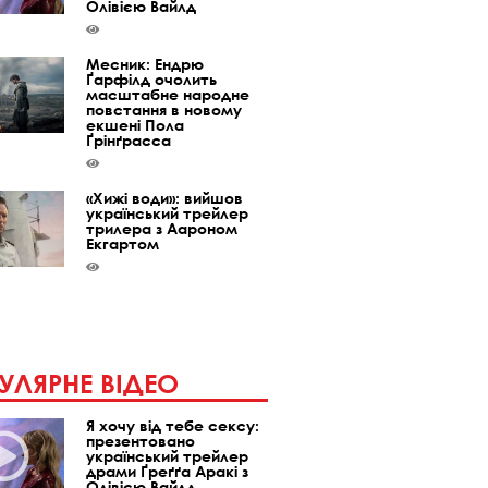
Олівією Вайлд
Месник: Ендрю
Ґарфілд очолить
масштабне народне
повстання в новому
екшені Пола
Ґрінґрасса
«Хижі води»: вийшов
український трейлер
трилера з Аароном
Екгартом
УЛЯРНЕ ВІДЕО
Я хочу від тебе сексу:
презентовано
український трейлер
драми Ґреґґа Аракі з
Олівією Вайлд