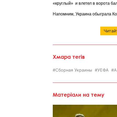
«круглый» и влетел в ворота ба
Напомним, Украина
обыграла К
Читайт
Хмара тегів
Сборная Украины
УЕФА
А
Матеріали на тему