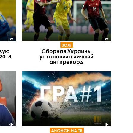
ЗОЖ
вую
Сборная Украины
2018
установила личный
антирекорд
АНОНСИ НА ТВ