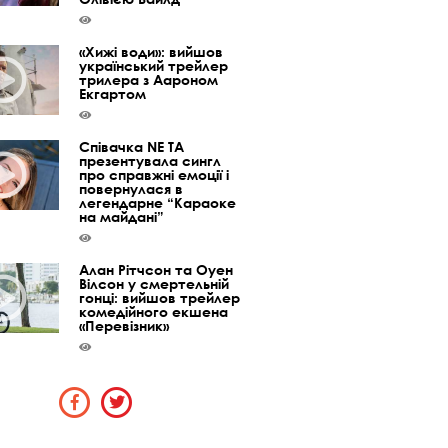
«Хижі води»: вийшов
український трейлер
трилера з Аароном
Екгартом
Співачка NE TA
презентувала сингл
про справжні емоції і
повернулася в
легендарне “Караоке
на майдані”
Алан Рітчсон та Оуен
Вілсон у смертельній
гонці: вийшов трейлер
комедійного екшена
«Перевізник»