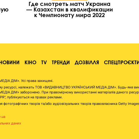
Где смотреть матч Украина
ную
— Казахстан в квалификации
к Чемпионату мира 2022
НОВИНИ
КІНО
TV
ТРЕНДИ
ДОЗВІЛЛЯ
СПЕЦПРОЄКТ
ІА ДІМ». Усі права захищені.
аному ресурсі, належать ТОВ «ВИДАВНИЦТВО УКРАЇНСЬКИЙ МЕДІА ДІМ». Будь-яке ви
А ДІМ» заборонено. При правомірному використанні матеріалів даного ресурсу 
"PR", публікуються на правах реклами.
я фотографічних творів та/або аудіовізуальних творів правовласника Getty Image
v.ua
альних даних