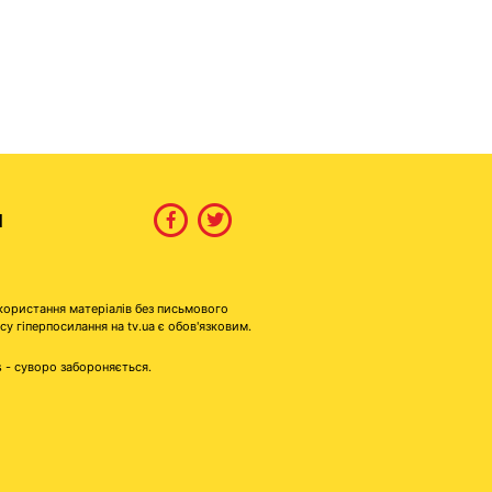
И
користання матеріалів без письмового
гіперпосилання на tv.ua є обов'язковим.
s - суворо забороняється.