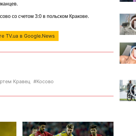
лканцев.
осово
со счетом 3:0 в польском Кракове.
е TV.ua в Google.News
ртем Кравец
Косово