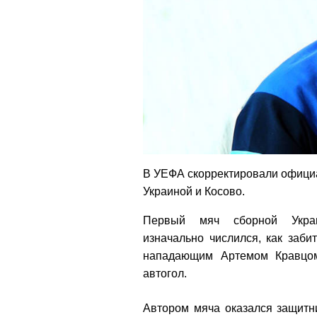
В УЕФА скорректировали офици
Украиной и Косово.
Первый мяч сборной Укра
изначально числился, как заби
нападающим Артемом Кравцом
автогол.
Автором мяча оказался защитн