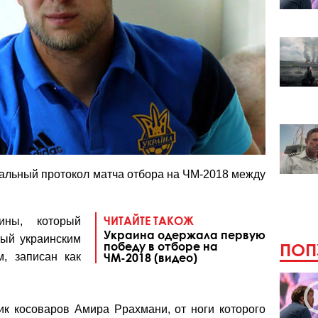
альный протокол матча отбора на ЧМ-2018 между
ЧИТАЙТЕ ТАКОЖ
ины, который
Украина одержала первую
тый украинским
победу в отборе на
ПОП
, записан как
ЧМ-2018 (видео)
ик косоваров Амира Ррахмани, от ноги которого