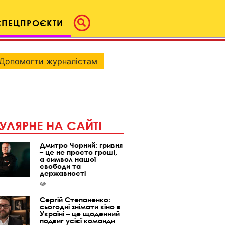
СПЕЦПРОЄКТИ
Допомогти журналістам
УЛЯРНЕ НА САЙТІ
Дмитро Чорний: гривня
– це не просто гроші,
а символ нашої
свободи та
державності
Сергій Степаненко:
сьогодні знімати кіно в
Україні – це щоденний
подвиг усієї команди