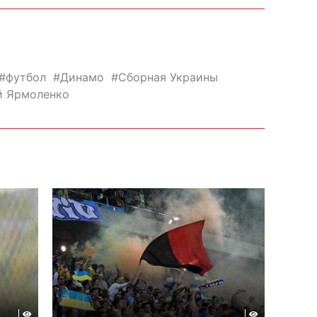
футбол
Динамо
Сборная Украины
й Ярмоленко