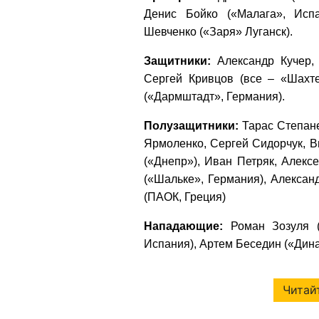
Денис Бойко («Малага», Испа
Шевченко («Заря» Луганск).
Защитники:
Александр Кучер, 
Сергей Кривцов (все – «Шахте
(«Дармштадт», Германия).
Полузащитники:
Тарас Степане
Ярмоленко, Сергей Сидорчук, В
(«Днепр»), Иван Петряк, Алекс
(«Шальке», Германия), Алексан
(ПАОК, Греция)
Нападающие:
Роман Зозуля («
Испания), Артем Беседин («Дина
Читайт