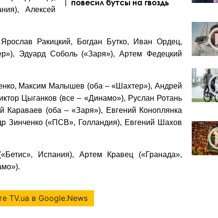
повесил бутсы на гвоздь
ния), Алексей
Ярослав Ракицкий, Богдан Бутко, Иван Ордец,
р»), Эдуард Соболь («Заря»), Артем Федецкий
нко, Максим Малышев (оба – «Шахтер»), Андрей
иктор Цыганков (все – «Динамо»), Руслан Ротань
ей Караваев (оба – «Заря»), Евгений Коноплянка
др Зинченко («ПСВ», Голландия), Евгений Шахов
Бетис», Испания), Артем Кравец («Гранада»,
мо»).
е TV.ua в Google.News