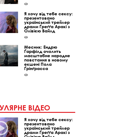
Я хочу від тебе сексу:
презентовано
український трейлер
драми Ґреґґа Аракі з
Олівією Вайлд
Месник: Ендрю
Ґарфілд очолить
масштабне народне
повстання в новому
екшені Пола
Ґрінґрасса
УЛЯРНЕ ВІДЕО
Я хочу від тебе сексу:
презентовано
український трейлер
драми Ґреґґа Аракі з
Олівією Вайлд