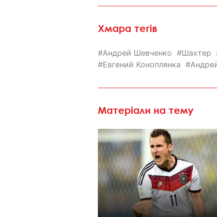
Хмара тегів
Андрей Шевченко
Шахтер
Евгений Коноплянка
Андре
Матеріали на тему