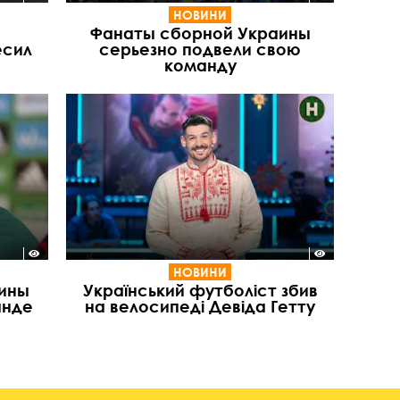
НОВИНИ
Фанаты сборной Украины
есил
серьезно подвели свою
команду
НОВИНИ
ины
Український футболіст збив
анде
на велосипеді Девіда Гетту