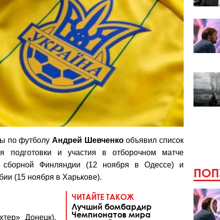
ны по футболу
Андрей Шевченко
объявил список
ля подготовки и участия в отборочном матче
в сборной Финляндии (12 ноября в Одессе) и
ПОП
ии (15 ноября в Харькове).
ЧИТАЙТЕ ТАКОЖ
Лучший бомбардир
Чемпионатов мира
тер» Донецк),