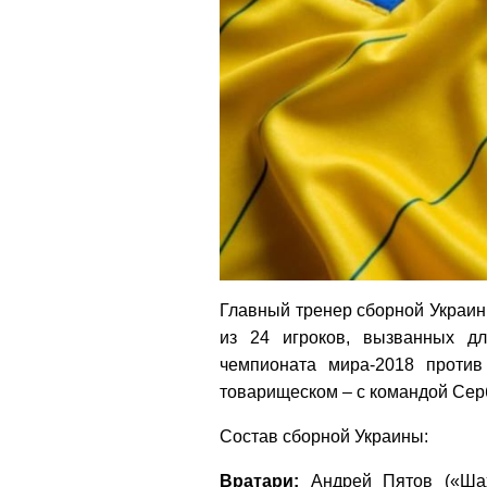
Главный тренер сборной Украи
из 24 игроков, вызванных д
чемпионата мира-2018 проти
товарищеском – с командой Серб
Состав сборной Украины:
Вратари:
Андрей Пятов («Шах