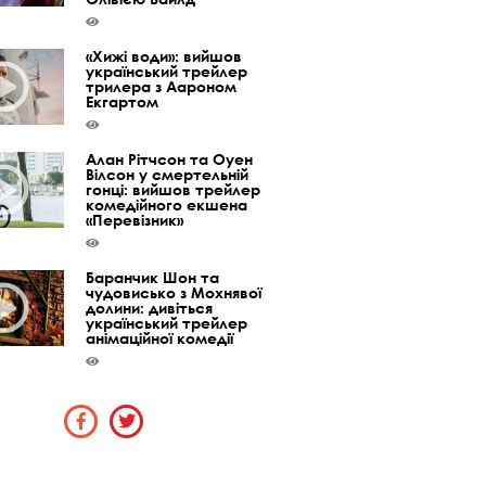
«Хижі води»: вийшов
український трейлер
трилера з Аароном
Екгартом
Алан Рітчсон та Оуен
Вілсон у смертельній
гонці: вийшов трейлер
комедійного екшена
«Перевізник»
Баранчик Шон та
чудовисько з Мохнявої
долини: дивіться
український трейлер
анімаційної комедії