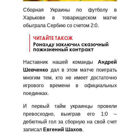
Сборная Украины по футболу в
Харькове в товарищеском матче
обыграла Сербию со счетом 2:0.
ЧИТАЙТЕ ТАКОЖ
Роналду заключил сказочный
пожизненный контракт
Наставник нашей команды
Андрей
Шевченко
дал в этом матче поиграть
многим тем, кто не имеет достаточно
игрового времени в официальных
поединках.
И первый тайм украинцы провели
превосходно, выиграв его 1:0 –
дебютный гол за сборную на свой счет
записал
Евгений Шахов
.