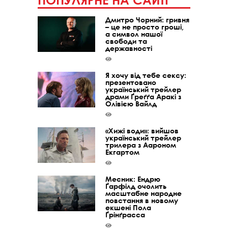
ПОПУЛЯРНЕ НА САЙТІ
Дмитро Чорний: гривня
– це не просто гроші,
а символ нашої
свободи та
державності
Я хочу від тебе сексу:
презентовано
український трейлер
драми Ґреґґа Аракі з
Олівією Вайлд
«Хижі води»: вийшов
український трейлер
трилера з Аароном
Екгартом
Месник: Ендрю
Ґарфілд очолить
масштабне народне
повстання в новому
екшені Пола
Ґрінґрасса