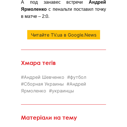
А под занавес встречи
Андрей
Ярмоленко
с пенальти поставил точку
в матче – 2:0.
Читайте TV.ua в Google.News
Хмара тегів
Андрей Шевченко
футбол
Сборная Украины
Андрей
Ярмоленко
украинцы
Матеріали на тему