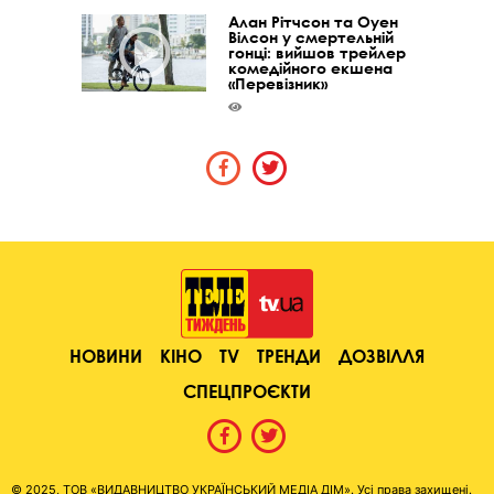
Алан Рітчсон та Оуен
Вілсон у смертельній
гонці: вийшов трейлер
комедійного екшена
«Перевізник»
НОВИНИ
КІНО
TV
ТРЕНДИ
ДОЗВІЛЛЯ
СПЕЦПРОЄКТИ
© 2025, ТОВ «ВИДАВНИЦТВО УКРАЇНСЬКИЙ МЕДІА ДІМ». Усі права захищені.