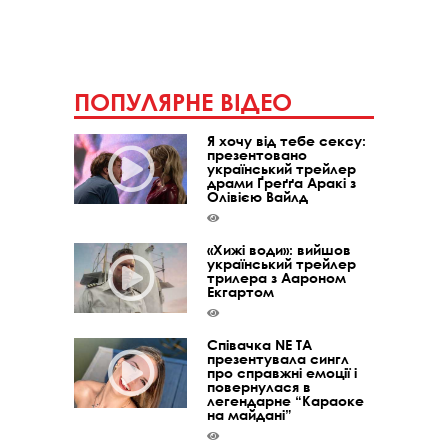
ПОПУЛЯРНЕ ВІДЕО
Я хочу від тебе сексу:
презентовано
український трейлер
драми Ґреґґа Аракі з
Олівією Вайлд
«Хижі води»: вийшов
український трейлер
трилера з Аароном
Екгартом
Співачка NE TA
презентувала сингл
про справжні емоції і
повернулася в
легендарне “Караоке
на майдані”