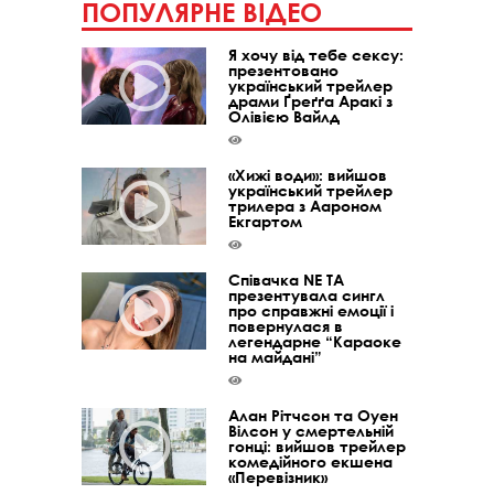
ПОПУЛЯРНЕ ВІДЕО
Я хочу від тебе сексу:
презентовано
український трейлер
драми Ґреґґа Аракі з
Олівією Вайлд
«Хижі води»: вийшов
український трейлер
трилера з Аароном
Екгартом
Співачка NE TA
презентувала сингл
про справжні емоції і
повернулася в
легендарне “Караоке
на майдані”
Алан Рітчсон та Оуен
Вілсон у смертельній
гонці: вийшов трейлер
комедійного екшена
«Перевізник»