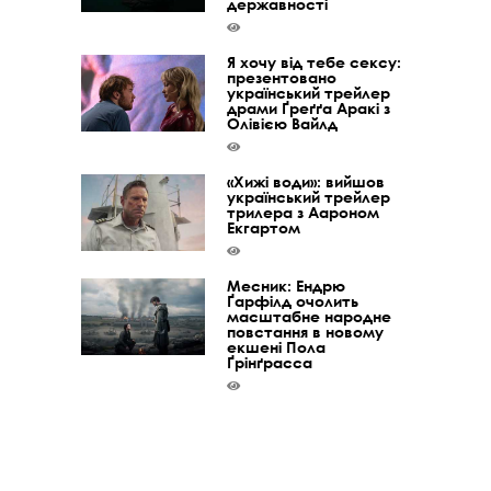
державності
Я хочу від тебе сексу:
презентовано
український трейлер
драми Ґреґґа Аракі з
Олівією Вайлд
«Хижі води»: вийшов
український трейлер
трилера з Аароном
Екгартом
Месник: Ендрю
Ґарфілд очолить
масштабне народне
повстання в новому
екшені Пола
Ґрінґрасса