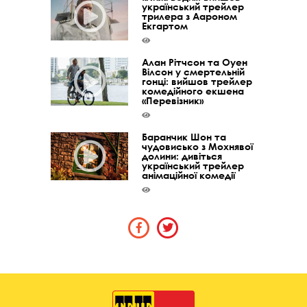
український трейлер
трилера з Аароном
Екгартом
Алан Рітчсон та Оуен
Вілсон у смертельній
гонці: вийшов трейлер
комедійного екшена
«Перевізник»
Баранчик Шон та
чудовисько з Мохнявої
долини: дивіться
український трейлер
анімаційної комедії