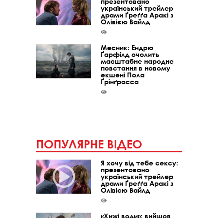
презентовано
український трейлер
драми Ґреґґа Аракі з
Олівією Вайлд
Месник: Ендрю
Ґарфілд очолить
масштабне народне
повстання в новому
екшені Пола
Ґрінґрасса
ПОПУЛЯРНЕ ВІДЕО
Я хочу від тебе сексу:
презентовано
український трейлер
драми Ґреґґа Аракі з
Олівією Вайлд
«Хижі води»: вийшов