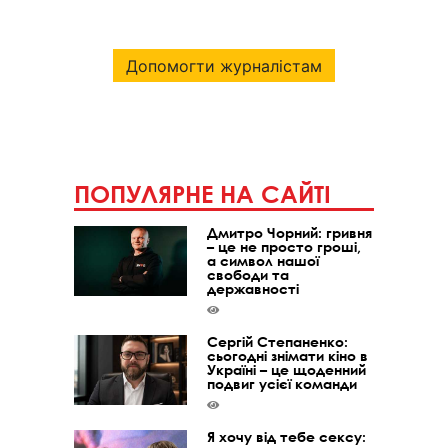
Допомогти журналістам
ПОПУЛЯРНЕ НА САЙТІ
Дмитро Чорний: гривня
– це не просто гроші,
а символ нашої
свободи та
державності
Сергій Степаненко:
сьогодні знімати кіно в
Україні – це щоденний
подвиг усієї команди
Я хочу від тебе сексу: