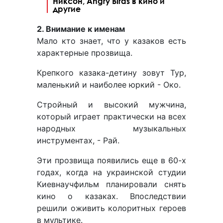
Никсон, Angry Birds в кино и
другие
2. Внимание к именам
Мало кто знает, что у казаков есть
характерные прозвища.
Крепкого казака-детину зовут Тур,
маленький и наиболее юркий - Око.
Стройный и высокий мужчина,
который играет практически на всех
народных музыкальных
инструментах, - Рай.
Эти прозвища появились еще в 60-х
годах, когда на украинской студии
Киевнаучфильм планировали снять
кино о казаках. Впоследствии
решили оживить колоритных героев
в мультике.