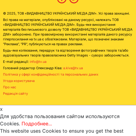
© 2025, ТОВ «ВИДАВНИЦТВО УКРАЇНСЬКИЙ МЕДІА ДІМ». Усі права захищені.
Всі права на матеріали, опубліковані на даному ресурсі, належать ТОВ
«ВИДАВНИЦТВО УКРАЇНСЬКИЙ МЕДІА ДІМ». Будь-яке використання
матеріалів без письмового дозволу ТОВ «ВИДАВНИЦТВО УКРАЇНСЬКИЙ МЕДІА
ДІМ» заборонено. При правомірному використанні матеріалів даного ресурсу
гіперпосилання на tv.ua є обов'язковим. Матеріали, що позначені знаками
"Реклама", "PR", публікуються на правах реклами.
Будь-яке копіювання, передрук та відтворення фотографічних творів та/або
аудіовізуальних творів правовласника Getty Images - суворо забороняється.
E-mail редакції:
info@tv.ua
Головний редактор Олександр Ківа:
a.kiva@tv.ua
Політика у сфері конфіденційності та персональних даних
Угода користувача
Про нас
Редакція сайту
x
Для удобства пользования сайтом используются
Cookies.
Подробнее...
This website uses Cookies to ensure you get the best