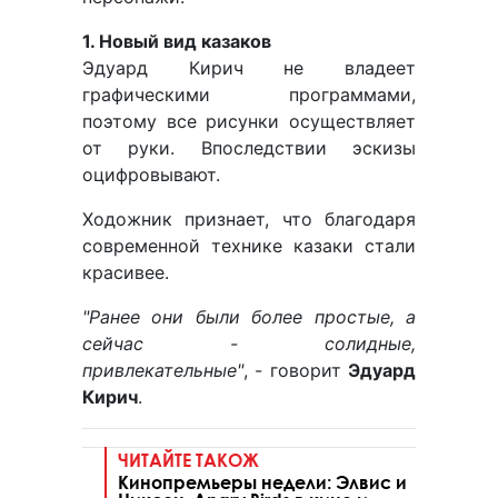
1. Новый вид казаков
Эдуард Кирич не владеет
графическими программами,
поэтому все рисунки осуществляет
от руки. Впоследствии эскизы
оцифровывают.
Ходожник признает, что благодаря
современной технике казаки стали
красивее.
"Ранее они были более простые, а
сейчас - солидные,
привлекательные"
, - говорит
Эдуард
Кирич
.
ЧИТАЙТЕ ТАКОЖ
Кинопремьеры недели: Элвис и