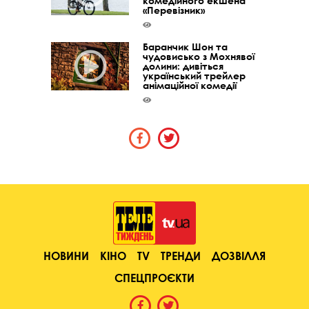
комедійного екшена
«Перевізник»
Баранчик Шон та
чудовисько з Мохнявої
долини: дивіться
український трейлер
анімаційної комедії
НОВИНИ
КІНО
TV
ТРЕНДИ
ДОЗВІЛЛЯ
СПЕЦПРОЄКТИ