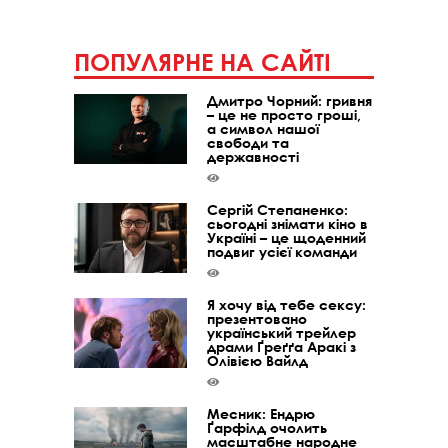
ПОПУЛЯРНЕ НА САЙТІ
Дмитро Чорний: гривня
– це не просто гроші,
а символ нашої
свободи та
державності
Сергій Степаненко:
сьогодні знімати кіно в
Україні – це щоденний
подвиг усієї команди
Я хочу від тебе сексу:
презентовано
український трейлер
драми Ґреґґа Аракі з
Олівією Вайлд
Месник: Ендрю
Ґарфілд очолить
масштабне народне