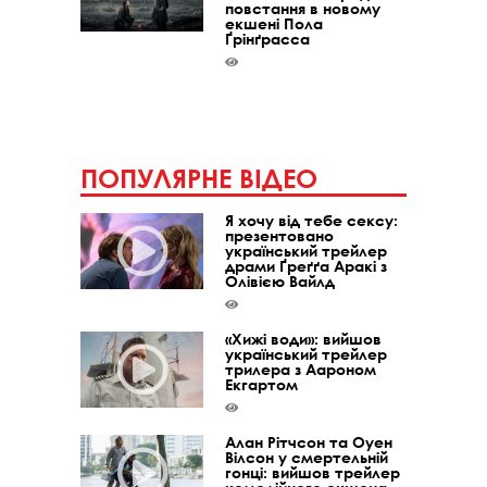
повстання в новому
екшені Пола
Ґрінґрасса
ПОПУЛЯРНЕ ВІДЕО
Я хочу від тебе сексу:
презентовано
український трейлер
драми Ґреґґа Аракі з
Олівією Вайлд
«Хижі води»: вийшов
український трейлер
трилера з Аароном
Екгартом
Алан Рітчсон та Оуен
Вілсон у смертельній
гонці: вийшов трейлер