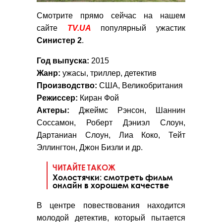
Смотрите прямо сейчас на нашем
сайте
TV.UA
популярный ужастик
Синистер 2
.
Год выпуска:
2015
Жанр:
ужасы, триллер, детектив
Производство:
США, Великобритания
Режиссер:
Киран Фой
Актеры:
Джеймс Рэнсон, Шаннин
Соссамон, Роберт Дэниэл Слоун,
Дартаниан Слоун, Лиа Коко, Тейт
Эллингтон, Джон Бизли и др.
ЧИТАЙТЕ ТАКОЖ
Холостячки: смотреть фильм
онлайн в хорошем качестве
В центре повествования находится
молодой детектив, который пытается