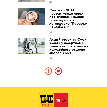
Співачка NE TA
презентувала сингл
про справжні емоції і
повернулася в
легендарне “Караоке
на майдані”
Алан Рітчсон та Оуен
Вілсон у смертельній
гонці: вийшов трейлер
комедійного екшена
«Перевізник»