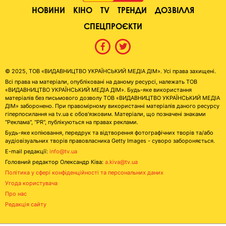
НОВИНИ
КІНО
TV
ТРЕНДИ
ДОЗВІЛЛЯ
СПЕЦПРОЄКТИ
© 2025, ТОВ «ВИДАВНИЦТВО УКРАЇНСЬКИЙ МЕДІА ДІМ». Усі права захищені.
Всі права на матеріали, опубліковані на даному ресурсі, належать ТОВ
«ВИДАВНИЦТВО УКРАЇНСЬКИЙ МЕДІА ДІМ». Будь-яке використання
матеріалів без письмового дозволу ТОВ «ВИДАВНИЦТВО УКРАЇНСЬКИЙ МЕДІА
ДІМ» заборонено. При правомірному використанні матеріалів даного ресурсу
гіперпосилання на tv.ua є обов'язковим. Матеріали, що позначені знаками
"Реклама", "PR", публікуються на правах реклами.
Будь-яке копіювання, передрук та відтворення фотографічних творів та/або
аудіовізуальних творів правовласника Getty Images - суворо забороняється.
E-mail редакції:
info@tv.ua
Головний редактор Олександр Ківа:
a.kiva@tv.ua
Політика у сфері конфіденційності та персональних даних
Угода користувача
Про нас
Редакція сайту