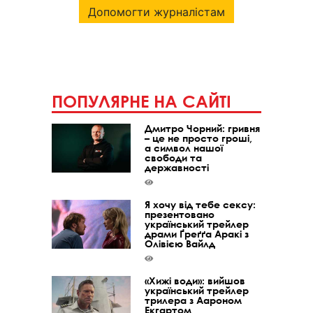
Допомогти журналістам
ПОПУЛЯРНЕ НА САЙТІ
Дмитро Чорний: гривня
– це не просто гроші,
а символ нашої
свободи та
державності
Я хочу від тебе сексу:
презентовано
український трейлер
драми Ґреґґа Аракі з
Олівією Вайлд
«Хижі води»: вийшов
український трейлер
трилера з Аароном
Екгартом