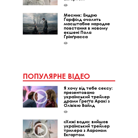
Месник: Ендрю
Ґарфілд очолить
масштабне народне
повстання в новому
екшені Пола
Ґрінґрасса
ПОПУЛЯРНЕ ВІДЕО
Я хочу від тебе сексу:
презентовано
український трейлер
драми Ґреґґа Аракі з
Олівією Вайлд
«Хижі води»: вийшов
український трейлер
трилера з Аароном
Екгартом