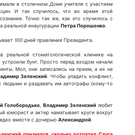
нимали в столичном
Доме учителя
с участием
сцен. И так случилось, что во время этой
сознание. Точно так же, как это случилось с
на реальной инаугурации
Петра Порошенко
.
ывает
100 дней правления
Президента.
в реальной стоматологической клинике на
 устроили бунт. Просто перед входом начали
енты. Мол, они записались на прием, а их не
адимир Зеленский
. Чтобы уладить конфликт,
с людьми и раздавать им автографы (кому-то
й Голобородько
,
Владимир Зеленский
любит
ный юморист и актер наматывает круги вокруг
редко вместе с дочерью
Александрой
.
ленский признался, сколько потратил Слуга