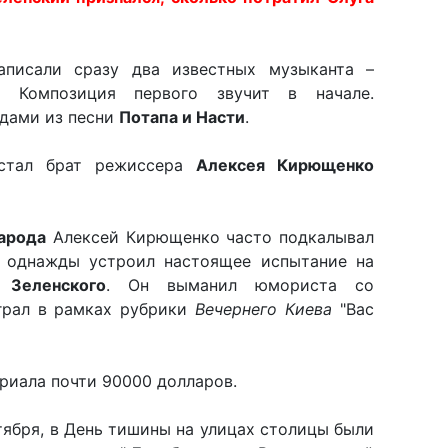
аписали сразу два известных музыканта –
. Композиция первого звучит в начале.
рдами из песни
Потапа и Насти
.
 стал брат режиссера
Алексея Кирющенко
арода
Алексей Кирющенко часто подкалывал
А однажды устроил настоящее испытание на
 Зеленского
. Он выманил юмориста со
грал в рамках рубрики
Вечернего Киева
"Вас
риала почти 90000 долларов.
ктября, в День тишины на улицах столицы были