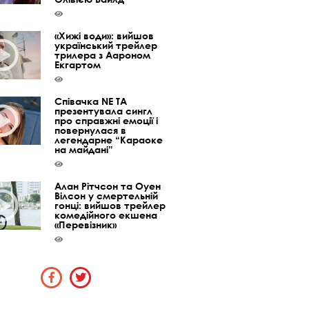
«Хижі води»: вийшов
український трейлер
трилера з Аароном
Екгартом
Співачка NE TA
презентувала сингл
про справжні емоції і
повернулася в
легендарне “Караоке
на майдані”
Алан Рітчсон та Оуен
Вілсон у смертельній
гонці: вийшов трейлер
комедійного екшена
«Перевізник»