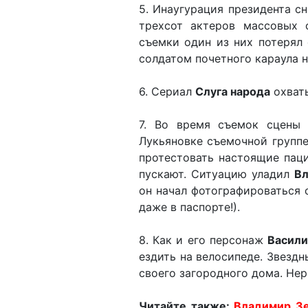
5. Инаугурация президента с
трехсот актеров массовых 
съемки один из них потерял 
солдатом почетного караула 
6. Сериал
Слуга народа
охват
7. Во время съемок сцены 
Лукьяновке съемочной группе
протестовать настоящие паци
пускают. Ситуацию уладил
Вл
он начал фотографироваться 
даже в паспорте!).
8. Как и его персонаж
Васили
ездить на велосипеде. Звезд
своего загородного дома. Не
Читайте также:
Владимир Зе