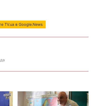
е TV.ua в Google.News
ода