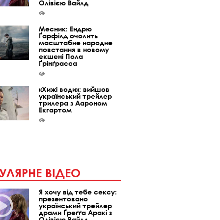
Олівією Вайлд
Месник: Ендрю
Ґарфілд очолить
масштабне народне
повстання в новому
екшені Пола
Ґрінґрасса
«Хижі води»: вийшов
український трейлер
трилера з Аароном
Екгартом
УЛЯРНЕ ВІДЕО
Я хочу від тебе сексу:
презентовано
український трейлер
драми Ґреґґа Аракі з
Олівією Вайлд