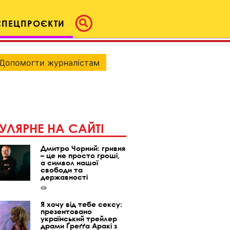
СПЕЦПРОЄКТИ
Допомогти журналістам
УЛЯРНЕ НА САЙТІ
Дмитро Чорний: гривня
– це не просто гроші,
а символ нашої
свободи та
державності
Я хочу від тебе сексу:
презентовано
український трейлер
драми Ґреґґа Аракі з