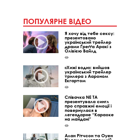
ПОПУЛЯРНЕ ВІДЕО
Я хочу від тебе сексу:
презентовано
український трейлер
драми Ґреґґа Аракі з
Олівією Вайлд
«Хижі води»: вийшов
український трейлер
трилера з Аароном
Екгартом
Співачка NE TA
презентувала сингл
про справжні емоції і
повернулася в
легендарне “Караоке
на майдані”
Алан Рітчсон та Оуен
Вілсон у смертельній