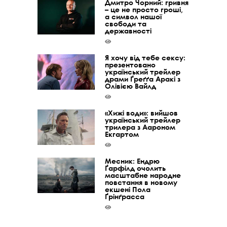
Дмитро Чорний: гривня
– це не просто гроші,
а символ нашої
свободи та
державності
Я хочу від тебе сексу:
презентовано
український трейлер
драми Ґреґґа Аракі з
Олівією Вайлд
«Хижі води»: вийшов
український трейлер
трилера з Аароном
Екгартом
Месник: Ендрю
Ґарфілд очолить
масштабне народне
повстання в новому
екшені Пола
Ґрінґрасса