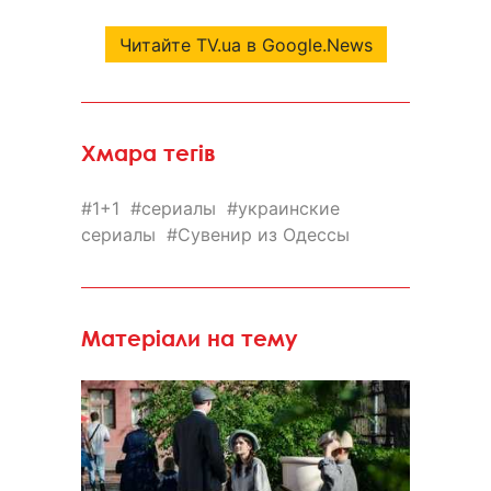
Читайте TV.ua в Google.News
Хмара тегів
1+1
сериалы
украинские
сериалы
Сувенир из Одессы
Матеріали на тему