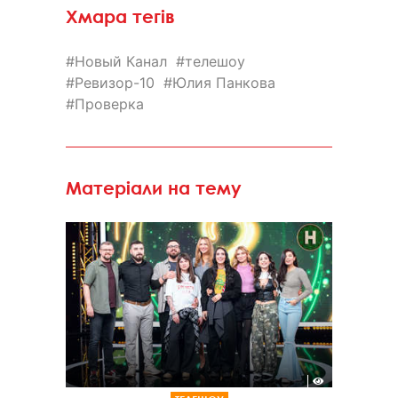
Хмара тегів
Новый Канал
телешоу
Ревизор-10
Юлия Панкова
Проверка
Матеріали на тему