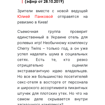
(эфир от 28.10.2019)
Зрители вместе с новой ведущей
Юлией Панковой
отправятся на
ревизию в Киев!
Съемочная группа проверит
единственный в Украине отель для
ролевых игр! Необычному комплексу
Cherry Twins – только год, а он уже
успел наделать шума в социальных
сетях. Есть те, кто резко
отрицательно оценили
экстравагантную идею владельцев.
Но все же большинство посетителей
секс-отеля в восторге от персонала
и широкого ассортимента пикантных
штучек для плотских утех. Но что на
самом деле скрывается внутри
загадочного комплекса?