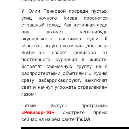
У Юлии Панковой посреди пустых
улиц ночного Киева проснется
страшный голод. Как истинная леди
она захочет чего-нибудь
вкусненького, например суши. К
счастью, круглосуточная доставка
Sushi-Time спасет ревизора от
постоянного бурчания в животе.
Встретят съемочную группу не с
распростертыми объятиями… Кухню
сразу забаррикадируют, выключат
свет и начнут угрожать отравлением
газом!
Пятый выпуск программы
«Ревизор-10»
смотрите прямо
сейчас на нашем сайте
TV.UA
.