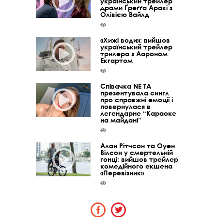
український трейлер
драми Ґреґґа Аракі з
Олівією Вайлд
«Хижі води»: вийшов
український трейлер
трилера з Аароном
Екгартом
Співачка NE TA
презентувала сингл
про справжні емоції і
повернулася в
легендарне “Караоке
на майдані”
Алан Рітчсон та Оуен
Вілсон у смертельній
гонці: вийшов трейлер
комедійного екшена
«Перевізник»