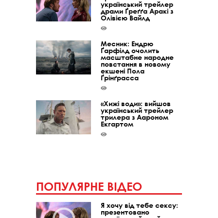
український трейлер
драми Ґреґґа Аракі з
Олівією Вайлд
Месник: Ендрю
Ґарфілд очолить
масштабне народне
повстання в новому
екшені Пола
Ґрінґрасса
«Хижі води»: вийшов
український трейлер
трилера з Аароном
Екгартом
ПОПУЛЯРНЕ ВІДЕО
Я хочу від тебе сексу:
презентовано