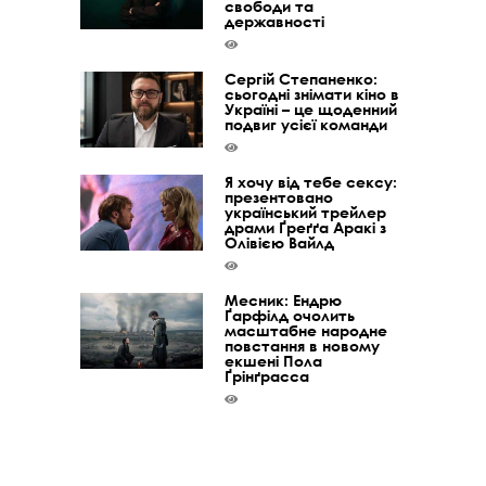
свободи та
державності
Сергій Степаненко:
сьогодні знімати кіно в
Україні – це щоденний
подвиг усієї команди
Я хочу від тебе сексу:
презентовано
український трейлер
драми Ґреґґа Аракі з
Олівією Вайлд
Месник: Ендрю
Ґарфілд очолить
масштабне народне
повстання в новому
екшені Пола
Ґрінґрасса