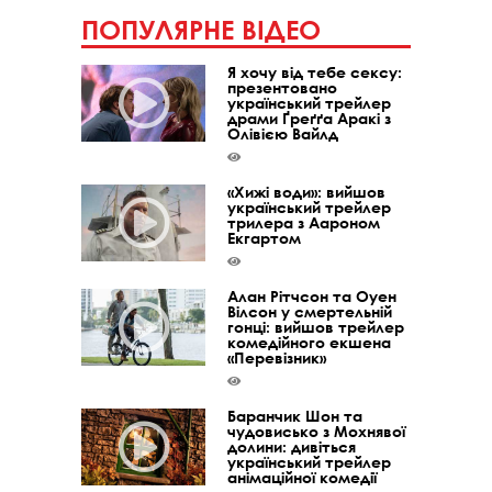
ПОПУЛЯРНЕ ВІДЕО
Я хочу від тебе сексу:
презентовано
український трейлер
драми Ґреґґа Аракі з
Олівією Вайлд
«Хижі води»: вийшов
український трейлер
трилера з Аароном
Екгартом
Алан Рітчсон та Оуен
Вілсон у смертельній
гонці: вийшов трейлер
комедійного екшена
«Перевізник»
Баранчик Шон та
чудовисько з Мохнявої
долини: дивіться
український трейлер
анімаційної комедії