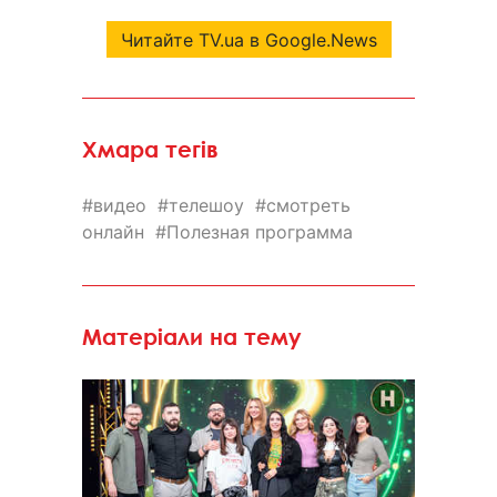
Читайте TV.ua в Google.News
Хмара тегів
видео
телешоу
смотреть
онлайн
Полезная программа
Матеріали на тему