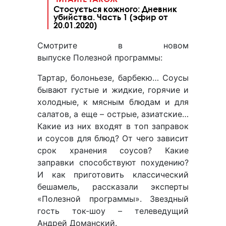
Стосується кожного: Дневник
убийства. Часть 1 (эфир от
20.01.2020)
Смотрите в новом
выпуске Полезной программы:
Тартар, болоньезе, барбекю… Соусы
бывают густые и жидкие, горячие и
холодные, к мясным блюдам и для
салатов, а еще – острые, азиатские…
Какие из них входят в топ заправок
и соусов для блюд? От чего зависит
срок хранения соусов? Какие
заправки способствуют похудению?
И как приготовить классический
бешамель, рассказали эксперты
«Полезной программы». Звездный
гость ток-шоу – телеведущий
Андрей Доманский.