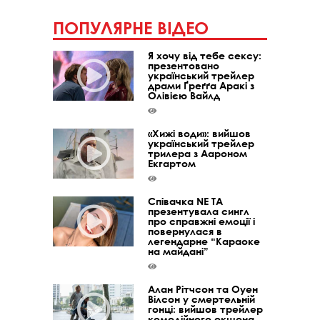
ПОПУЛЯРНЕ ВІДЕО
Я хочу від тебе сексу:
презентовано
український трейлер
драми Ґреґґа Аракі з
Олівією Вайлд
«Хижі води»: вийшов
український трейлер
трилера з Аароном
Екгартом
Співачка NE TA
презентувала сингл
про справжні емоції і
повернулася в
легендарне “Караоке
на майдані”
Алан Рітчсон та Оуен
Вілсон у смертельній
гонці: вийшов трейлер
комедійного екшена