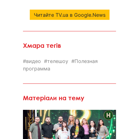
Читайте TV.ua в Google.News
Хмара тегів
видео
телешоу
Полезная
программа
Матеріали на тему