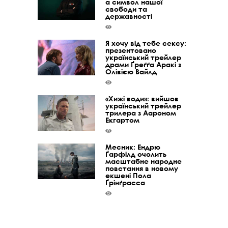
а символ нашої
свободи та
державності
Я хочу від тебе сексу:
презентовано
український трейлер
драми Ґреґґа Аракі з
Олівією Вайлд
«Хижі води»: вийшов
український трейлер
трилера з Аароном
Екгартом
Месник: Ендрю
Ґарфілд очолить
масштабне народне
повстання в новому
екшені Пола
Ґрінґрасса