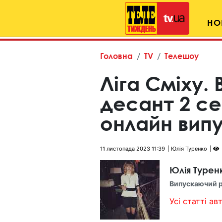
НО
Головна
TV
Телешоу
Ліга Сміху.
десант 2 се
онлайн випус
11 листопада 2023 11:39
Юлія Туренко
Юлія Турен
Випускаючий 
Усі статті авт