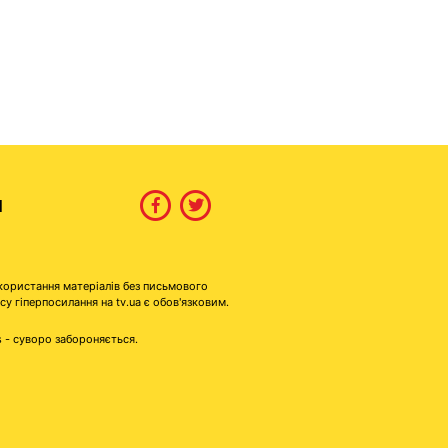
И
користання матеріалів без письмового
гіперпосилання на tv.ua є обов'язковим.
s - суворо забороняється.