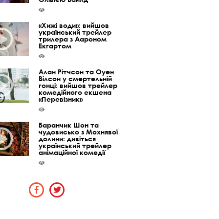
«Хижі води»: вийшов
український трейлер
трилера з Аароном
Екгартом
Алан Рітчсон та Оуен
Вілсон у смертельній
гонці: вийшов трейлер
комедійного екшена
«Перевізник»
Баранчик Шон та
чудовисько з Мохнявої
долини: дивіться
український трейлер
анімаційної комедії