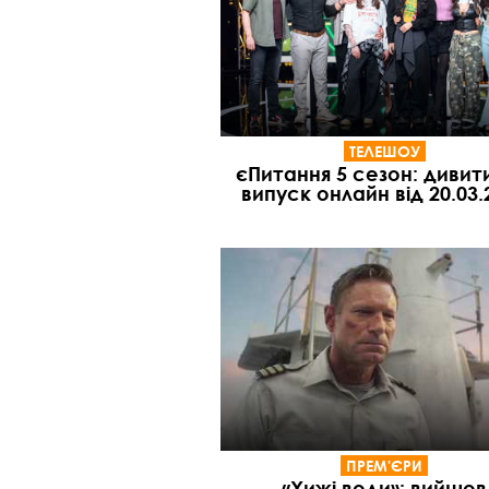
ТЕЛЕШОУ
єПитання 5 сезон: дивит
випуск онлайн від 20.03.
ПРЕМ'ЄРИ
«Хижі води»: вийшов