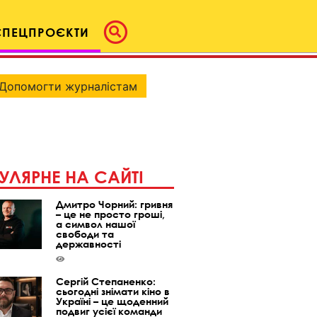
СПЕЦПРОЄКТИ
Допомогти журналістам
УЛЯРНЕ НА САЙТІ
Дмитро Чорний: гривня
– це не просто гроші,
а символ нашої
свободи та
державності
Сергій Степаненко:
сьогодні знімати кіно в
Україні – це щоденний
подвиг усієї команди