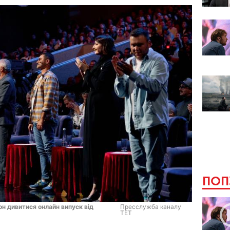
ПОП
он дивитися онлайн випуск від
Пресслужба каналу
ТЕТ