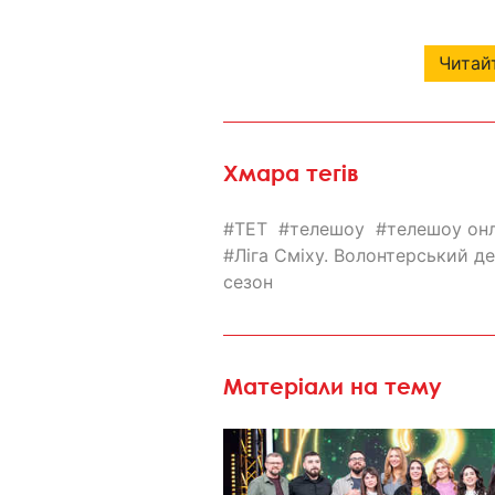
Читайт
Хмара тегів
ТЕТ
телешоу
телешоу он
Ліга Сміху. Волонтерський д
сезон
Матеріали на тему