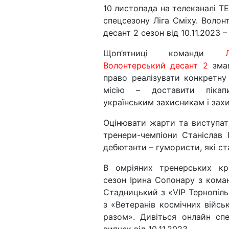
10 листопада на телеканалі ТЕ
спецсезону Ліга Сміху. Волон
десант 2 сезон від 10.11.2023 
Щоп’ятниці команди
Волонтерський десант 2
змаг
право реалізувати конкретну
місію – доставити пікап
українським захисникам і зах
Оцінювати жарти та виступат
тренери-чемпіони Станіслав 
дебютанти – гумористи, які ст
В омріяних тренерських кр
сезон Ірина Сопонару з коман
Стадницький з «VIP Тернопіль
з «Ветеранів космічних війс
разом». Дивіться онлайн сп
випуск від 10.11.2023.