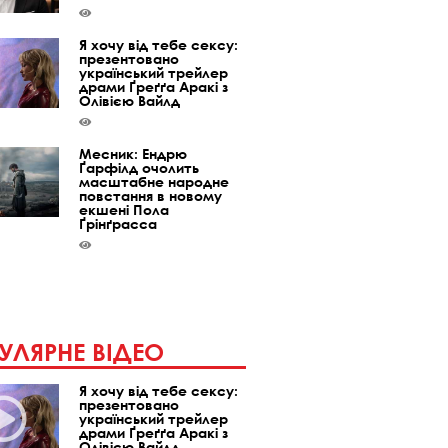
Я хочу від тебе сексу:
презентовано
український трейлер
драми Ґреґґа Аракі з
Олівією Вайлд
Месник: Ендрю
Ґарфілд очолить
масштабне народне
повстання в новому
екшені Пола
Ґрінґрасса
УЛЯРНЕ ВІДЕО
Я хочу від тебе сексу:
презентовано
український трейлер
драми Ґреґґа Аракі з
Олівією Вайлд