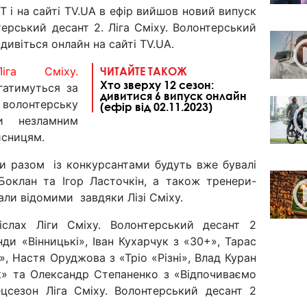
Т і на сайті TV.UA в ефір вийшов новий випуск
терський десант 2. Ліга Сміху. Волонтерський
– дивіться онлайн на сайті TV.UA.
Ліга Сміху.
ЧИТАЙТЕ ТАКОЖ
Хто зверху 12 сезон:
атимуться за
дивитися 6 випуск онлайн
 волонтерську
(ефір від 02.11.2023)
и незламним
исницям.
и разом із конкурсантами будуть вже бувалі
Боклан та Ігор Ласточкін, а також тренери-
али відомими завдяки Лізі Сміху.
іслах Ліги Сміху. Волонтерський десант 2
ди «Вінницькі», Іван Кухарчук з «30+», Тарас
», Настя Оруджова з «Тріо «Різні», Влад Куран
ьк» та Олександр Степаненко з «Відпочиваємо
ецсезон Ліга Сміху. Волонтерський десант 2