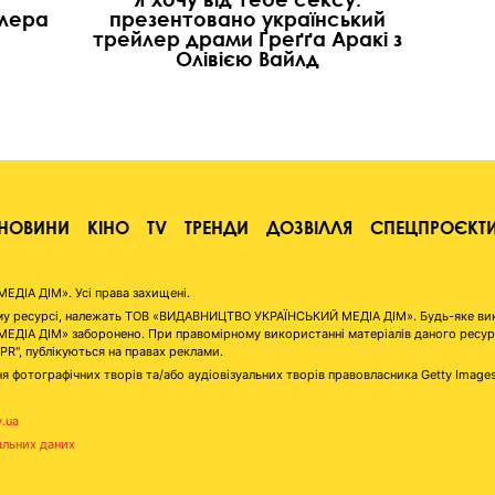
илера
презентовано український
трейлер драми Ґреґґа Аракі з
Олівією Вайлд
НОВИНИ
КІНО
TV
ТРЕНДИ
ДОЗВІЛЛЯ
СПЕЦПРОЄКТ
ІА ДІМ». Усі права захищені.
аному ресурсі, належать ТОВ «ВИДАВНИЦТВО УКРАЇНСЬКИЙ МЕДІА ДІМ». Будь-яке ви
А ДІМ» заборонено. При правомірному використанні матеріалів даного ресурсу 
"PR", публікуються на правах реклами.
я фотографічних творів та/або аудіовізуальних творів правовласника Getty Image
v.ua
альних даних