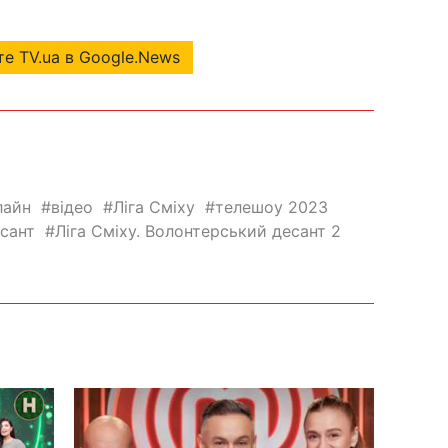
е TV.ua в Google.News
лайн
відео
Ліга Сміху
телешоу 2023
есант
Ліга Сміху. Волонтерський десант 2