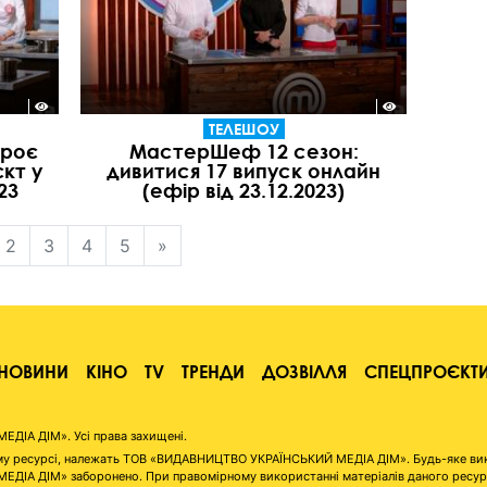
ТЕЛЕШОУ
троє
МастерШеф 12 сезон:
кт у
дивитися 17 випуск онлайн
23
(ефір від 23.12.2023)
2
3
4
5
»
НОВИНИ
КІНО
TV
ТРЕНДИ
ДОЗВІЛЛЯ
СПЕЦПРОЄКТ
ІА ДІМ». Усі права захищені.
аному ресурсі, належать ТОВ «ВИДАВНИЦТВО УКРАЇНСЬКИЙ МЕДІА ДІМ». Будь-яке ви
А ДІМ» заборонено. При правомірному використанні матеріалів даного ресурсу 