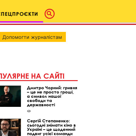
СПЕЦПРОЄКТИ
Допомогти журналістам
УЛЯРНЕ НА САЙТІ
Дмитро Чорний: гривня
– це не просто гроші,
а символ нашої
свободи та
державності
Сергій Степаненко:
сьогодні знімати кіно в
Україні – це щоденний
подвиг усієї команди