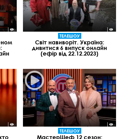
ТЕЛЕШОУ
еном
Світ навиворіт. Україна:
:
дивитися 6 випуск онлайн
айн
(ефір від 22.12.2023)
ТЕЛЕШОУ
хто
МастерШеф 12 сезон: