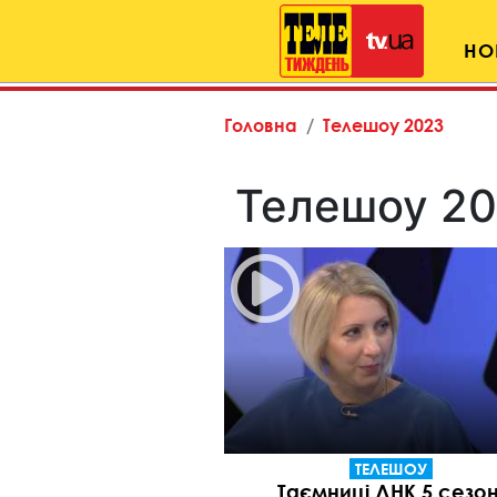
НО
Головна
Телешоу 2023
Телешоу 2
ТЕЛЕШОУ
Таємниці ДНК 5 сезон