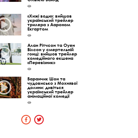
«Хижі води»: вийшов
український трейлер
трилера з Аароном
Екгартом
Алан Рітчсон та Оуен
Вілсон у смертельній
гонці: вийшов трейлер
комедійного екшена
«Перевізник»
Баранчик Шон та
чудовисько з Мохнявої
долини: дивіться
український трейлер
анімаційної комедії