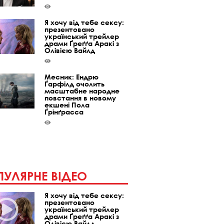
Я хочу від тебе сексу:
презентовано
український трейлер
драми Ґреґґа Аракі з
Олівією Вайлд
Месник: Ендрю
Ґарфілд очолить
масштабне народне
повстання в новому
екшені Пола
Ґрінґрасса
УЛЯРНЕ ВІДЕО
Я хочу від тебе сексу:
презентовано
український трейлер
драми Ґреґґа Аракі з
Олівією Вайлд