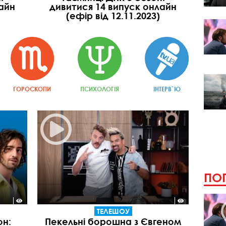
айн
дивитися 14 випуск онлайн
(ефір від 12.11.2023)
ГОРОСКОПИ
ПСИХОЛОГІЯ
ІНТЕРВ`Ю
ПОП
ТЕЛЕШОУ
он:
Пекельні борошна з Євгеном