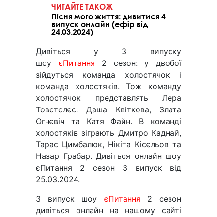
ЧИТАЙТЕ ТАКОЖ
Пісня мого життя: дивитися 4
випуск онлайн (ефір від
24.03.2024)
Дивіться у 3 випуску
шоу
єПитання
2 сезон: у двобої
зійдуться команда холостячок і
команда холостяків. Тож команду
холостячок представлять Лера
Товстолєс, Даша Квіткова, Злата
Огнєвіч та Катя Файн. В команді
холостяків зіграють Дмитро Каднай,
Тарас Цимбалюк, Нікіта Кісєльов та
Назар Грабар. Дивіться онлайн шоу
єПитання 2 сезон 3 випуск від
25.03.2024.
3 випуск шоу
єПитання
2 сезон
дивіться онлайн на нашому сайті