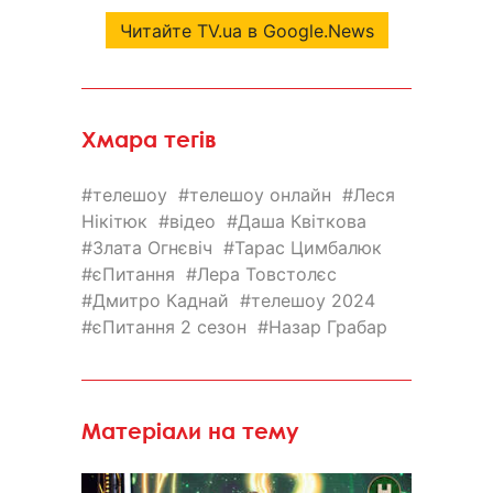
Читайте TV.ua в Google.News
Хмара тегів
телешоу
телешоу онлайн
Леся
Нікітюк
відео
Даша Квіткова
Злата Огнєвіч
Тарас Цимбалюк
єПитання
Лера Товстолєс
Дмитро Каднай
телешоу 2024
єПитання 2 сезон
Назар Грабар
Матеріали на тему