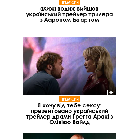
ПРЕМ'ЄРИ
«Хижі води»: вийшов
український трейлер трилера
з Аароном Екгартом
ПРЕМ'ЄРИ
Я хочу від тебе сексу:
презентовано український
трейлер драми Ґреґґа Аракі з
Олівією Вайлд