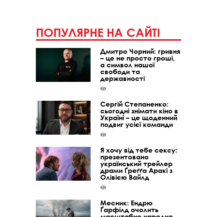
ПОПУЛЯРНЕ НА САЙТІ
Дмитро Чорний: гривня
– це не просто гроші,
а символ нашої
свободи та
державності
Сергій Степаненко:
сьогодні знімати кіно в
Україні – це щоденний
подвиг усієї команди
Я хочу від тебе сексу:
презентовано
український трейлер
драми Ґреґґа Аракі з
Олівією Вайлд
Месник: Ендрю
Ґарфілд очолить
масштабне народне