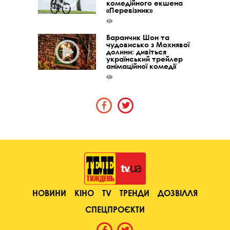
комедійного екшена
«Перевізник»
Баранчик Шон та
чудовисько з Мохнявої
долини: дивіться
український трейлер
анімаційної комедії
НОВИНИ
КІНО
TV
ТРЕНДИ
ДОЗВІЛЛЯ
СПЕЦПРОЄКТИ