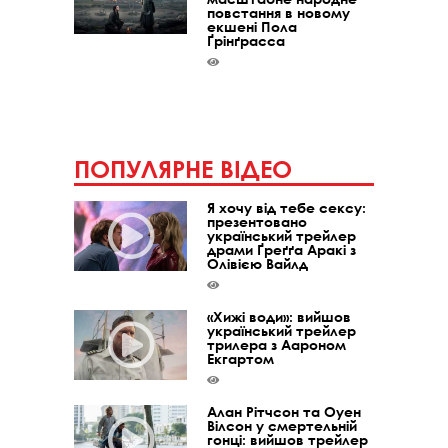
повстання в новому
екшені Пола
Ґрінґрасса
ПОПУЛЯРНЕ ВІДЕО
Я хочу від тебе сексу:
презентовано
український трейлер
драми Ґреґґа Аракі з
Олівією Вайлд
«Хижі води»: вийшов
український трейлер
трилера з Аароном
Екгартом
Алан Рітчсон та Оуен
Вілсон у смертельній
гонці: вийшов трейлер