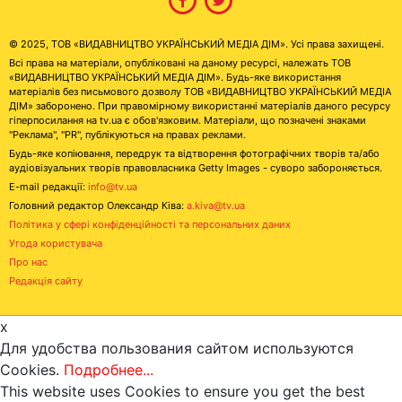
© 2025, ТОВ «ВИДАВНИЦТВО УКРАЇНСЬКИЙ МЕДІА ДІМ». Усі права захищені.
Всі права на матеріали, опубліковані на даному ресурсі, належать ТОВ
«ВИДАВНИЦТВО УКРАЇНСЬКИЙ МЕДІА ДІМ». Будь-яке використання
матеріалів без письмового дозволу ТОВ «ВИДАВНИЦТВО УКРАЇНСЬКИЙ МЕДІА
ДІМ» заборонено. При правомірному використанні матеріалів даного ресурсу
гіперпосилання на tv.ua є обов'язковим. Матеріали, що позначені знаками
"Реклама", "PR", публікуються на правах реклами.
Будь-яке копіювання, передрук та відтворення фотографічних творів та/або
аудіовізуальних творів правовласника Getty Images - суворо забороняється.
E-mail редакції:
info@tv.ua
Головний редактор Олександр Ківа:
a.kiva@tv.ua
Політика у сфері конфіденційності та персональних даних
Угода користувача
Про нас
Редакція сайту
x
Для удобства пользования сайтом используются
Cookies.
Подробнее...
This website uses Cookies to ensure you get the best