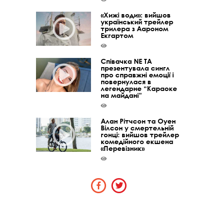
«Хижі води»: вийшов
український трейлер
трилера з Аароном
Екгартом
Співачка NE TA
презентувала сингл
про справжні емоції і
повернулася в
легендарне “Караоке
на майдані”
Алан Рітчсон та Оуен
Вілсон у смертельній
гонці: вийшов трейлер
комедійного екшена
«Перевізник»