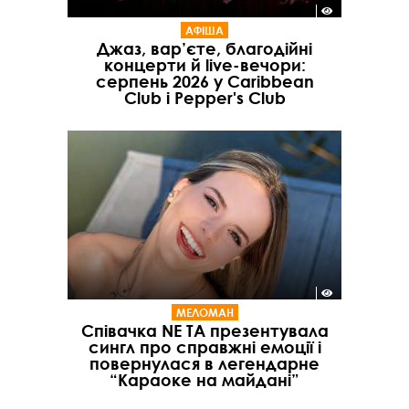
АФІША
Джаз, вар’єте, благодійні
концерти й live-вечори:
серпень 2026 у Caribbean
Club і Pepper's Club
МЕЛОМАН
Співачка NE TA презентувала
сингл про справжні емоції і
повернулася в легендарне
“Караоке на майдані”