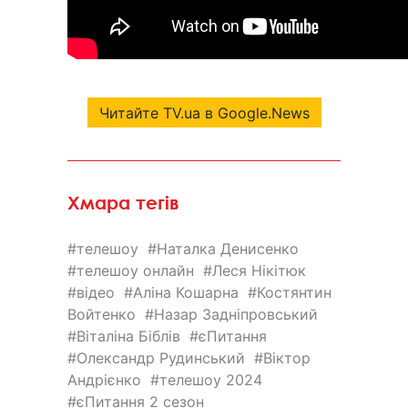
Читайте TV.ua в Google.News
Хмара тегів
телешоу
Наталка Денисенко
телешоу онлайн
Леся Нікітюк
відео
Аліна Кошарна
Костянтин
Войтенко
Назар Задніпровський
Віталіна Біблів
єПитання
Олександр Рудинський
Віктор
Андрієнко
телешоу 2024
єПитання 2 сезон