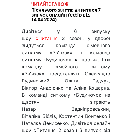
ЧИТАЙТЕ ТАКОЖ
Пісня мого життя: дивитися 7
випуск онлайн (ефір від
14.04.2024)
Дивіться у 6 випуску
шоу
єПитання
2 сезон: у двобої
зійдуться команда сімейного
ситкому «Звʼязок» і команда
ситкому «Будиночок на щастя». Тож
команду сімейного ситкому
«Звʼязок» представлять Олександр
Рудинський, Ольга Радчук,
Віктор Андрієнко та Аліна Кошарна.
В команді ситкому «Будиночок на
щастя» зіграють
Назар Задніпровський,
Віталіна Біблів, Костянтин Войтенко і
Наталка Денисенко. Дивіться онлайн
шоу єПитання 2 сезон 6 випуск від