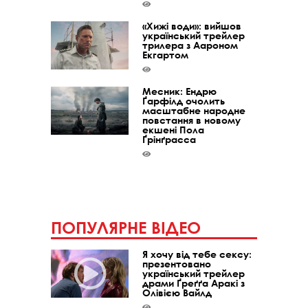
«Хижі води»: вийшов
український трейлер
трилера з Аароном
Екгартом
Месник: Ендрю
Ґарфілд очолить
масштабне народне
повстання в новому
екшені Пола
Ґрінґрасса
ПОПУЛЯРНЕ ВІДЕО
Я хочу від тебе сексу:
презентовано
український трейлер
драми Ґреґґа Аракі з
Олівією Вайлд