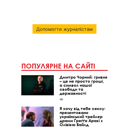
Допомогти журналістам
ПОПУЛЯРНЕ НА САЙТІ
Дмитро Чорний: гривня
– це не просто гроші,
а символ нашої
свободи та
державності
Я хочу від тебе сексу:
презентовано
український трейлер
драми Ґреґґа Аракі з
Олівією Вайлд