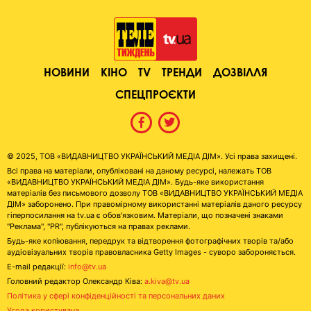
НОВИНИ
КІНО
TV
ТРЕНДИ
ДОЗВІЛЛЯ
СПЕЦПРОЄКТИ
© 2025, ТОВ «ВИДАВНИЦТВО УКРАЇНСЬКИЙ МЕДІА ДІМ». Усі права захищені.
Всі права на матеріали, опубліковані на даному ресурсі, належать ТОВ
«ВИДАВНИЦТВО УКРАЇНСЬКИЙ МЕДІА ДІМ». Будь-яке використання
матеріалів без письмового дозволу ТОВ «ВИДАВНИЦТВО УКРАЇНСЬКИЙ МЕДІА
ДІМ» заборонено. При правомірному використанні матеріалів даного ресурсу
гіперпосилання на tv.ua є обов'язковим. Матеріали, що позначені знаками
"Реклама", "PR", публікуються на правах реклами.
Будь-яке копіювання, передрук та відтворення фотографічних творів та/або
аудіовізуальних творів правовласника Getty Images - суворо забороняється.
E-mail редакції:
info@tv.ua
Головний редактор Олександр Ківа:
a.kiva@tv.ua
Політика у сфері конфіденційності та персональних даних
Угода користувача