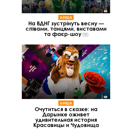
АФІША
На ВДНГ зустрінуть весну —
співами, танцями, виставами
та фаєр-шоу
PR
АФІША
Очутиться в сказке: на
Дарынке оживет
удивительная история
Красавицы и Чудовища