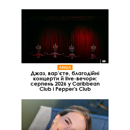
АФІША
Джаз, вар’єте, благодійні
концерти й live-вечори:
серпень 2026 у Caribbean
Club і Pepper's Club