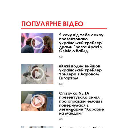
ПОПУЛЯРНЕ ВІДЕО
Я хочу від тебе сексу:
презентовано
український трейлер
драми Ґреґґа Аракі з
Олівією Вайлд
«Хижі води»: вийшов
український трейлер
трилера з Аароном
Екгартом
Співачка NE TA
презентувала сингл
про справжні емоції і
повернулася в
легендарне “Караоке
на майдані”