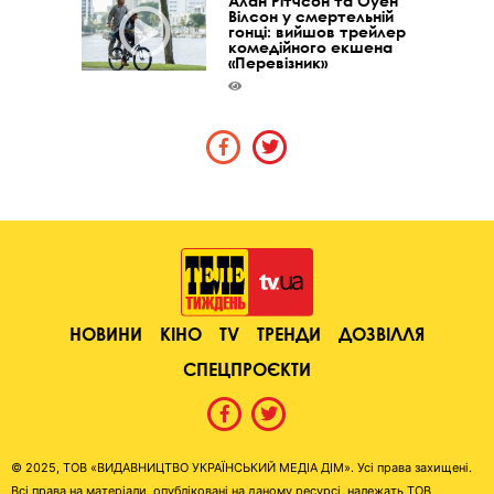
Алан Рітчсон та Оуен
Вілсон у смертельній
гонці: вийшов трейлер
комедійного екшена
«Перевізник»
НОВИНИ
КІНО
TV
ТРЕНДИ
ДОЗВІЛЛЯ
СПЕЦПРОЄКТИ
© 2025, ТОВ «ВИДАВНИЦТВО УКРАЇНСЬКИЙ МЕДІА ДІМ». Усі права захищені.
Всі права на матеріали, опубліковані на даному ресурсі, належать ТОВ