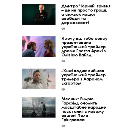
Дмитро Чорний: гривня
– це не просто гроші,
а символ нашої
свободи та
державності
Я хочу від тебе сексу:
презентовано
український трейлер
драми Ґреґґа Аракі з
Олівією Вайлд
«Хижі води»: вийшов
український трейлер
трилера з Аароном
Екгартом
Месник: Ендрю
Ґарфілд очолить
масштабне народне
повстання в новому
екшені Пола
Ґрінґрасса