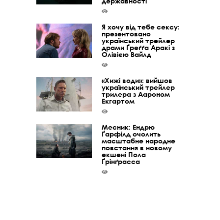
державності
Я хочу від тебе сексу:
презентовано
український трейлер
драми Ґреґґа Аракі з
Олівією Вайлд
«Хижі води»: вийшов
український трейлер
трилера з Аароном
Екгартом
Месник: Ендрю
Ґарфілд очолить
масштабне народне
повстання в новому
екшені Пола
Ґрінґрасса