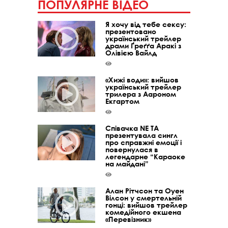
ПОПУЛЯРНЕ ВІДЕО
Я хочу від тебе сексу:
презентовано
український трейлер
драми Ґреґґа Аракі з
Олівією Вайлд
«Хижі води»: вийшов
український трейлер
трилера з Аароном
Екгартом
Співачка NE TA
презентувала сингл
про справжні емоції і
повернулася в
легендарне “Караоке
на майдані”
Алан Рітчсон та Оуен
Вілсон у смертельній
гонці: вийшов трейлер
комедійного екшена
«Перевізник»