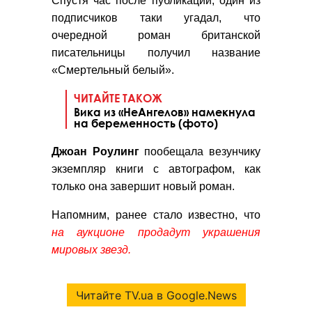
Спустя час после публикации, один из
подписчиков таки угадал, что
очередной роман британской
писательницы получил название
«Смертельный белый».
ЧИТАЙТЕ ТАКОЖ
Вика из «НеАнгелов» намекнула
на беременность (фото)
Джоан Роулинг
пообещала везунчику
экземпляр книги с автографом, как
только она завершит новый роман.
Напомним, ранее стало известно, что
на аукционе продадут украшения
мировых звезд.
Читайте TV.ua в Google.News