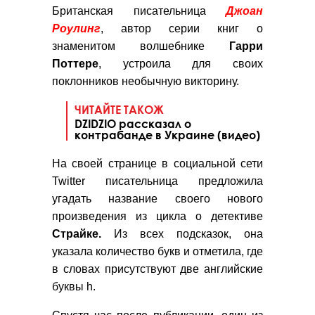
Британская писательница
Джоан
Роулинг
, автор серии книг о
знаменитом волшебнике
Гарри
Поттере
, устроила для своих
поклонников необычную викторину.
ЧИТАЙТЕ ТАКОЖ
DZIDZIO рассказал о
контрабанде в Украине (видео)
На своей странице в социальной сети
Twitter писательница предложила
угадать название своего нового
произведения из цикла о детективе
Страйке.
Из всех подсказок, она
указала количество букв и отметила, где
в словах присутствуют две английские
буквы h.