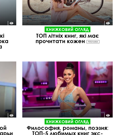
КНИЖКОВИЙ ОГЛЯД
кі
ТОП літніх книг, які має
рка
прочитати кожен
РЕКЛАМА
а
КНИЖКОВИЙ ОГЛЯД
ной
Философия, романы, поэзия:
Дарьи
ТОП-5 любимых книг экс-