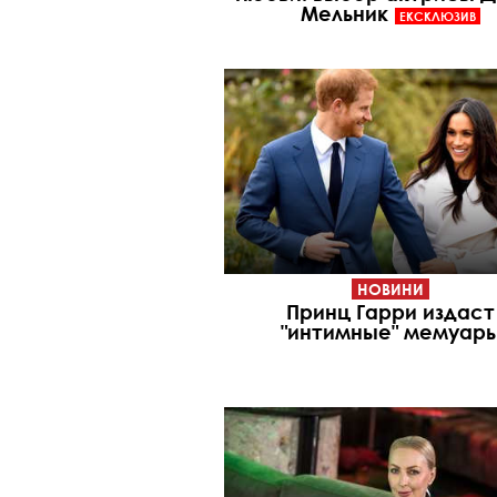
Мельник
ЕКСКЛЮЗИВ
НОВИНИ
Принц Гарри издаст
"интимные" мемуар