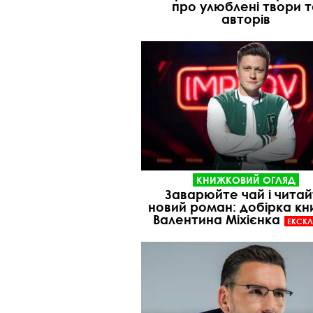
про улюблені твори т
авторів
КНИЖКОВИЙ ОГЛЯД
Заварюйте чай і чита
новий роман: добірка кни
Валентина Міхієнка
ЕКСК