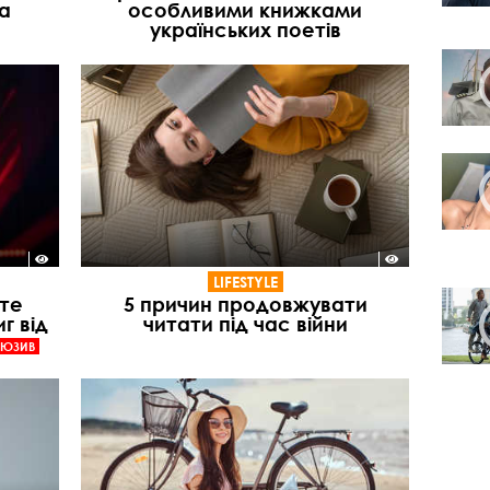
а
особливими книжками
українських поетів
LIFESTYLE
йте
5 причин продовжувати
г від
читати під час війни
ЛЮЗИВ