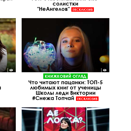
солистки
"НеАнгелов"
ЕКСКЛЮЗИВ
КНИЖКОВИЙ ОГЛЯД
Что читают пацанки: ТОП-5
ы
любимых книг от ученицы
Школы леди Виктории
#Снежа Топчай
ЕКСКЛЮЗИВ