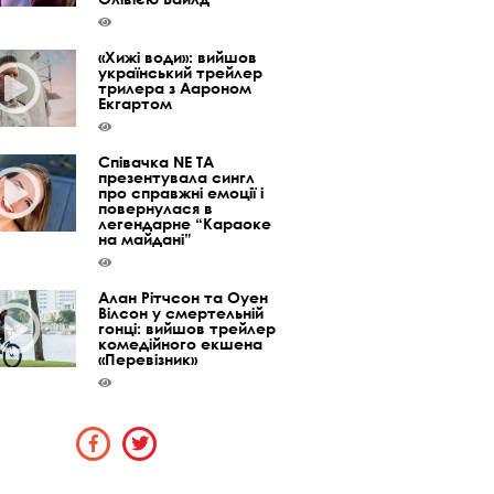
«Хижі води»: вийшов
український трейлер
трилера з Аароном
Екгартом
Співачка NE TA
презентувала сингл
про справжні емоції і
повернулася в
легендарне “Караоке
на майдані”
Алан Рітчсон та Оуен
Вілсон у смертельній
гонці: вийшов трейлер
комедійного екшена
«Перевізник»