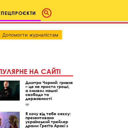
СПЕЦПРОЄКТИ
Допомогти журналістам
УЛЯРНЕ НА САЙТІ
Дмитро Чорний: гривня
– це не просто гроші,
а символ нашої
свободи та
державності
Я хочу від тебе сексу:
презентовано
український трейлер
драми Ґреґґа Аракі з