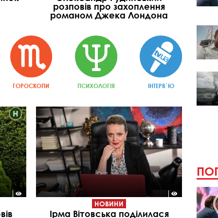
розповів про захоплення
романом Джека Лондона
ГОРОСКОПИ
ПСИХОЛОГІЯ
ІНТЕРВ`Ю
ПОП
НОВИНИ
вів
Ірма Вітовська поділилася