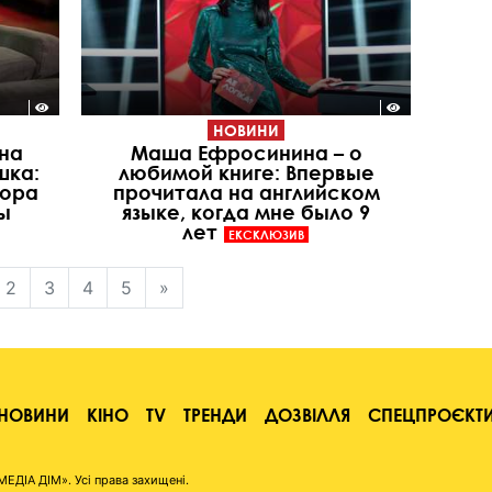
НОВИНИ
жна
Маша Ефросинина – о
шка:
любимой книге: Впервые
тора
прочитала на английском
ы
языке, когда мне было 9
лет
ЕКСКЛЮЗИВ
2
3
4
5
»
НОВИНИ
КІНО
TV
ТРЕНДИ
ДОЗВІЛЛЯ
СПЕЦПРОЄКТ
ІА ДІМ». Усі права захищені.