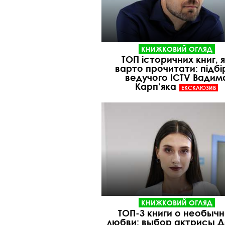
КНИЖКОВИЙ ОГЛЯД
ТОП історичних книг, я
варто прочитати: підбі
ведучого ICTV Вадим
Карп’яка
ЕКСКЛЮЗИВ
КНИЖКОВИЙ ОГЛЯД
ТОП-3 книги о необыч
любви: выбор актрисы 