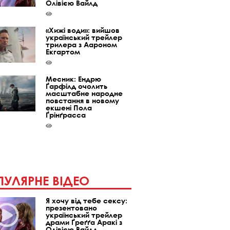
Олівією Вайлд
«Хижі води»: вийшов
український трейлер
трилера з Аароном
Екгартом
Месник: Ендрю
Ґарфілд очолить
масштабне народне
повстання в новому
екшені Пола
Ґрінґрасса
УЛЯРНЕ ВІДЕО
Я хочу від тебе сексу:
презентовано
український трейлер
драми Ґреґґа Аракі з
Олівією Вайлд