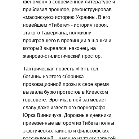
феномен» в современной литературе и
приблизил прошлое, реконструировав
«масонскую» историю Украины. В его
новейшем «Тибете» - история героя,
этакого Тамерлана, полжизни
проигравшего в провинции в шашки и
который вырвался, наконец, на
жанрово-стилистический простор.
Тантрическая повесть «Пять тел
богини» из этого сборника
провокационной прозы в свое время
вызвала бурю протестов в Киевском
горсовете. Эротика в ней затмевает
славу даже известного порнографа
Юрка Винничука. Дорожные дневники,
привезенные автором из Тибета полны
экзотических таинств и философских
рассуждений – именно из таких записей