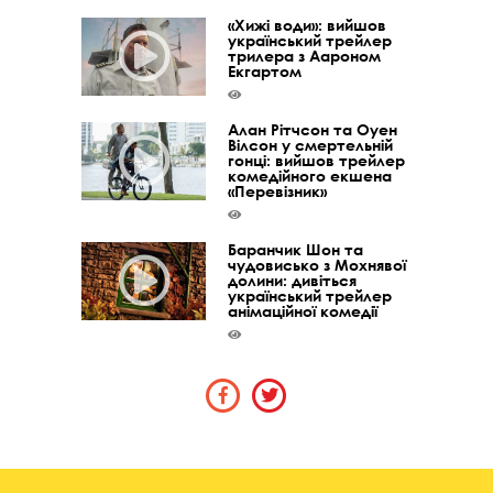
«Хижі води»: вийшов
український трейлер
трилера з Аароном
Екгартом
Алан Рітчсон та Оуен
Вілсон у смертельній
гонці: вийшов трейлер
комедійного екшена
«Перевізник»
Баранчик Шон та
чудовисько з Мохнявої
долини: дивіться
український трейлер
анімаційної комедії