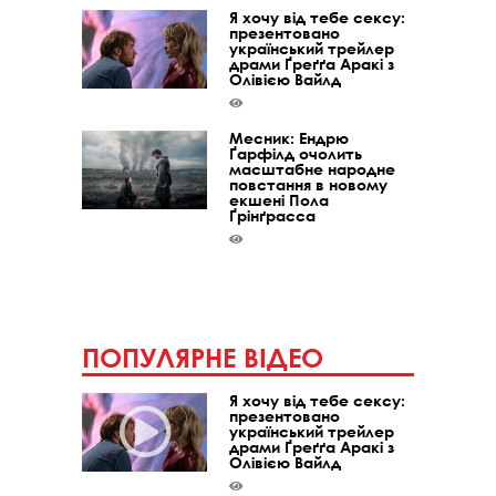
Я хочу від тебе сексу:
презентовано
український трейлер
драми Ґреґґа Аракі з
Олівією Вайлд
Месник: Ендрю
Ґарфілд очолить
масштабне народне
повстання в новому
екшені Пола
Ґрінґрасса
ПОПУЛЯРНЕ ВІДЕО
Я хочу від тебе сексу:
презентовано
український трейлер
драми Ґреґґа Аракі з
Олівією Вайлд