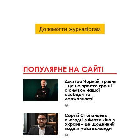
Допомогти журналістам
ПОПУЛЯРНЕ НА САЙТІ
Дмитро Чорний: гривня
– це не просто гроші,
а символ нашої
свободи та
державності
Сергій Степаненко:
сьогодні знімати кіно в
Україні – це щоденний
подвиг усієї команди