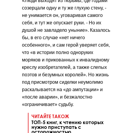
«Люди выходят из тюрьмы, где годами
созерцали одну и ту же глухую стену, -
не унимается он, уговаривая самого
себя, и тут же опускает руки. - Но их
душой не завладело уныние». Казалось
бы, в его случае «нет ничего
особенного», и сам герой уверяет себя,
что «в истории полно одноруких
моряков и прикованных к инвалидному
креслу изобретателей, а также слепых
поэтов и безумных королей». Но жизнь
под присмотром сиделки неумолимо
раскалывается на «до ампутации» и
«после аварии», и безжалостно
«ограничивает» судьбу.
ЧИТАЙТЕ ТАКОЖ
ТОП-5 книг, к чтению которых
нужно приступать с
осторожностью