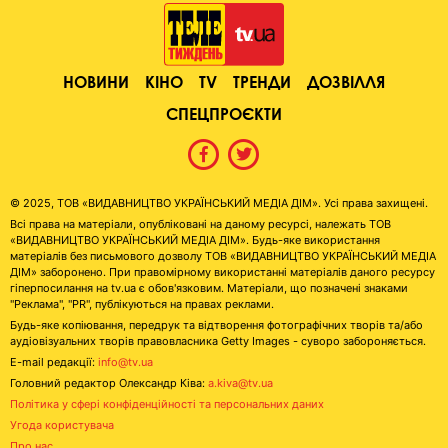
НОВИНИ
КІНО
TV
ТРЕНДИ
ДОЗВІЛЛЯ
СПЕЦПРОЄКТИ
© 2025, ТОВ «ВИДАВНИЦТВО УКРАЇНСЬКИЙ МЕДІА ДІМ». Усі права захищені.
Всі права на матеріали, опубліковані на даному ресурсі, належать ТОВ
«ВИДАВНИЦТВО УКРАЇНСЬКИЙ МЕДІА ДІМ». Будь-яке використання
матеріалів без письмового дозволу ТОВ «ВИДАВНИЦТВО УКРАЇНСЬКИЙ МЕДІА
ДІМ» заборонено. При правомірному використанні матеріалів даного ресурсу
гіперпосилання на tv.ua є обов'язковим. Матеріали, що позначені знаками
"Реклама", "PR", публікуються на правах реклами.
Будь-яке копіювання, передрук та відтворення фотографічних творів та/або
аудіовізуальних творів правовласника Getty Images - суворо забороняється.
E-mail редакції:
info@tv.ua
Головний редактор Олександр Ківа:
a.kiva@tv.ua
Політика у сфері конфіденційності та персональних даних
Угода користувача
Про нас