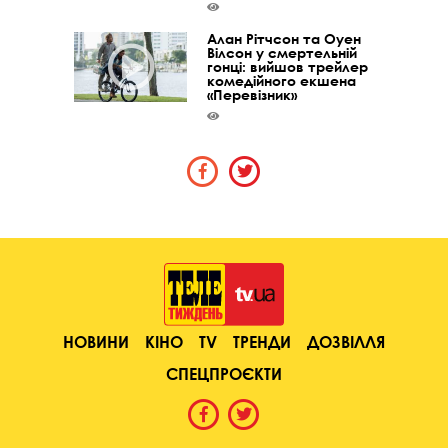
Алан Рітчсон та Оуен
Вілсон у смертельній
гонці: вийшов трейлер
комедійного екшена
«Перевізник»
НОВИНИ
КІНО
TV
ТРЕНДИ
ДОЗВІЛЛЯ
СПЕЦПРОЄКТИ