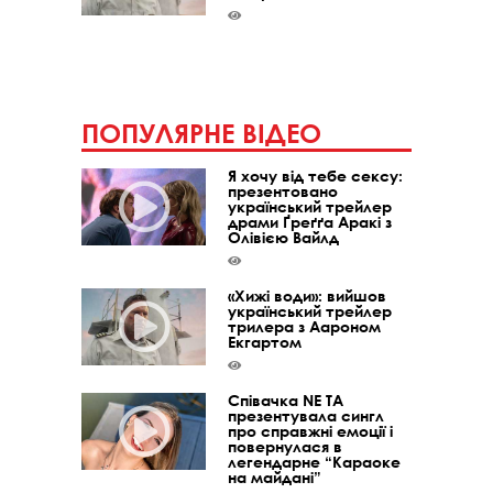
ПОПУЛЯРНЕ ВІДЕО
Я хочу від тебе сексу:
презентовано
український трейлер
драми Ґреґґа Аракі з
Олівією Вайлд
«Хижі води»: вийшов
український трейлер
трилера з Аароном
Екгартом
Співачка NE TA
презентувала сингл
про справжні емоції і
повернулася в
легендарне “Караоке
на майдані”