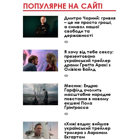
ПОПУЛЯРНЕ НА САЙТІ
Дмитро Чорний: гривня
– це не просто гроші,
а символ нашої
свободи та
державності
Я хочу від тебе сексу:
презентовано
український трейлер
драми Ґреґґа Аракі з
Олівією Вайлд
Месник: Ендрю
Ґарфілд очолить
масштабне народне
повстання в новому
екшені Пола
Ґрінґрасса
«Хижі води»: вийшов
український трейлер
трилера з Аароном
Екгартом