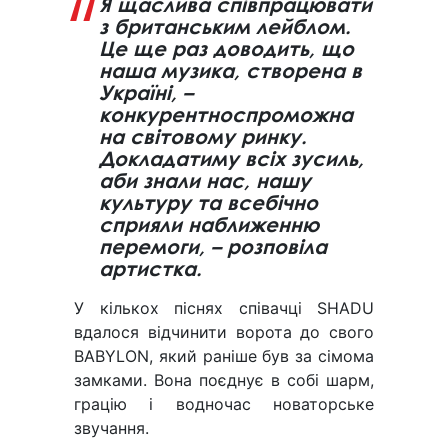
Я щаслива співпрацювати
з британським лейблом.
Це ще раз доводить, що
наша музика, створена в
Україні, –
конкурентноспроможна
на світовому ринку.
Докладатиму всіх зусиль,
аби знали нас, нашу
культуру та всебічно
сприяли наближенню
перемоги, – розповіла
артистка.
У кількох піснях співачці SHADU
вдалося відчинити ворота до свого
BABYLON, який раніше був за сімома
замками. Вона поєднує в собі шарм,
грацію і водночас новаторське
звучання.