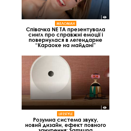
МЕЛОМАН
Співачка NE TA презентувала
сингл про справжні емоції і
повернулася в легендарне
“Караоке на майдані”
LIFESTYLE
Розумна система звуку,
новий дизайн, ефект повного
занурення: Samsung