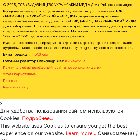
© 2025, ТОВ «ВИДАВНИЦТВО УКРАЇНСЬКИЙ МЕДІА ДІМ». Усі права захищені.
Всі права на матеріали, опубліковані на даному ресурсі, належать ТОВ
«ВИДАВНИЦТВО УКРАЇНСЬКИЙ МЕДІА ДІМ». Будь-яке використання
матеріалів без письмового дозволу ТОВ «ВИДАВНИЦТВО УКРАЇНСЬКИЙ МЕДІА
ДІМ» заборонено. При правомірному використанні матеріалів даного ресурсу
гіперпосилання на tv.ua є обов'язковим. Матеріали, що позначені знаками
"Реклама", "PR", публікуються на правах реклами.
Будь-яке копіювання, передрук та відтворення фотографічних творів та/або
аудіовізуальних творів правовласника Getty Images - суворо забороняється.
E-mail редакції:
info@tv.ua
Головний редактор Олександр Ківа:
a.kiva@tv.ua
Політика у сфері конфіденційності та персональних даних
Угода користувача
Про нас
Редакція сайту
x
Для удобства пользования сайтом используются
Cookies.
Подробнее...
This website uses Cookies to ensure you get the best
experience on our website.
Learn more...
Ознакомлен(а) /