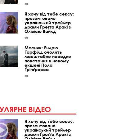
Я хочу від тебе сексу:
презентовано
український трейлер
драми Ґреґґа Аракі з
Олівією Вайлд
Месник: Ендрю
Ґарфілд очолить
масштабне народне
повстання в новому
екшені Пола
Ґрінґрасса
УЛЯРНЕ ВІДЕО
Я хочу від тебе сексу:
презентовано
український трейлер
драми Ґреґґа Аракі з
Олівією Вайлд