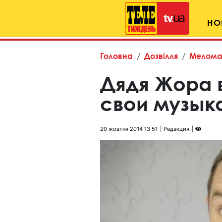
НО
Головна
Дозвілля
Мелома
Дядя Жора 
свои музык
20 жовтня 2014 13:51
Редакция