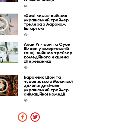
«Хижі води»: вийшов
український трейлер
трилера з Аароном
Екгартом
Алан Рітчсон та Оуен
Вілсон у смертельній
гонці: вийшов трейлер
комедійного екшена
«Перевізник»
Баранчик Шон та
чудовисько з Мохнявої
долини: дивіться
український трейлер
анімаційної комедії