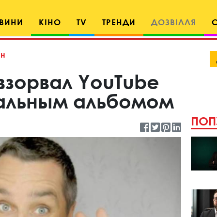
ВИНИ
КІНО
TV
ТРЕНДИ
ДОЗВІЛЛЯ
н
взорвал YouTube
альным альбомом
ПОП