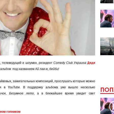
, телеведущий и шоумен, резидент
Comedy Club Украина
Дядя
 альбом под названием
Ай лав ю, бейби!
айвовых, зажигательных композиций, прослушать которые можно
еля в
YouTube.
В поддержку альбома уже вышло несколько
ПОП
ичок, Безумное лето
, а в ближайшее время увидит свет
ном-гопником