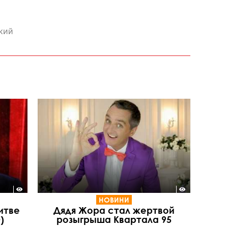
кий
НОВИНИ
итве
Дядя Жора стал жертвой
)
розыгрыша Квартала 95