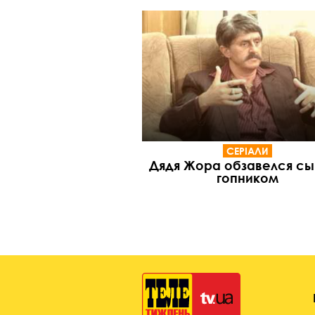
СЕРІАЛИ
Дядя Жора обзавелся с
гопником