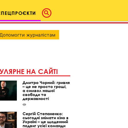
СПЕЦПРОЄКТИ
Допомогти журналістам
УЛЯРНЕ НА САЙТІ
Дмитро Чорний: гривня
– це не просто гроші,
а символ нашої
свободи та
державності
Сергій Степаненко:
сьогодні знімати кіно в
Україні – це щоденний
подвиг усієї команди