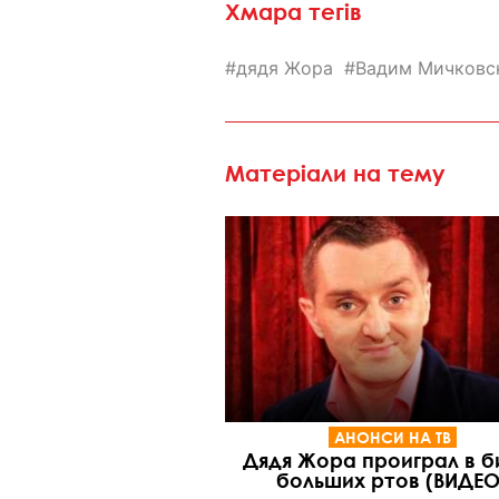
Хмара тегів
дядя Жора
Вадим Мичковс
Матеріали на тему
АНОНСИ НА ТВ
Дядя Жора проиграл в б
больших ртов (ВИДЕО