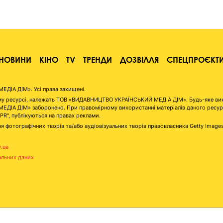
НОВИНИ
КІНО
TV
ТРЕНДИ
ДОЗВІЛЛЯ
СПЕЦПРОЄКТ
ІА ДІМ». Усі права захищені.
аному ресурсі, належать ТОВ «ВИДАВНИЦТВО УКРАЇНСЬКИЙ МЕДІА ДІМ». Будь-яке ви
А ДІМ» заборонено. При правомірному використанні матеріалів даного ресурсу 
"PR", публікуються на правах реклами.
я фотографічних творів та/або аудіовізуальних творів правовласника Getty Image
v.ua
альних даних