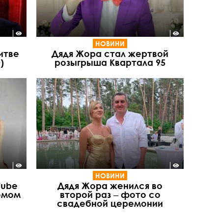
НОВИНИ
итве
Дядя Жора стал жертвой
)
розыгрыша Квартала 95
НОВИНИ
Tube
Дядя Жора женился во
омом
второй раз ‒ фото со
свадебной церемонии