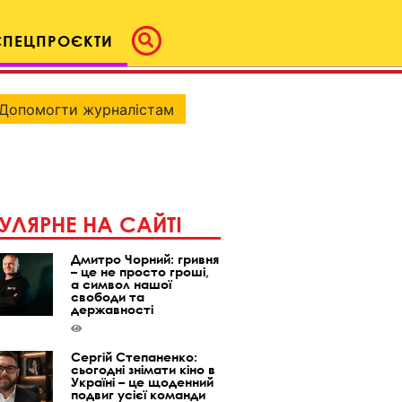
СПЕЦПРОЄКТИ
Допомогти журналістам
УЛЯРНЕ НА САЙТІ
Дмитро Чорний: гривня
– це не просто гроші,
а символ нашої
свободи та
державності
Сергій Степаненко:
сьогодні знімати кіно в
Україні – це щоденний
подвиг усієї команди