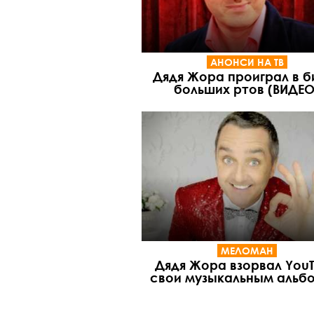
АНОНСИ НА ТВ
Дядя Жора проиграл в б
больших ртов (ВИДЕО
МЕЛОМАН
Дядя Жора взорвал You
свои музыкальным альб