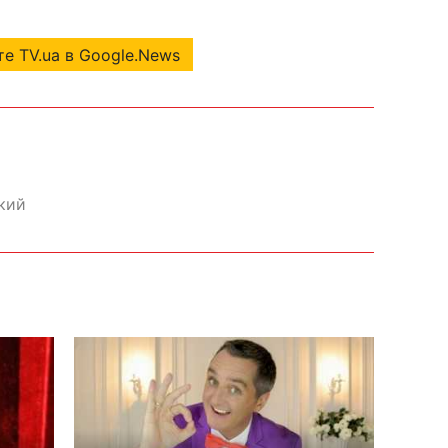
е TV.ua в Google.News
кий