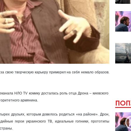
за свою творческую карьеру примерил на себя немало образов.
еканала НЛО TV комику досталась роль отца Дрона – киевского
торитетного армянина.
ПОП
тырех друзьях, которым довелось родиться «на районе». Дрон,
дийные герои украинского ТВ, идеальные гопники, прототипы
 страны.