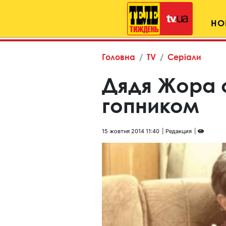
НО
Головна
TV
Серіали
Дядя Жора 
гопником
15 жовтня 2014 11:40
Редакция