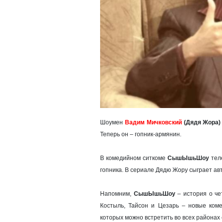
Шоумен
Вадим Мичковский
(Дядя Жора)
Теперь он – гопник-армянин.
В комедийном ситкоме
СышЫшьШоу
тел
гопника. В сериале Дядю Жору сыграет ав
Напомним,
СышЫшьШоу
– история о че
Костыль, Тайсон и Цезарь – новые коме
которых можно встретить во всех районах