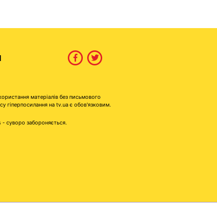
И
користання матеріалів без письмового
гіперпосилання на tv.ua є обов'язковим.
s - суворо забороняється.