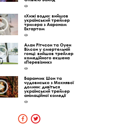
«Хижі води»: вийшов
український трейлер
трилера з Аароном
Екгартом
Алан Рітчсон та Оуен
Вілсон у смертельній
гонці: вийшов трейлер
комедійного екшена
«Перевізник»
Баранчик Шон та
чудовисько з Мохнявої
долини: дивіться
український трейлер
анімаційної комедії