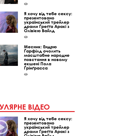
Я хочу від тебе сексу:
презентовано
український трейлер
драми Ґреґґа Аракі з
Олівією Вайлд
Месник: Ендрю
Ґарфілд очолить
масштабне народне
повстання в новому
екшені Пола
Ґрінґрасса
УЛЯРНЕ ВІДЕО
Я хочу від тебе сексу:
презентовано
український трейлер
драми Ґреґґа Аракі з
Олівією Вайлд