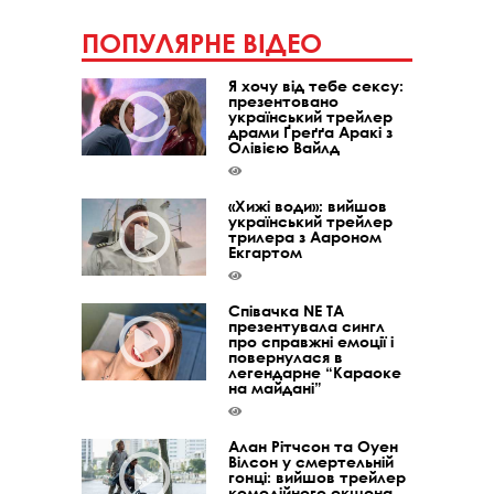
ПОПУЛЯРНЕ ВІДЕО
Я хочу від тебе сексу:
презентовано
український трейлер
драми Ґреґґа Аракі з
Олівією Вайлд
«Хижі води»: вийшов
український трейлер
трилера з Аароном
Екгартом
Співачка NE TA
презентувала сингл
про справжні емоції і
повернулася в
легендарне “Караоке
на майдані”
Алан Рітчсон та Оуен
Вілсон у смертельній
гонці: вийшов трейлер
комедійного екшена