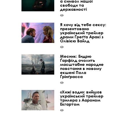
а символ нашої
свободи та
державності
Я хочу від тебе сексу:
презентовано
український трейлер
драми Ґреґґа Аракі з
Олівією Вайлд
Месник: Ендрю
Ґарфілд очолить
масштабне народне
повстання в новому
екшені Пола
Ґрінґрасса
«Хижі води»: вийшов
український трейлер
трилера з Аароном
Екгартом