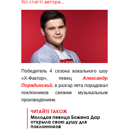
Усі статті автора...
Победитель 4 сезона вокального шоу
«Х-Фактор», певец
Александр
Порядинский
, в разгар лета порадовал
поклонников свежим музыкальным
произведением.
ЧИТАЙТЕ ТАКОЖ
Молодая певица Божена Дар
открыла свою душу для
поклонников