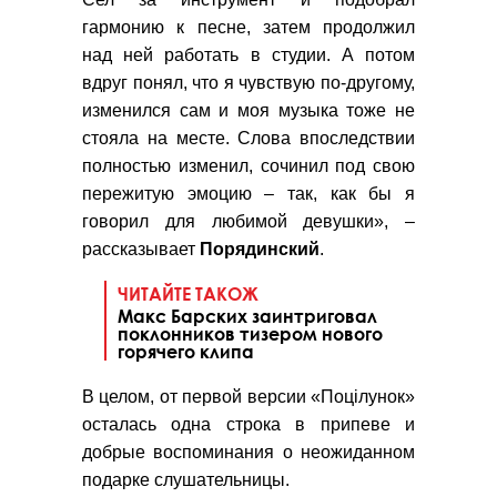
гармонию к песне, затем продолжил
над ней работать в студии. А потом
вдруг понял, что я чувствую по-другому,
изменился сам и моя музыка тоже не
стояла на месте. Слова впоследствии
полностью изменил, сочинил под свою
пережитую эмоцию – так, как бы я
говорил для любимой девушки», –
рассказывает
Порядинский
.
ЧИТАЙТЕ ТАКОЖ
Макс Барских заинтриговал
поклонников тизером нового
горячего клипа
В целом, от первой версии «Поцілунок»
осталась одна строка в припеве и
добрые воспоминания о неожиданном
подарке слушательницы.