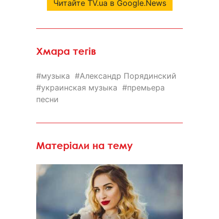
Читайте TV.ua в Google.News
Хмара тегів
музыка
Александр Порядинский
украинская музыка
премьера
песни
Матеріали на тему