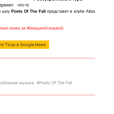
думают что-то
е шоу
Poets Of The Fall
представят в клубе Atlas
оил гонки за Женщиной-кошкой.
е TV.ua в Google.News
рубежная музыка
Poets Of The Fall