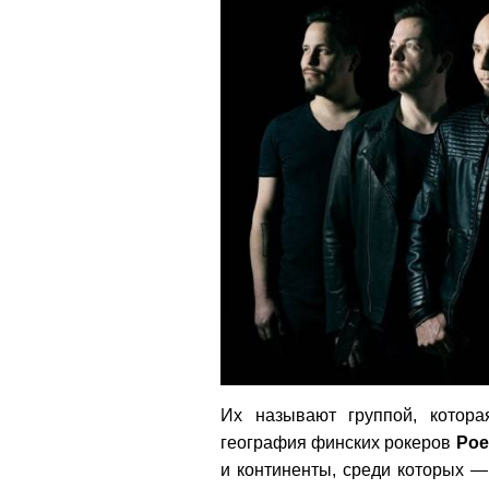
Их называют группой, котора
география финских рокеров
Poe
и континенты, среди которых —