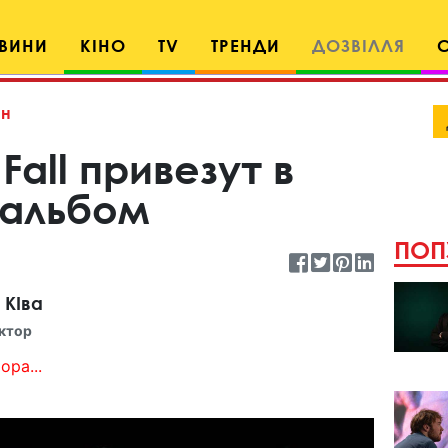
ВИНИ
КІНО
TV
ТРЕНДИ
ДОЗВІЛЛЯ
н
 Fall привезут в
 альбом
ПОП
 КІва
ктор
ора...