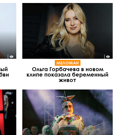
МЕЛОМАН
вый
Ольга Горбачева в новом
бви
клипе показала беременный
живот