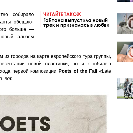
ЧИТАЙТЕ ТАКОЖ
тно собирало
Гайтана выпустила новый
канты обещают
трек и призналась в любви
ного больше —
новый альбом
м из городов на карте европейского тура группы,
презентации новой пластинки, но и к юбилею
ыхода первой композиции
Poets of the Fall
«Late
 лет.