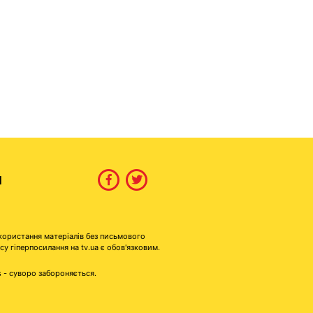
И
користання матеріалів без письмового
гіперпосилання на tv.ua є обов'язковим.
s - суворо забороняється.