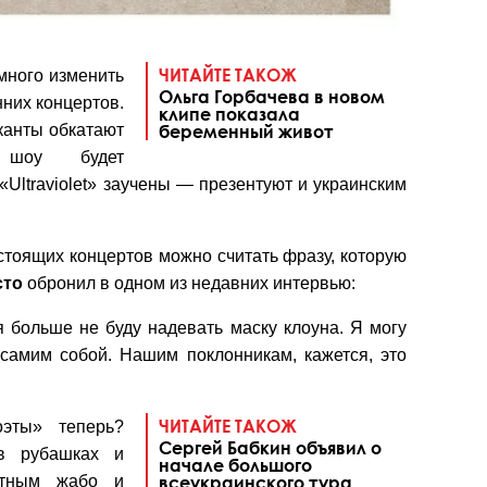
ЧИТАЙТЕ ТАКОЖ
много изменить
Ольга Горбачева в новом
них концертов.
клипе показала
канты обкатают
беременный живот
шоу будет
«Ultraviolet» заучены — презентуют и украинским
тоящих концертов можно считать фразу, которую
сто
обронил в одном из недавних интервью:
я больше не буду надевать маску клоуна. Я могу
 самим собой. Нашим поклонникам, кажется, это
ЧИТАЙТЕ ТАКОЖ
оэты» теперь?
Сергей Бабкин объявил о
 в рубашках и
начале большого
ектным жабо и
всеукраинского тура