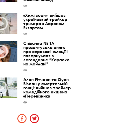
«Хижі води»: вийшов
український трейлер
трилера з Аароном
Екгартом
Співачка NE TA
презентувала сингл
про справжні емоції і
повернулася в
легендарне “Караоке
на майдані”
Алан Рітчсон та Оуен
Вілсон у смертельній
гонці: вийшов трейлер
комедійного екшена
«Перевізник»