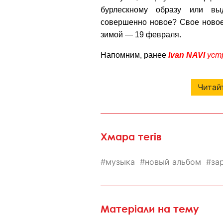
бурлескному образу или вы
совершенно новое?
Свое ново
зимой — 19 февраля.
Напомним, ранее
Ivan NAVI
устр
Читайт
Хмара тегів
музыка
новый альбом
за
Матеріали на тему