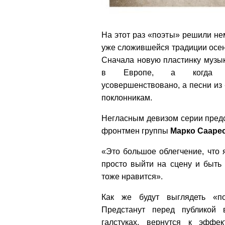
На этот раз «поэты» решили не
уже сложившейся традиции осен
Сначала новую пластинку музы
в Европе, а когда 
усовершенствовано, а песни из 
поклонникам.
Негласным девизом серии предс
фронтмен группы
Марко Сааре
«Это большое облегчение, что 
просто выйти на сцену и быть
тоже нравится».
Как же будут выглядеть «п
Предстанут перед публикой
галстуках, вернутся к эфф