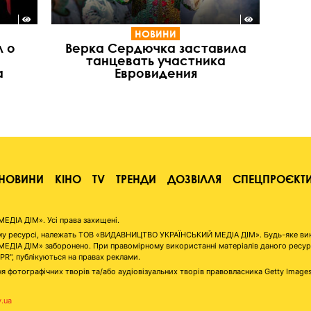
НОВИНИ
л о
Верка Сердючка заставила
танцевать участника
а
Евровидения
НОВИНИ
КІНО
TV
ТРЕНДИ
ДОЗВІЛЛЯ
СПЕЦПРОЄКТ
ІА ДІМ». Усі права захищені.
аному ресурсі, належать ТОВ «ВИДАВНИЦТВО УКРАЇНСЬКИЙ МЕДІА ДІМ». Будь-яке ви
А ДІМ» заборонено. При правомірному використанні матеріалів даного ресурсу 
"PR", публікуються на правах реклами.
я фотографічних творів та/або аудіовізуальних творів правовласника Getty Image
v.ua