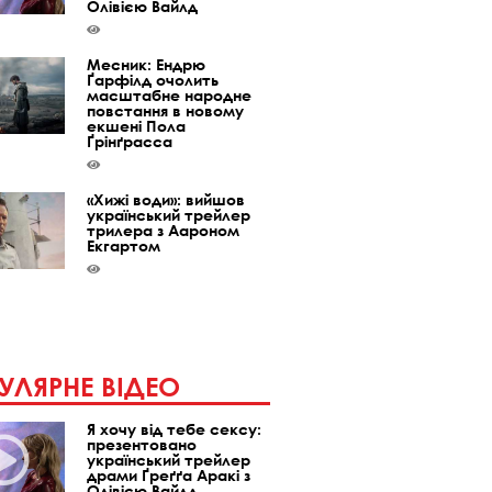
Олівією Вайлд
Месник: Ендрю
Ґарфілд очолить
масштабне народне
повстання в новому
екшені Пола
Ґрінґрасса
«Хижі води»: вийшов
український трейлер
трилера з Аароном
Екгартом
УЛЯРНЕ ВІДЕО
Я хочу від тебе сексу:
презентовано
український трейлер
драми Ґреґґа Аракі з
Олівією Вайлд