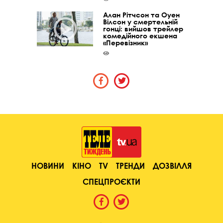
Алан Рітчсон та Оуен
Вілсон у смертельній
гонці: вийшов трейлер
комедійного екшена
«Перевізник»
НОВИНИ
КІНО
TV
ТРЕНДИ
ДОЗВІЛЛЯ
СПЕЦПРОЄКТИ