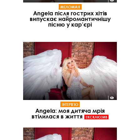
МЕЛОМАН
Angela після гострих хітів
випускає найромантичнішу
пісню у кар’єрі
ІНТЕРВ'Ю
Angela: моя дитяча мрія
втілилася в життя
ЕКСКЛЮЗИВ