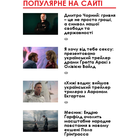
ПОПУЛЯРНЕ НА САЙТІ
Дмитро Чорний: гривня
– це не просто гроші,
а символ нашої
свободи та
державності
Я хочу від тебе сексу:
презентовано
український трейлер
драми Ґреґґа Аракі з
Олівією Вайлд
«Хижі води»: вийшов
український трейлер
трилера з Аароном
Екгартом
Месник: Ендрю
Ґарфілд очолить
масштабне народне
повстання в новому
екшені Пола
Ґрінґрасса