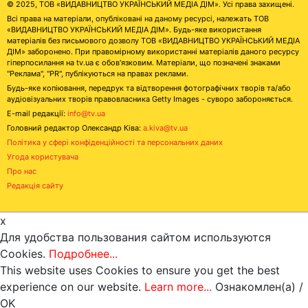
© 2025, ТОВ «ВИДАВНИЦТВО УКРАЇНСЬКИЙ МЕДІА ДІМ». Усі права захищені.
Всі права на матеріали, опубліковані на даному ресурсі, належать ТОВ
«ВИДАВНИЦТВО УКРАЇНСЬКИЙ МЕДІА ДІМ». Будь-яке використання
матеріалів без письмового дозволу ТОВ «ВИДАВНИЦТВО УКРАЇНСЬКИЙ МЕДІА
ДІМ» заборонено. При правомірному використанні матеріалів даного ресурсу
гіперпосилання на tv.ua є обов'язковим. Матеріали, що позначені знаками
"Реклама", "PR", публікуються на правах реклами.
Будь-яке копіювання, передрук та відтворення фотографічних творів та/або
аудіовізуальних творів правовласника Getty Images - суворо забороняється.
E-mail редакції:
info@tv.ua
Головний редактор Олександр Ківа:
a.kiva@tv.ua
Політика у сфері конфіденційності та персональних даних
Угода користувача
Про нас
Редакція сайту
x
Для удобства пользования сайтом используются
Cookies.
Подробнее...
This website uses Cookies to ensure you get the best
experience on our website.
Learn more...
Ознакомлен(а) /
OK