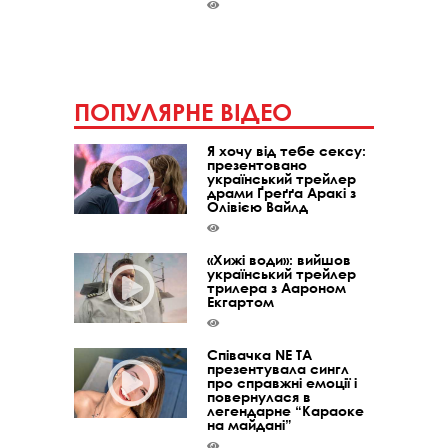
ПОПУЛЯРНЕ ВІДЕО
Я хочу від тебе сексу:
презентовано
український трейлер
драми Ґреґґа Аракі з
Олівією Вайлд
«Хижі води»: вийшов
український трейлер
трилера з Аароном
Екгартом
Співачка NE TA
презентувала сингл
про справжні емоції і
повернулася в
легендарне “Караоке
на майдані”