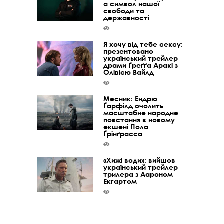
а символ нашої
свободи та
державності
Я хочу від тебе сексу:
презентовано
український трейлер
драми Ґреґґа Аракі з
Олівією Вайлд
Месник: Ендрю
Ґарфілд очолить
масштабне народне
повстання в новому
екшені Пола
Ґрінґрасса
«Хижі води»: вийшов
український трейлер
трилера з Аароном
Екгартом