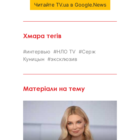
Читайте TV.ua в Google.News
Хмара тегів
интервью
НЛО TV
Серж
Куницын
эксклюзив
Матеріали на тему