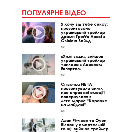
ПОПУЛЯРНЕ ВІДЕО
Я хочу від тебе сексу:
презентовано
український трейлер
драми Ґреґґа Аракі з
Олівією Вайлд
«Хижі води»: вийшов
український трейлер
трилера з Аароном
Екгартом
Співачка NE TA
презентувала сингл
про справжні емоції і
повернулася в
легендарне “Караоке
на майдані”
Алан Рітчсон та Оуен
Вілсон у смертельній
гонці: вийшов трейлер