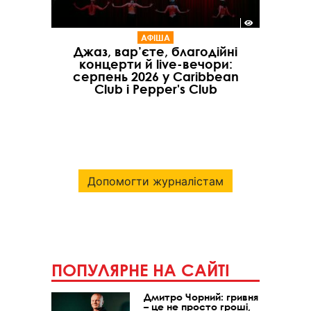
АФІША
Джаз, вар’єте, благодійні
концерти й live-вечори:
серпень 2026 у Caribbean
Club і Pepper's Club
Допомогти журналістам
ПОПУЛЯРНЕ НА САЙТІ
Дмитро Чорний: гривня
– це не просто гроші,