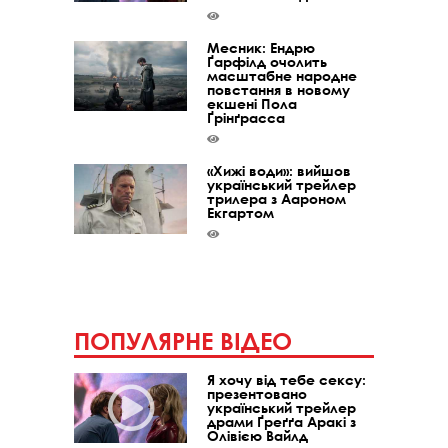
Месник: Ендрю
Ґарфілд очолить
масштабне народне
повстання в новому
екшені Пола
Ґрінґрасса
«Хижі води»: вийшов
український трейлер
трилера з Аароном
Екгартом
ПОПУЛЯРНЕ ВІДЕО
Я хочу від тебе сексу:
презентовано
український трейлер
драми Ґреґґа Аракі з
Олівією Вайлд