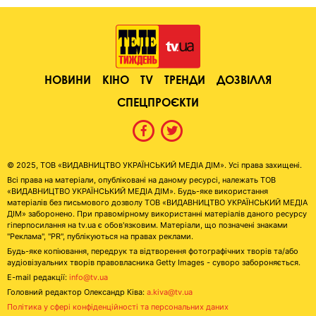
НОВИНИ
КІНО
TV
ТРЕНДИ
ДОЗВІЛЛЯ
СПЕЦПРОЄКТИ
© 2025, ТОВ «ВИДАВНИЦТВО УКРАЇНСЬКИЙ МЕДІА ДІМ». Усі права захищені.
Всі права на матеріали, опубліковані на даному ресурсі, належать ТОВ
«ВИДАВНИЦТВО УКРАЇНСЬКИЙ МЕДІА ДІМ». Будь-яке використання
матеріалів без письмового дозволу ТОВ «ВИДАВНИЦТВО УКРАЇНСЬКИЙ МЕДІА
ДІМ» заборонено. При правомірному використанні матеріалів даного ресурсу
гіперпосилання на tv.ua є обов'язковим. Матеріали, що позначені знаками
"Реклама", "PR", публікуються на правах реклами.
Будь-яке копіювання, передрук та відтворення фотографічних творів та/або
аудіовізуальних творів правовласника Getty Images - суворо забороняється.
E-mail редакції:
info@tv.ua
Головний редактор Олександр Ківа:
a.kiva@tv.ua
Політика у сфері конфіденційності та персональних даних