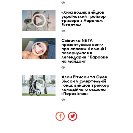
«Хижі води»: вийшов
український трейлер
трилера з Аароном
Екгартом
Співачка NE TA
презентувала сингл
про справжні емоції і
повернулася в
легендарне “Караоке
на майдані”
Алан Рітчсон та Оуен
Вілсон у смертельній
гонці: вийшов трейлер
комедійного екшена
«Перевізник»