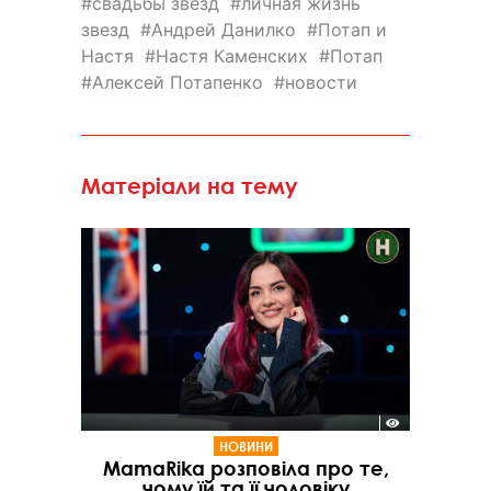
свадьбы звезд
личная жизнь
звезд
Андрей Данилко
Потап и
Настя
Настя Каменских
Потап
Алексей Потапенко
новости
Матеріали на тему
НОВИНИ
MamaRika розповіла про те,
чому їй та її чоловіку