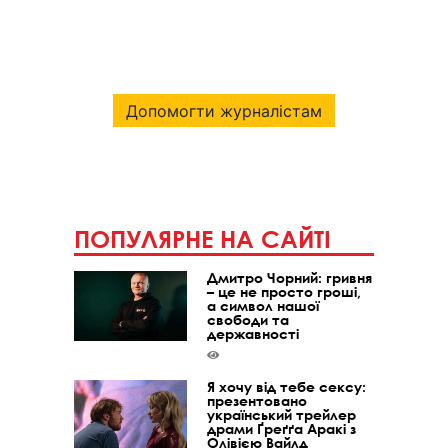
Допомогти журналістам
ПОПУЛЯРНЕ НА САЙТІ
Дмитро Чорний: гривня
– це не просто гроші,
а символ нашої
свободи та
державності
Я хочу від тебе сексу:
презентовано
український трейлер
драми Ґреґґа Аракі з
Олівією Вайлд