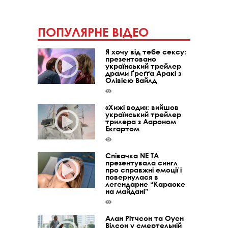
ПОПУЛЯРНЕ ВІДЕО
Я хочу від тебе сексу:
презентовано
український трейлер
драми Ґреґґа Аракі з
Олівією Вайлд
«Хижі води»: вийшов
український трейлер
трилера з Аароном
Екгартом
Співачка NE TA
презентувала сингл
про справжні емоції і
повернулася в
легендарне “Караоке
на майдані”
Алан Рітчсон та Оуен
Вілсон у смертельній