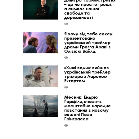
– це не просто гроші,
а символ нашої
свободи та
державності
Я хочу від тебе сексу:
презентовано
український трейлер
драми Ґреґґа Аракі з
Олівією Вайлд
«Хижі води»: вийшов
український трейлер
трилера з Аароном
Екгартом
Месник: Ендрю
Ґарфілд очолить
масштабне народне
повстання в новому
екшені Пола
Ґрінґрасса