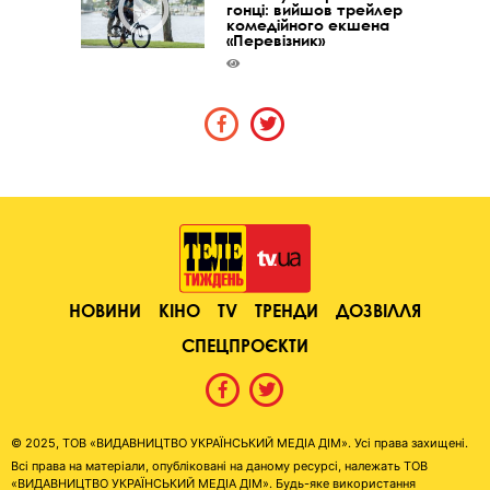
гонці: вийшов трейлер
комедійного екшена
«Перевізник»
НОВИНИ
КІНО
TV
ТРЕНДИ
ДОЗВІЛЛЯ
СПЕЦПРОЄКТИ
© 2025, ТОВ «ВИДАВНИЦТВО УКРАЇНСЬКИЙ МЕДІА ДІМ». Усі права захищені.
Всі права на матеріали, опубліковані на даному ресурсі, належать ТОВ
«ВИДАВНИЦТВО УКРАЇНСЬКИЙ МЕДІА ДІМ». Будь-яке використання