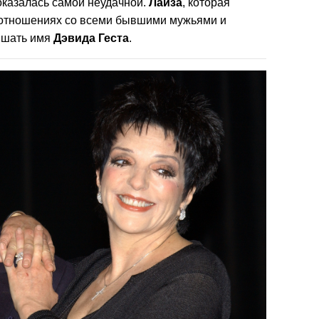
оказалась самой неудачной.
Лайза
, которая
 отношениях со всеми бывшими мужьями и
ышать имя
Дэвида
Геста
.