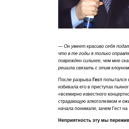
— Он умеет красиво себя пода
что в те годы я только оправл
поврежден сильнее, чем мне ска
решила связать с этим клоуном
После разрыва
Гест
попытался о
избивала его в приступах пьяног
«всемирно известного концертно
страдающую алкоголизмом и ожи
начала понимали, зачем Гест на 
Неприятность эту мы пережи