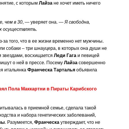
нятие, с которым
Лайза
не хочет иметь ничего
, чем в 30
, — уверяет она. —
Я свободна,
их осуществлять.
-за того, что в ее жизни временно нет мужчины.
ли собаки – три шнауцера, в которых она души не
и звездами, восхищается
Леди
Гага
и певицей
о пишут о ней в прессе. Посему
Лайза
совершенно
няя итальянка
Франческа Тарталья
объявила
зял Пола Маккартни в Пираты Карибского
итывалась в приемной семье, сделала такой
одства и набора генетических заболеваний,
зы
. Разумеется,
Франческа
утверждает, что не