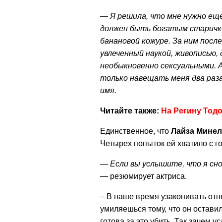
— Я решила, что мне нужно ещ
должен быть богатым старичком
банановой кожуре. За ним посл
увлеченный наукой, живописью, 
необыкновенно сексуальными. 
только навещать меня два раза
имя.
Читайте также:
На Регину Тод
Единственное, что
Лайза Мине
Четырех попыток ей хватило с г
— Если вы услышите, что я сн
— резюмирует актриса.
– В наше время узаконивать отн
умиляешься тому, что он оставил
готова за это убить. Так зачем