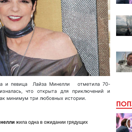
иса и певица Лайза Минелли отметила 70-
зналась, что открыта для приключений и
как минимум три любовных истории.
ПОП
инелли
жила одна в ожидании грядущих