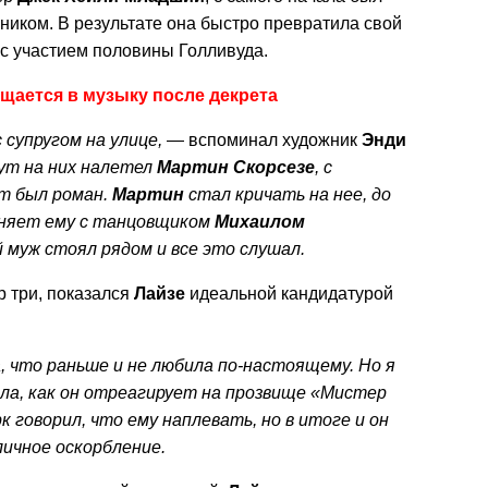
ником. В результате она быстро превратила свой
с участием половины Голливуда.
щается в музыку после декрета
 супругом на улице,
— вспоминал художник
Энди
ут на них налетел
Мартин
Скорсезе
, с
т был роман.
Мартин
стал кричать на нее, до
меняет ему с танцовщиком
Михаилом
й муж стоял рядом и все это слушал.
р три, показался
Лайзе
идеальной кандидатурой
а, что раньше и не любила по-настоящему. Но я
ала, как он отреагирует на прозвище «Мистер
 говорил, что ему наплевать, но в итоге и он
личное оскорбление.