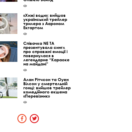
«Хижі води»: вийшов
український трейлер
трилера з Аароном
Екгартом
Співачка NE TA
презентувала сингл
про справжні емоції і
повернулася в
легендарне “Караоке
на майдані”
Алан Рітчсон та Оуен
Вілсон у смертельній
гонці: вийшов трейлер
комедійного екшена
«Перевізник»