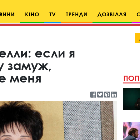
ВИНИ
КІНО
TV
ТРЕНДИ
ДОЗВІЛЛЯ
лли: если я
у замуж,
е меня
ПОП