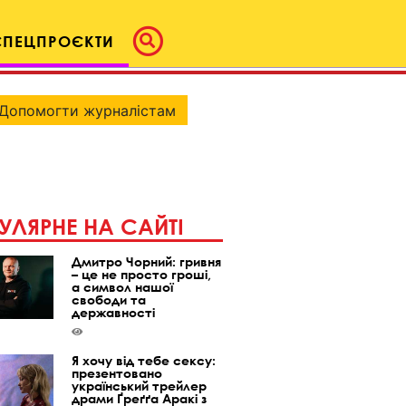
СПЕЦПРОЄКТИ
Допомогти журналістам
УЛЯРНЕ НА САЙТІ
Дмитро Чорний: гривня
– це не просто гроші,
а символ нашої
свободи та
державності
Я хочу від тебе сексу:
презентовано
український трейлер
драми Ґреґґа Аракі з