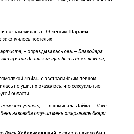
ли
познакомилась с 39-летним
Шарлем
е закончилось постелью.
в артиста,
– оправдывалась она. –
Благодаря
а актерские данные могут быть даже важнее,
 помолвкой
Лайзы
с австралийским певцом
лась по уши, но оказалось, что сексуальные
угой области.
н гомосексуалист,
— вспоминала
Лайза
. –
Я же
т день навсегда отучил меня открывать двери
ер
Джек Хейли-младший
, с самого начала был