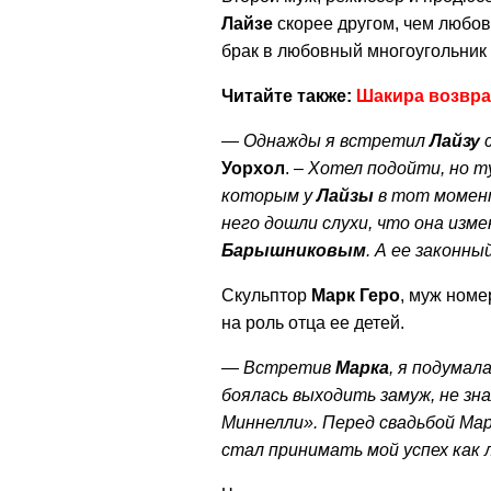
Лайзе
скорее другом, чем любов
брак в любовный многоугольник 
Читайте также:
Шакира возвра
— Однажды я встретил
Лайзу
с
Уорхол
. –
Хотел подойти, но т
которым у
Лайзы
в тот момен
него дошли слухи, что она из
Барышниковым
. А ее законны
Скульптор
Марк
Геро
, муж номе
на роль отца ее детей.
— Встретив
Марка
, я подумал
боялась выходить замуж, не зн
Миннелли». Перед свадьбой Марк
стал принимать мой успех как 