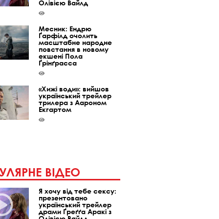
Олівією Вайлд
Месник: Ендрю
Ґарфілд очолить
масштабне народне
повстання в новому
екшені Пола
Ґрінґрасса
«Хижі води»: вийшов
український трейлер
трилера з Аароном
Екгартом
УЛЯРНЕ ВІДЕО
Я хочу від тебе сексу:
презентовано
український трейлер
драми Ґреґґа Аракі з
Олівією Вайлд