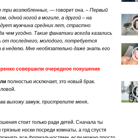
е три возлюбленных
, — говорит она. –
Первый
, одной ногой в могиле, а другой – на
едует мужчина средних лет, страстно
да чем угодно. Такие фанатики всегда казались
А от последнего, молодого, потребуется
 в неделю. Мне необязательно даже знать его
оренко совершили очередное покушение
лли
полностью исключает, это новый брак.
оловой.
ова выхожу замуж, пристрелите меня
,
ошения стоит только ради детей. Сначала ты
 грязные носки посреди комнаты, а год спустя
 усложнять все формальностями, если можно просто