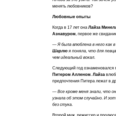
менять любовников?
Любовные опыты
Когда в 17 лет она
Лайза
Минел
Азнавуром
, первое же свидани
— Я была влюблена в него как 
Шарлю
я поняла, что для певц
чем идеальный вокал.
Следующий год ознаменовался
Питером
Алленом
.
Лайза
влюби
предпочтения Питера лежат в др
— Все кроме меня знали, что о
узнала об этом случайно. И эо
без стука.
Второй муж, режиссер и продюс