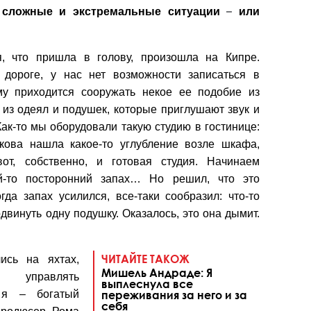
–
 сложные и экстремальные ситуации
или
я, что пришла в голову, произошла на Кипре.
 дороге, у нас нет возможности записаться в
му приходится сооружать некое ее подобие из
 из одеял и подушек, которые приглушают звук и
Как-то мы оборудовали такую студию в гостинице:
ова нашла какое-то углубление возле шкафа,
от, собственно, и готовая студия. Начинаем
ой-то посторонний запах… Но решил, что это
гда запах усилился, все-таки сообразил: что-то
одвинуть одну подушку. Оказалось, это она дымит.
ЧИТАЙТЕ ТАКОЖ
ись на яхтах,
Мишель Андраде: Я
 управлять
выплеснула все
 я – богатый
переживания за него и за
себя