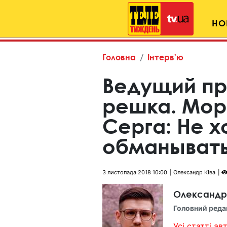
НО
Головна
Інтерв'ю
Ведущий пр
решка. Мор
Серга: Не х
обманыват
3 листопада 2018 10:00
Олександр КІва
Олександр
Головний реда
Усі статті авт