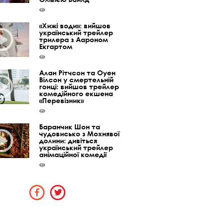
«Хижі води»: вийшов
український трейлер
трилера з Аароном
Екгартом
Алан Рітчсон та Оуен
Вілсон у смертельній
гонці: вийшов трейлер
комедійного екшена
«Перевізник»
Баранчик Шон та
чудовисько з Мохнявої
долини: дивіться
український трейлер
анімаційної комедії