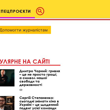
СПЕЦПРОЄКТИ
Допомогти журналістам
УЛЯРНЕ НА САЙТІ
Дмитро Чорний: гривня
– це не просто гроші,
а символ нашої
свободи та
державності
Сергій Степаненко:
сьогодні знімати кіно в
Україні – це щоденний
подвиг усієї команди