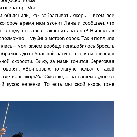
продюсер Рома
и оператор. Мы
м объяснили, как забрасывать якорь – всем все
екоторое время нам звонит Лена и сообщает, что
 в воду, но забыл закрепить на яхте! Нырнуть в
невозможно – глубина метров сорок. Так и поплыли
ялись – мол, зачем вообще понадобилось бросать
Добрались до небольшой лагуны, отсняли эпизод и
ной скорости. Вижу, за нами гонится береговая
говорят: «Во-первых, по лагуне нельзя с такой
, где ваш якорь?». Смотрю, а на нашем судне от
й кусок веревки. То есть мы свой якорь тоже