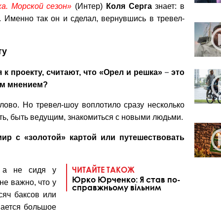
а. Морской сезон»
(Интер)
Коля Серга
знает: в
 Именно так он и сделал, вернувшись в тревел-
ту
–
к проекту, считают, что «Орел и решка»
это
им мнением?
лово. Но тревел-шоу воплотило сразу несколько
ть, быть ведущим, знакомиться с новыми людьми.
ир с «золотой» картой или путешествовать
ЧИТАЙТЕ ТАКОЖ
, а не сидя у
Юрко Юрченко: Я став по-
не важно, что у
справжньому вільним
сяч баксов или
нается большое