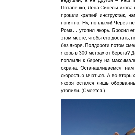
ведущий, а на другой – наш 
Потапенко, Лена Синельникова 
прошли краткий инструктаж, на
понятно. Ну, поплыли! Через н
Рома… утопил якорь. Бросил его
этом месте, чтобы его достать, 
без якоря. Полдороги потом сме
якорь в 300 метрах от берега? 
поплыли к берегу на максималь
охрана. Останавливаемся, нам 
скоростью мчаться. А во-вторых
якоря остался лишь оборванны
утопили. (Смеется.)