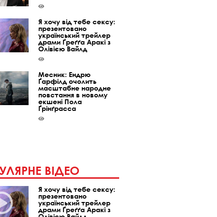
Я хочу від тебе сексу:
презентовано
український трейлер
драми Ґреґґа Аракі з
Олівією Вайлд
Месник: Ендрю
Ґарфілд очолить
масштабне народне
повстання в новому
екшені Пола
Ґрінґрасса
УЛЯРНЕ ВІДЕО
Я хочу від тебе сексу:
презентовано
український трейлер
драми Ґреґґа Аракі з
Олівією Вайлд