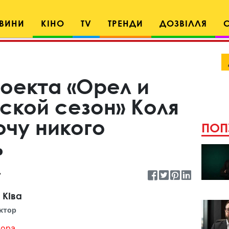
ВИНИ
КІНО
TV
ТРЕНДИ
ДОЗВІЛЛЯ
оекта «Орел и
ской сезон» Коля
очу никого
ПОП
ь
 КІва
ктор
ора...