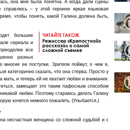
ась, она мне была понятна. А когда дали сцены
е справлюсь – у этой героини яркая языковая
ремя, чтобы понять, какой Галина должна быть,
ЧИТАЙТЕ ТАКОЖ
одят большие
Режиссер «Крепостной»
чале сериала и
рассказал о самой
 преодолев все
сложной съемке
шенно разных
 многие ее поступки. Зрители поймут, о чем я,
зя категорично сказать, что она стерва. Просто у
а мать, и теперь ей не хватает любви и внимания.
отиться, замещает это таким пафосным способом
 никакой любви. Поэтому стараюсь делать Галину
торую хочется немного пожалеть. (Улыбается.)
?
 Она несчастная женщина со сложной судьбой и с