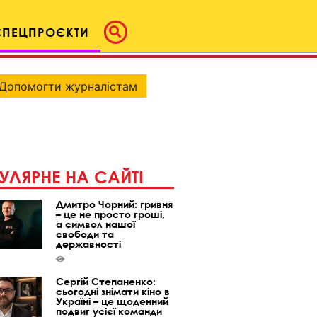
СПЕЦПРОЄКТИ
Допомогти журналістам
УЛЯРНЕ НА САЙТІ
Дмитро Чорний: гривня
– це не просто гроші,
а символ нашої
свободи та
державності
Сергій Степаненко:
сьогодні знімати кіно в
Україні – це щоденний
подвиг усієї команди