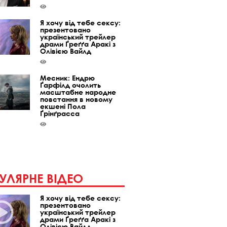
Я хочу від тебе сексу:
презентовано
український трейлер
драми Ґреґґа Аракі з
Олівією Вайлд
Месник: Ендрю
Ґарфілд очолить
масштабне народне
повстання в новому
екшені Пола
Ґрінґрасса
УЛЯРНЕ ВІДЕО
Я хочу від тебе сексу:
презентовано
український трейлер
драми Ґреґґа Аракі з
Олівією Вайлд