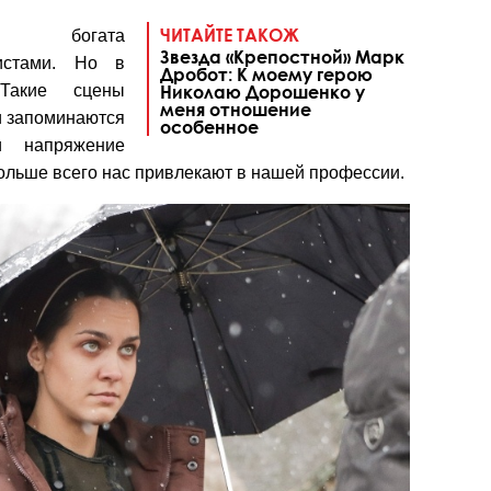
ЧИТАЙТЕ ТАКОЖ
я» богата
Звезда «Крепостной» Марк
тистами. Но в
Дробот: К моему герою
Такие сцены
Николаю Дорошенко у
меня отношение
и запоминаются
особенное
и напряжение
больше всего нас привлекают в нашей профессии.