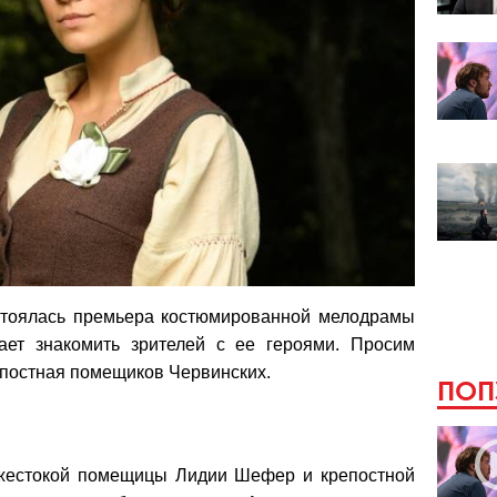
стоялась премьера костюмированной мелодрамы
ет знакомить зрителей с ее героями. Просим
епостная помещиков Червинских.
ПОП
 жестокой помещицы Лидии Шефер и крепостной