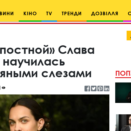
ВИНИ
КІНО
TV
ТРЕНДИ
ДОЗВІЛЛЯ
епостной» Слава
 научилась
дяными слезами
ПОП