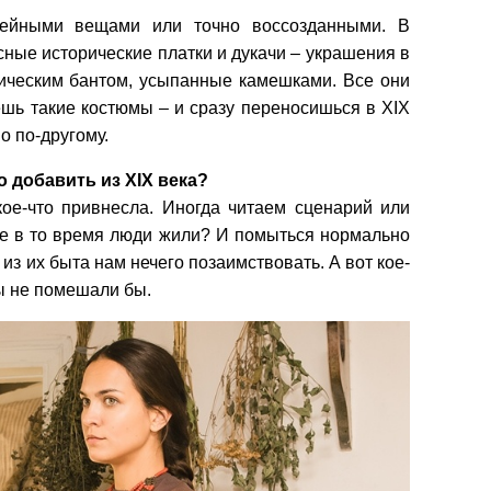
зейными вещами или точно воссозданными. В
ные исторические платки и дукачи – украшения в
ическим бантом, усыпанные камешками. Все они
шь такие костюмы – и сразу переносишься в XIX
о по-другому.
о добавить из XIX века?
кое-что привнесла. Иногда читаем сценарий или
же в то время люди жили? И помыться нормально
 из их быта нам нечего позаимствовать. А вот кое-
ы не помешали бы.