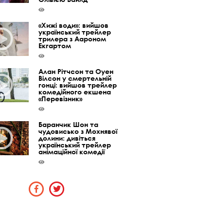
«Хижі води»: вийшов
український трейлер
трилера з Аароном
Екгартом
Алан Рітчсон та Оуен
Вілсон у смертельній
гонці: вийшов трейлер
комедійного екшена
«Перевізник»
Баранчик Шон та
чудовисько з Мохнявої
долини: дивіться
український трейлер
анімаційної комедії