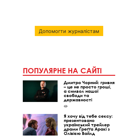
Допомогти журналістам
ПОПУЛЯРНЕ НА САЙТІ
Дмитро Чорний: гривня
– це не просто гроші,
а символ нашої
свободи та
державності
Я хочу від тебе сексу:
презентовано
український трейлер
драми Ґреґґа Аракі з
Олівією Вайлд