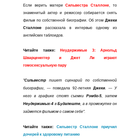
Если верить матери
Сильвестра Сталлоне
, то
знаменитый актер и режиссер собирается снять
фильм по собственной биографии. Об этом
Джеки
Сталлоне
рассказала в интервью одному из
английских таблоидов.
Читайте также:
Неудержимые 3: Арнольд
Шварценеггер и Джет Ли играют
гомосексуальную пару
"
Сильвестр
пишет сценарий по собственной
биографии
, — поведала 92-летняя
Джеки
.
— У
него в графике стоят съемки
Рэмбо-5
, затем
Неудержимых-4
в
Будапеште
, а в промежутке он
займется фильмом о самом себе".
Читайте также:
Сильвестр Сталлоне приучил
дочерей к здоровому питанию