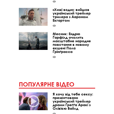
«Хижі води»: вийшов
український трейлер
трилера з Аароном
Екгартом
Месник: Ендрю
Ґарфілд очолить
масштабне народне
повстання в новому
екшені Пола
Ґрінґрасса
ПОПУЛЯРНЕ ВІДЕО
Я хочу від тебе сексу:
презентовано
український трейлер
драми Ґреґґа Аракі з
Олівією Вайлд