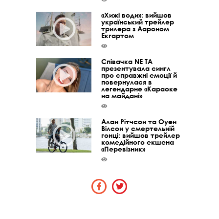
«Хижі води»: вийшов
український трейлер
трилера з Аароном
Екгартом
Співачка NE TA
презентувала сингл
про справжні емоції й
повернулася в
легендарне «Караоке
на майдані»
Алан Рітчсон та Оуен
Вілсон у смертельній
гонці: вийшов трейлер
комедійного екшена
«Перевізник»