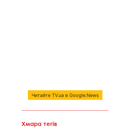
Читайте TV.ua в Google.News
Хмара тегів