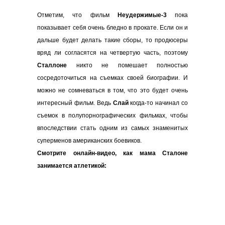
Отметим, что фильм
Неудержимые-3
пока
показывает себя очень бледно в прокате. Если он и
дальше будет делать такие сборы, то продюсеры
вряд ли согласятся на четвертую часть, поэтому
Сталлоне
никто не помешает полностью
сосредоточиться на съемках своей биографии. И
можно не сомневаться в том, что это будет очень
интересный фильм. Ведь
Слай
когда-то начинал со
съемок в полупорнографических фильмах, чтобы
впоследствии стать одним из самых знаменитых
суперменов американских боевиков.
Смотрите онлайн-видео, как мама Сталоне
занимается атлетикой: