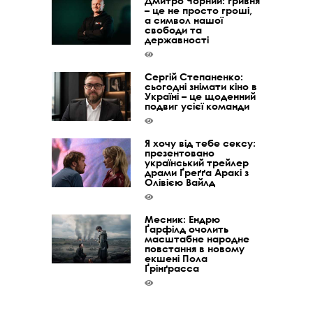
Дмитро Чорний: гривня
– це не просто гроші,
а символ нашої
свободи та
державності
Сергій Степаненко:
сьогодні знімати кіно в
Україні – це щоденний
подвиг усієї команди
Я хочу від тебе сексу:
презентовано
український трейлер
драми Ґреґґа Аракі з
Олівією Вайлд
Месник: Ендрю
Ґарфілд очолить
масштабне народне
повстання в новому
екшені Пола
Ґрінґрасса