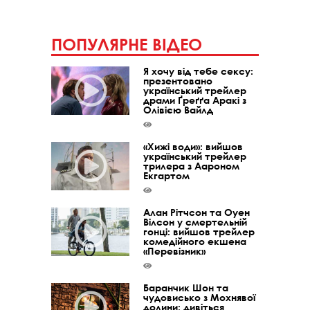
ПОПУЛЯРНЕ ВІДЕО
Я хочу від тебе сексу:
презентовано
український трейлер
драми Ґреґґа Аракі з
Олівією Вайлд
«Хижі води»: вийшов
український трейлер
трилера з Аароном
Екгартом
Алан Рітчсон та Оуен
Вілсон у смертельній
гонці: вийшов трейлер
комедійного екшена
«Перевізник»
Баранчик Шон та
чудовисько з Мохнявої
долини: дивіться