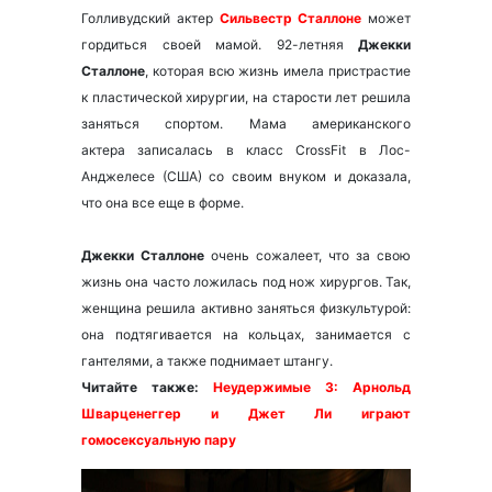
Голливудский актер
Сильвестр Сталлоне
может
гордиться своей мамой. 92-летняя
Джекки
Сталлоне
, которая всю жизнь имела пристрастие
к пластической хирургии, на старости лет решила
заняться спортом. Мама американского
актера записалась в класс CrossFit в Лос-
Анджелесе (США) со своим внуком и доказала,
что она все еще в форме.
Джекки Сталлоне
очень сожалеет, что за свою
жизнь она часто ложилась под нож хирургов. Так,
женщина решила активно заняться физкультурой:
она подтягивается на кольцах, занимается с
гантелями, а также поднимает штангу.
Читайте также:
Неудержимые 3: Арнольд
Шварценеггер и Джет Ли играют
гомосексуальную пару