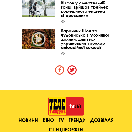
Вілсон у смертельній
гонці: вийшов трейлер
комедійного екшена
«Перевізник»
Баранчик Шон та
чудовисько з Мохнявої
долини: дивіться
український трейлер
анімаційної комедії
НОВИНИ
КІНО
TV
ТРЕНДИ
ДОЗВІЛЛЯ
СПЕЦПРОЄКТИ