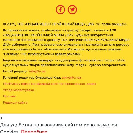
© 2025, ТОВ «ВИДАВНИЦТВО УКРАЇНСЬКИЙ МЕДІА ДІМ». Усі права захищені.
Всі права на матеріали, опубліковані на даному ресурсі, належать ТОВ
«ВИДАВНИЦТВО УКРАЇНСЬКИЙ МЕДІА ДІМ». Будь-яке використання
матеріалів без письмового дозволу ТОВ «ВИДАВНИЦТВО УКРАЇНСЬКИЙ МЕДІА
ДІМ» заборонено. При правомірному використанні матеріалів даного ресурсу
гіперпосилання на tv.ua є обов'язковим. Матеріали, що позначені знаками
"Реклама", "PR", публікуються на правах реклами.
Будь-яке копіювання, передрук та відтворення фотографічних творів та/або
аудіовізуальних творів правовласника Getty Images - суворо забороняється.
E-mail редакції:
info@tv.ua
Головний редактор Олександр Ківа:
a.kiva@tv.ua
Політика у сфері конфіденційності та персональних даних
Угода користувача
Про нас
Редакція сайту
x
Для удобства пользования сайтом используются
Cookies.
Подробнее...