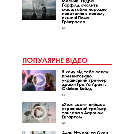
Месник: Ендрю
Ґарфілд очолить
масштабне народне
повстання в новому
екшені Пола
Ґрінґрасса
ПОПУЛЯРНЕ ВІДЕО
Я хочу від тебе сексу:
презентовано
український трейлер
драми Ґреґґа Аракі з
Олівією Вайлд
«Хижі води»: вийшов
український трейлер
трилера з Аароном
Екгартом
Алан Рітчсон та Оуен