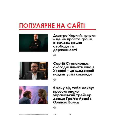
ПОПУЛЯРНЕ НА САЙТІ
Дмитро Чорний: гривня
– це не просто гроші,
а символ нашої
свободи та
державності
Сергій Степаненко:
сьогодні знімати кіно в
Україні – це щоденний
подвиг усієї команди
Я хочу від тебе сексу:
презентовано
український трейлер
драми Ґреґґа Аракі з
Олівією Вайлд