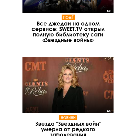
ПОДІЇ
Все джедаи на одном
сервисе: SWEET.TV открыл
полную библиотеку саги
«Звездные войны»
НОВИНИ
Звезда "Звездных войн"
умерла от редкого
заболевания