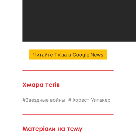
Читайте TV.ua в Google.News
Хмара тегів
Звездные войны
Форест Уитакер
Матеріали на тему