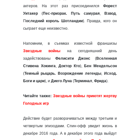
актеров. На этот раз присоединился
Форест
Уитакер
(
Пес-призрак. Путь самурая
,
Взвод
,
П
оследний король Шотландии
). Правда, кого он
сыграет еще неизвестно.
Напомним, в съемках известной франшизы
Звездные войны
на сегодняшний день
задействованы
Фелисити Джонс
(
Вселенная
Стивена Хокинга
,
Доктор Кто
),
Бен Мендельсон
(
Темный рыцарь. Возрождение легенды
,
Исход.
Боги и цари
), и
Диего Луна
(
Терминал
,
Фрида
).
Читайте также:
Звездные войны приютят жертву
Голодных игр
Действие будет разворачиваться между третьим и
четвертым эпизодами. Спин-офф увидит жизнь в
декабре 2016 года. А в декабре этого года выйдут