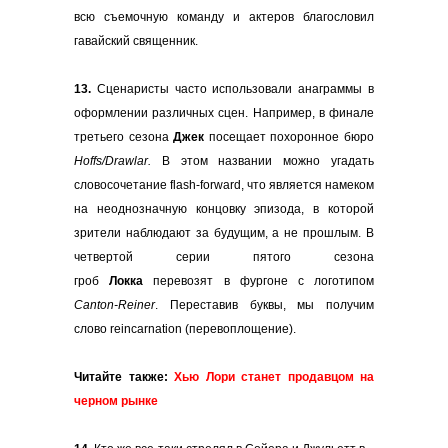
всю съемочную команду и актеров благословил
гавайский священник.
13.
Сценаристы часто использовали анаграммы в
оформлении различных сцен. Например, в финале
третьего сезона
Джек
посещает похоронное бюро
Hoffs/Drawlar.
В этом названии можно угадать
словосочетание flash-forward, что является намеком
на неоднозначную концовку эпизода, в которой
зрители наблюдают за будущим, а не прошлым. В
четвертой серии пятого сезона
гроб
Локка
перевозят в фургоне с логотипом
Canton-Reiner
. Переставив буквы, мы получим
слово reincarnation (перевоплощение).
Читайте также:
Хью Лори станет продавцом на
черном рынке