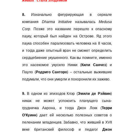
живых" стала злодейкой
8.
Изначально фигурирующая в сериале
компания
Dharma Initiative
называлась
Medusa
Corp
. Позже это название перешло к опасному
пауку, который был найден на Острове. Яд этого
паука способен парализовать человека на 8 часов,
и тогда даже опытный врач не сможет определить
сердцебиение укушенного. Как вы помните, именно
это насекомое укусило Никки (
Кили Санчез
) и
Пауло (
Родриго Санторо
) – остальные выжившие
подумали, что они умерли и похоронили их заживо.
9.
В одном из эпизодов Клэр (
Эмили де Рэйвин
)
никак не может успокоить плачущего сына-
грудничка Аарона, и тогда Джон Локк (
Терри
О'Куинн
) дает ей несколько полезных советов о
пеленании младенцев. Забавно, что живший в XVII
веке британский философ и педагог
Джон