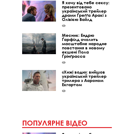
Я хочу від тебе сексу:
презентовано
український трейлер
драми Ґреґґа Аракі з
Олівією Вайлд
Месник: Ендрю
Ґарфілд очолить
масштабне народне
повстання в новому
екшені Пола
Ґрінґрасса
«Хижі води»: вийшов
український трейлер
трилера з Аароном
Екгартом
ПОПУЛЯРНЕ ВІДЕО