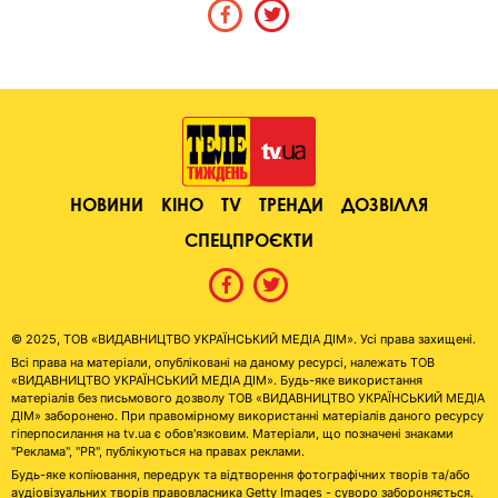
НОВИНИ
КІНО
TV
ТРЕНДИ
ДОЗВІЛЛЯ
СПЕЦПРОЄКТИ
© 2025, ТОВ «ВИДАВНИЦТВО УКРАЇНСЬКИЙ МЕДІА ДІМ». Усі права захищені.
Всі права на матеріали, опубліковані на даному ресурсі, належать ТОВ
«ВИДАВНИЦТВО УКРАЇНСЬКИЙ МЕДІА ДІМ». Будь-яке використання
матеріалів без письмового дозволу ТОВ «ВИДАВНИЦТВО УКРАЇНСЬКИЙ МЕДІА
ДІМ» заборонено. При правомірному використанні матеріалів даного ресурсу
гіперпосилання на tv.ua є обов'язковим. Матеріали, що позначені знаками
"Реклама", "PR", публікуються на правах реклами.
Будь-яке копіювання, передрук та відтворення фотографічних творів та/або
аудіовізуальних творів правовласника Getty Images - суворо забороняється.