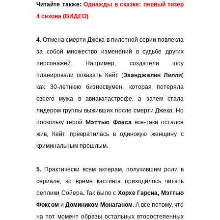
Читайте также:
Однажды в сказке: первый тизер
4 сезона (ВИДЕО)
4.
Отмена смерти
Джека
в пилотной серии повлекла
за собой множество изменений в судьбе других
персонажей. Например, создатели шоу
Эванджелин Лилли
планировали показать Кейт (
)
как 30-летнюю бизнесвумен, которая потеряла
своего мужа в авиакатастрофе, а затем стала
лидером группы выживших после смерти Джека. Но
Мэттью Фокса
поскольку герой
все-таки остался
жив,
Кейт
превратилась в одинокую женщину с
криминальным прошлым.
5.
Практически всем актерам, получившим роли в
сериале, во время кастинга приходилось читать
реплики Сойера
.
Так было с
Хорхе Гарсиа, Мэттью
Фоксом
и
Домиником Монаганом
. А все потому, что
на тот момент образы остальных второстепенных