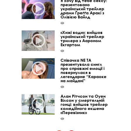
Я хочу від тебе сексу:
презентовано
український трейлер
драми Ґреґґа Аракі з
Олівією Вайлд
«Хижі води»: вийшов
український трейлер
трилера з Аароном
Екгартом
Співачка NE TA
презентувала сингл
про справжні емоції і
повернулася в
легендарне “Караоке
на майдані”
Алан Рітчсон та Оуен
Вілсон у смертельній
гонці: вийшов трейлер
комедійного екшена
«Перевізник»