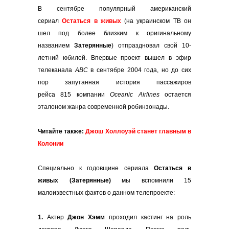
В сентябре популярный американский
сериал
Остаться в живых
(на украинском ТВ он
шел под более близким к оригинальному
названием
Затерянные
) отпраздновал свой 10-
летний юбилей. Впервые проект вышел в эфир
телеканала
ABC
в сентябре 2004 года, но до сих
пор запутанная история пассажиров
рейса 815 компании
Oceanic Airlines
остается
эталоном жанра современной робинзонады.
Читайте также:
Джош Холлоуэй станет главным в
Колонии
Специально к годовщине сериала
Остаться в
живых (Затерянные)
мы вспомнили 15
малоизвестных фактов о данном телепроекте:
1.
Актер
Джон Хэмм
проходил кастинг на роль