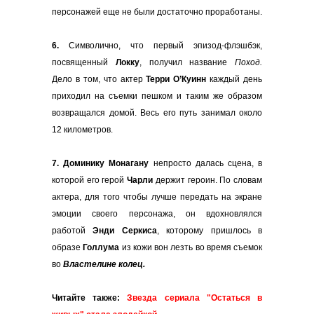
персонажей еще не были достаточно проработаны.
6.
Символично, что первый эпизод-флэшбэк,
посвященный
Локку
, получил название
Поход.
Дело в том, что актер
Терри О’Куинн
каждый день
приходил на съемки пешком и таким же образом
возвращался домой. Весь его путь занимал около
12 километров.
7.
Доминику Монагану
непросто далась сцена, в
которой его герой
Чарли
держит героин. По словам
актера, для того чтобы лучше передать на экране
эмоции своего персонажа, он вдохновлялся
работой
Энди Серкиса
, которому пришлось в
образе
Голлума
из кожи вон лезть во время съемок
во
Властелине колец.
Читайте также:
Звезда сериала "Остаться в