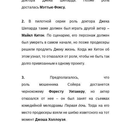
доктора Джека Шепарда. Позже роль
досталась
Мэттью Фоксу.
2.
В пилотной серии роль доктора Джека
Шепарда также должен был играть
другой актер
–
Майкл Китон
. По сценарию, его персонаж должен
был умереть в самом начале, но позже продюсеры
решили продлить Джеку жизнь. Когда же Китон об
этом узнал, то отказался от роли, чтобы не быть так
долго привязанным к одному проекту.
3.
Предполагалось, что
роль
мошенника Сойера достанется
чернокожему
Форесту Уитакеру
, но актер
отказался от нее – он был занят на съемках
комедийной мелодрамы
Первая дочь
. Тогда на его
место продюсеры взяли не шибко изветсного на тот
момент
Джоша Холлоуэя
.