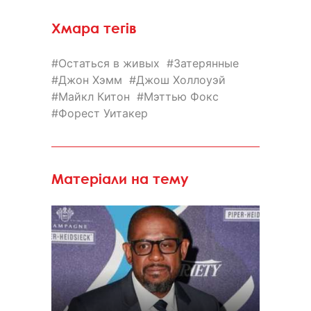
Хмара тегів
Остаться в живых
Затерянные
Джон Хэмм
Джош Холлоуэй
Майкл Китон
Мэттью Фокс
Форест Уитакер
Матеріали на тему