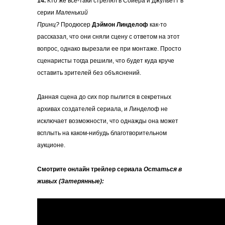
14.
Кто же все-таки стрелял в Сойера и
Джульетт в
серии
Маленький
Принц?
Продюсер
Дэймон Линделоф
как-то
рассказал, что они сняли сцену с ответом на этот
вопрос, однако вырезали ее при монтаже. Просто
сценаристы тогда решили, что будет куда круче
оставить зрителей без объяснений.
Данная сцена до сих пор пылится в секретных
архивах создателей сериала, и Линделоф не
исключает возможности, что однажды она может
всплыть на каком-нибудь благотворительном
аукционе.
Смотрите онлайн трейлер сериала
Остаться в
живых (Затерянные):