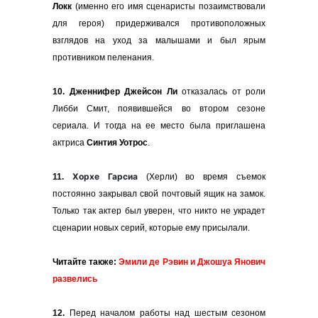
Локк
(именно его имя сценаристы позаимствовали
для героя) придерживался противоположных
взглядов на уход за малышами и был ярым
противником пеленания.
10. Дженнифер Джейсон Ли
отказалась от роли
Либби Смит, появившейся во втором сезоне
сериала. И тогда на ее место была приглашена
актриса
Синтия Уотрос
.
Хорхе Гарсиа
11.
(Херли) во время съемок
постоянно закрывал свой почтовый ящик на замок.
Только так актер был уверен, что никто не украдет
сценарии новых серий, которые ему присылали.
Читайте также:
Эмили де Рэвин и Джошуа Янович
развелись
12.
Перед началом работы над шестым сезоном