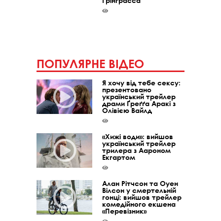
Ґрінґрасса
ПОПУЛЯРНЕ ВІДЕО
Я хочу від тебе сексу:
презентовано
український трейлер
драми Ґреґґа Аракі з
Олівією Вайлд
«Хижі води»: вийшов
український трейлер
трилера з Аароном
Екгартом
Алан Рітчсон та Оуен
Вілсон у смертельній
гонці: вийшов трейлер
комедійного екшена
«Перевізник»