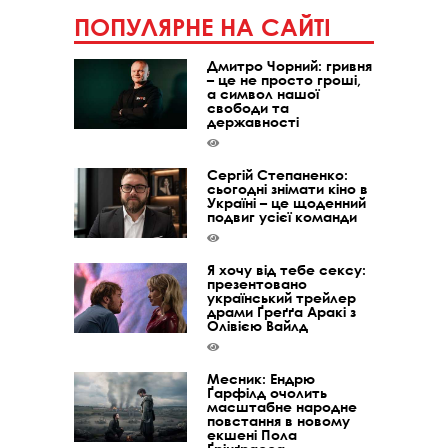
ПОПУЛЯРНЕ НА САЙТІ
Дмитро Чорний: гривня
– це не просто гроші,
а символ нашої
свободи та
державності
Сергій Степаненко:
сьогодні знімати кіно в
Україні – це щоденний
подвиг усієї команди
Я хочу від тебе сексу:
презентовано
український трейлер
драми Ґреґґа Аракі з
Олівією Вайлд
Месник: Ендрю
Ґарфілд очолить
масштабне народне
повстання в новому
екшені Пола