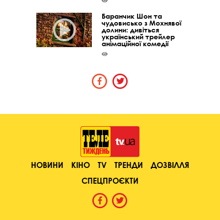
Баранчик Шон та
чудовисько з Мохнявої
долини: дивіться
український трейлер
анімаційної комедії
НОВИНИ
КІНО
TV
ТРЕНДИ
ДОЗВІЛЛЯ
СПЕЦПРОЄКТИ