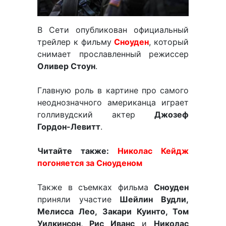
В Сети опубликован официальный
трейлер к фильму
Сноуден
, который
снимает прославленный режиссер
Оливер Стоун
.
Главную роль в картине про самого
неоднозначного американца играет
голливудский актер
Джозеф
Гордон-Левитт
.
Читайте также:
Николас Кейдж
погоняется за Сноуденом
Также в съемках фильма
Сноуден
приняли участие
Шейлин Вудли,
Мелисса Лео, Закари Куинто, Том
Уилкинсон, Рис Иванс
и
Николас