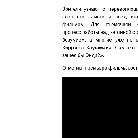
Зрители узнают о перевоплощ
слов его самого и всех, кт
фильмом. Для съемочной 
процесс работы над картиной с
безумием, а многие уже не м
Керри
от
Кауфмана
. Сам акте
зашел бы Энди?».
Отметим, премьера фильма состои