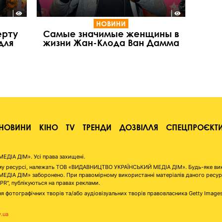
НОВИНИ
ерту
Самые значимые женщины в
для
жизни Жан-Клода Ван Дамма
НОВИНИ
КІНО
TV
ТРЕНДИ
ДОЗВІЛЛЯ
СПЕЦПРОЄКТ
ІА ДІМ». Усі права захищені.
аному ресурсі, належать ТОВ «ВИДАВНИЦТВО УКРАЇНСЬКИЙ МЕДІА ДІМ». Будь-яке ви
А ДІМ» заборонено. При правомірному використанні матеріалів даного ресурсу 
"PR", публікуються на правах реклами.
я фотографічних творів та/або аудіовізуальних творів правовласника Getty Image
v.ua