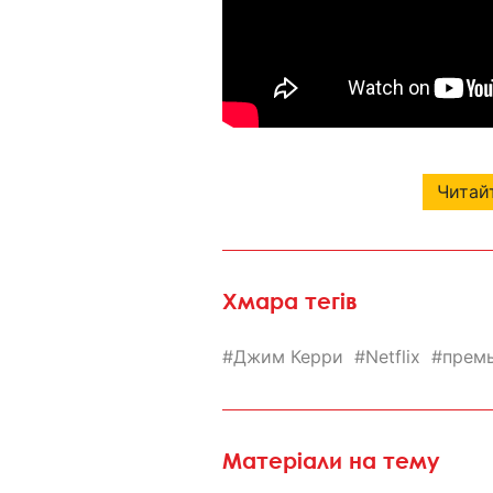
Читайт
Хмара тегів
Джим Керри
Netflix
прем
Матеріали на тему