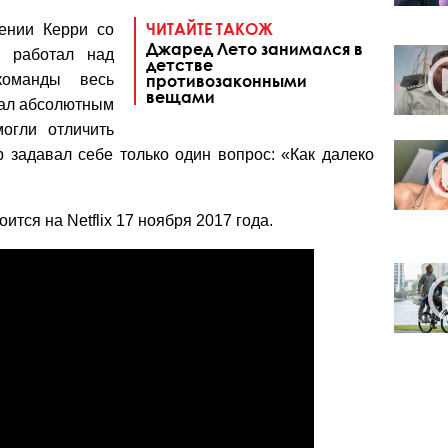
ЧИТАЙТЕ ТАКОЖ
ении Керри со
Джаред Лето занимался в
о работал над
детстве
команды весь
противозаконными
вещами
тал абсолютным
огли отличить
р задавал себе только один вопрос: «Как далеко
тся на Netflix 17 ноября 2017 года.