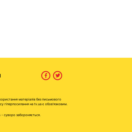
И
користання матеріалів без письмового
гіперпосилання на tv.ua є обов'язковим.
s - суворо забороняється.