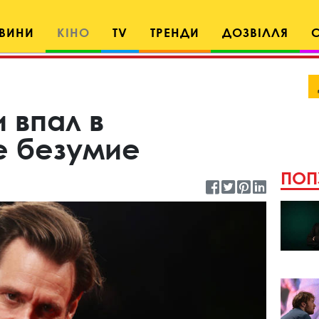
ВИНИ
КІНО
TV
ТРЕНДИ
ДОЗВІЛЛЯ
 впал в
е безумие
ПОП