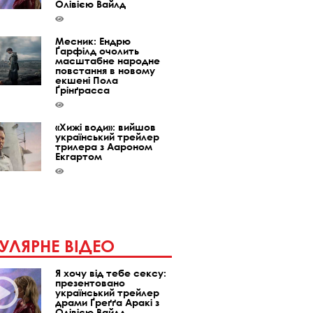
Олівією Вайлд
Месник: Ендрю
Ґарфілд очолить
масштабне народне
повстання в новому
екшені Пола
Ґрінґрасса
«Хижі води»: вийшов
український трейлер
трилера з Аароном
Екгартом
УЛЯРНЕ ВІДЕО
Я хочу від тебе сексу:
презентовано
український трейлер
драми Ґреґґа Аракі з
Олівією Вайлд