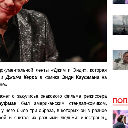
окументальной ленты «Джим и Энди», которая
нии
Джима Керри
в комика
Энди Кауфмана
на
не».
ажет о закулисье знакового фильма режиссера
ПОП
ауфман
был американским стендап-комиком,
у него было три образа, в которых он в разное
кой и считал их разными людьми: иностранец,