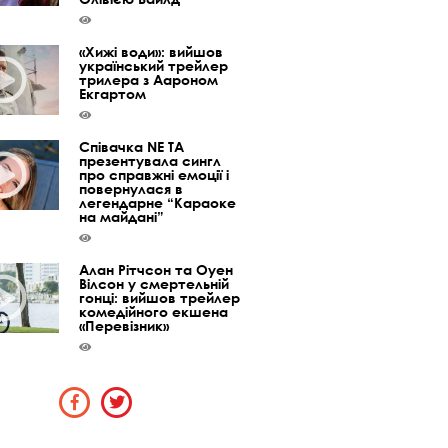
«Хижі води»: вийшов
український трейлер
трилера з Аароном
Екгартом
Співачка NE TA
презентувала сингл
про справжні емоції і
повернулася в
легендарне “Караоке
на майдані”
Алан Рітчсон та Оуен
Вілсон у смертельній
гонці: вийшов трейлер
комедійного екшена
«Перевізник»