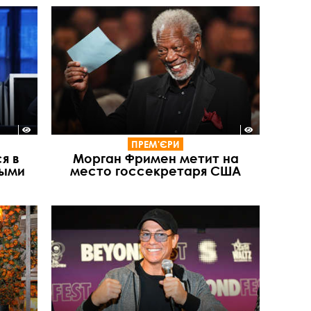
ПРЕМ'ЄРИ
я в
Морган Фримен метит на
ными
место госсекретаря США