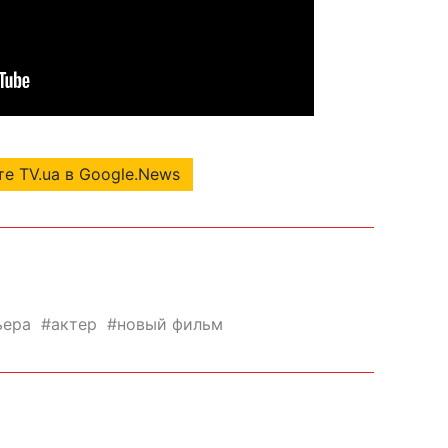
е TV.ua в Google.News
ьера
актер
новый фильм