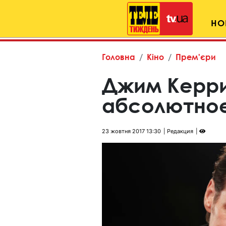
НО
Головна
Кіно
Прем'єри
Джим Керри
абсолютно
23 жовтня 2017 13:30
Редакция