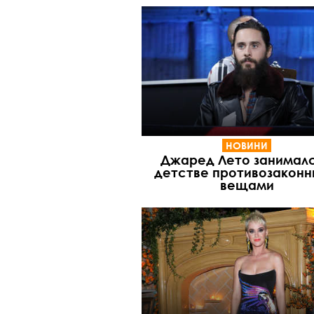
НОВИНИ
Джаред Лето занималс
детстве противозакон
вещами