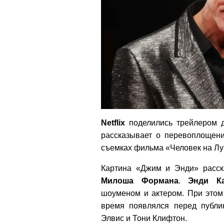
Netflix
поделились трейлером д
рассказывает о перевоплоще
съемках фильма «Человек на Лу
Картина «Джим и Энди» расск
Милоша Формана
.
Энди К
шоуменом и актером. При этом 
время появлялся перед публи
Элвис и Тони Клифтон.