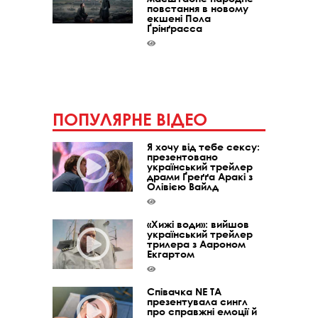
повстання в новому
екшені Пола
Ґрінґрасса
ПОПУЛЯРНЕ ВІДЕО
Я хочу від тебе сексу:
презентовано
український трейлер
драми Ґреґґа Аракі з
Олівією Вайлд
«Хижі води»: вийшов
український трейлер
трилера з Аароном
Екгартом
Співачка NE TA
презентувала сингл
про справжні емоції й