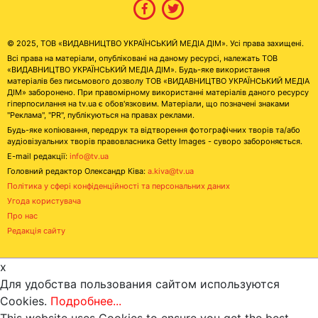
© 2025, ТОВ «ВИДАВНИЦТВО УКРАЇНСЬКИЙ МЕДІА ДІМ». Усі права захищені.
Всі права на матеріали, опубліковані на даному ресурсі, належать ТОВ
«ВИДАВНИЦТВО УКРАЇНСЬКИЙ МЕДІА ДІМ». Будь-яке використання
матеріалів без письмового дозволу ТОВ «ВИДАВНИЦТВО УКРАЇНСЬКИЙ МЕДІА
ДІМ» заборонено. При правомірному використанні матеріалів даного ресурсу
гіперпосилання на tv.ua є обов'язковим. Матеріали, що позначені знаками
"Реклама", "PR", публікуються на правах реклами.
Будь-яке копіювання, передрук та відтворення фотографічних творів та/або
аудіовізуальних творів правовласника Getty Images - суворо забороняється.
E-mail редакції:
info@tv.ua
Головний редактор Олександр Ківа:
a.kiva@tv.ua
Політика у сфері конфіденційності та персональних даних
Угода користувача
Про нас
Редакція сайту
x
Для удобства пользования сайтом используются
Cookies.
Подробнее...
This website uses Cookies to ensure you get the best