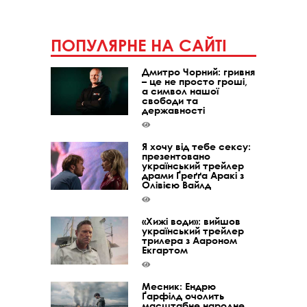
ПОПУЛЯРНЕ НА САЙТІ
Дмитро Чорний: гривня
– це не просто гроші,
а символ нашої
свободи та
державності
Я хочу від тебе сексу:
презентовано
український трейлер
драми Ґреґґа Аракі з
Олівією Вайлд
«Хижі води»: вийшов
український трейлер
трилера з Аароном
Екгартом
Месник: Ендрю
Ґарфілд очолить
масштабне народне