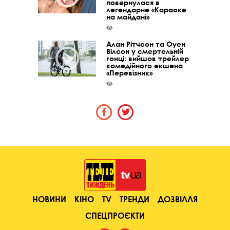
повернулася в
легендарне «Караоке
на майдані»
Алан Рітчсон та Оуен
Вілсон у смертельній
гонці: вийшов трейлер
комедійного екшена
«Перевізник»
НОВИНИ
КІНО
TV
ТРЕНДИ
ДОЗВІЛЛЯ
СПЕЦПРОЄКТИ