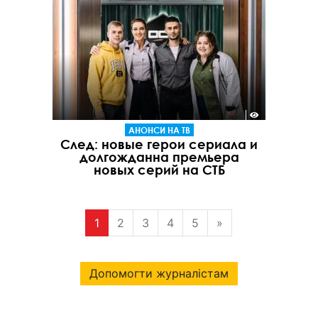
АНОНСИ НА ТВ
След: новые герои сериала и
долгожданна премьера
новых серий на СТБ
1
2
3
4
5
»
Допомогти журналістам