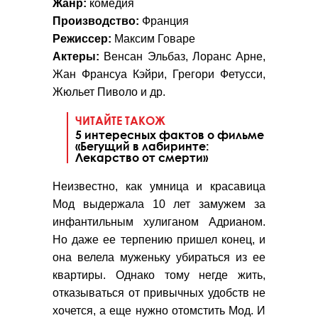
Жанр:
комедия
Производство:
Франция
Режиссер:
Максим Говаре
Актеры:
Венсан Эльбаз, Лоранс Арне,
Жан Франсуа Кэйри, Грегори Фетусси,
Жюльет Пиволо и др.
ЧИТАЙТЕ ТАКОЖ
5 интересных фактов о фильме
«Бегущий в лабиринте:
Лекарство от смерти»
Неизвестно, как умница и красавица
Мод выдержала 10 лет замужем за
инфантильным хулиганом Адрианом.
Но даже ее терпению пришел конец, и
она велела муженьку убираться из ее
квартиры. Однако тому негде жить,
отказываться от привычных удобств не
хочется, а еще нужно отомстить Мод. И