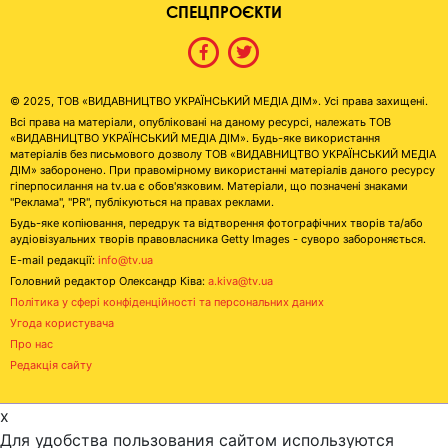
СПЕЦПРОЄКТИ
© 2025, ТОВ «ВИДАВНИЦТВО УКРАЇНСЬКИЙ МЕДІА ДІМ». Усі права захищені.
Всі права на матеріали, опубліковані на даному ресурсі, належать ТОВ
«ВИДАВНИЦТВО УКРАЇНСЬКИЙ МЕДІА ДІМ». Будь-яке використання
матеріалів без письмового дозволу ТОВ «ВИДАВНИЦТВО УКРАЇНСЬКИЙ МЕДІА
ДІМ» заборонено. При правомірному використанні матеріалів даного ресурсу
гіперпосилання на tv.ua є обов'язковим. Матеріали, що позначені знаками
"Реклама", "PR", публікуються на правах реклами.
Будь-яке копіювання, передрук та відтворення фотографічних творів та/або
аудіовізуальних творів правовласника Getty Images - суворо забороняється.
E-mail редакції:
info@tv.ua
Головний редактор Олександр Ківа:
a.kiva@tv.ua
Політика у сфері конфіденційності та персональних даних
Угода користувача
Про нас
Редакція сайту
x
Для удобства пользования сайтом используются