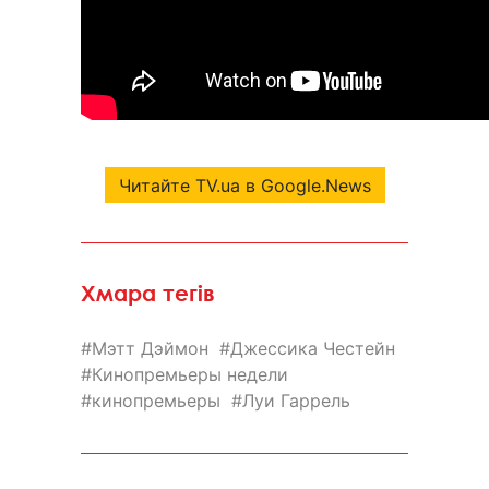
Читайте TV.ua в Google.News
Хмара тегів
Мэтт Дэймон
Джессика Честейн
Кинопремьеры недели
кинопремьеры
Луи Гаррель