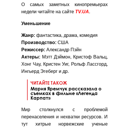
О самых заметных кинопремьерах
недели читайте на сайте
TV.UA
.
Уменьшение
Жанр:
фантастика, драма, комедия
Производство:
США
Режиссер:
Александр Пэйн
Актеры:
Мэтт Дэймон, Кристоф Вальц,
Хонг Чау, Кристен Уиг, Рольф Лассгорд,
Ингьерд Эгеберг и др.
ЧИТАЙТЕ ТАКОЖ
Мария Яремчук рассказала о
съемках в фильме «Легенда
Карпат»
Мир столкнулся с проблемой
перенаселения и нехватки ресурсов. И
тут хитрые норвежские ученые