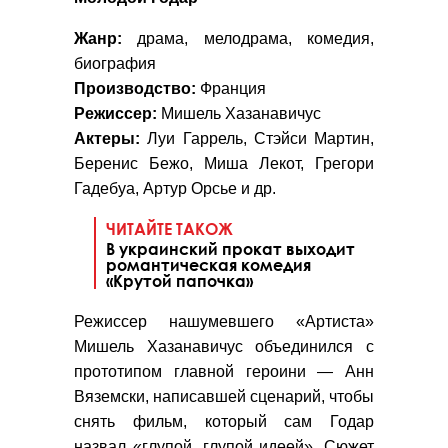
Жанр:
драма, мелодрама, комедия,
биография
Производство:
Франция
Режиссер:
Мишель Хазанавичус
Актеры:
Луи Гаррель, Стэйси Мартин,
Беренис Бежо, Миша Лекот, Грегори
Гадебуа, Артур Орсье и др.
ЧИТАЙТЕ ТАКОЖ
В украинский прокат выходит
романтическая комедия
«Крутой папочка»
Режиссер нашумевшего «Артиста»
Мишель Хазанавичус объединился с
прототипом главной героини — Анн
Вяземски, написавшей сценарий, чтобы
снять фильм, который сам Годар
назвал «глупой, глупой идеей». Сюжет