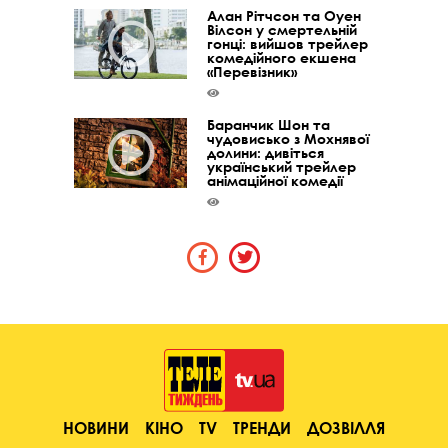
Алан Рітчсон та Оуен
Вілсон у смертельній
гонці: вийшов трейлер
комедійного екшена
«Перевізник»
Баранчик Шон та
чудовисько з Мохнявої
долини: дивіться
український трейлер
анімаційної комедії
НОВИНИ
КІНО
TV
ТРЕНДИ
ДОЗВІЛЛЯ