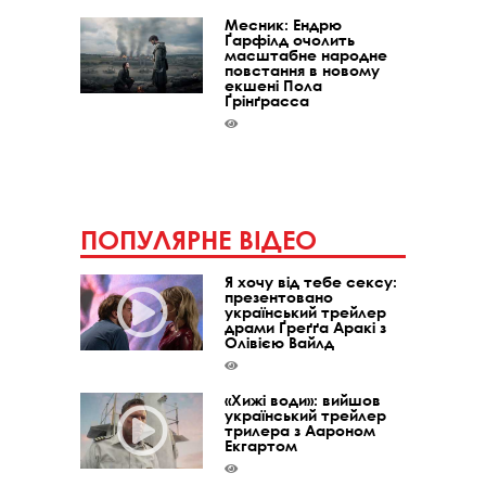
Месник: Ендрю
Ґарфілд очолить
масштабне народне
повстання в новому
екшені Пола
Ґрінґрасса
ПОПУЛЯРНЕ ВІДЕО
Я хочу від тебе сексу:
презентовано
український трейлер
драми Ґреґґа Аракі з
Олівією Вайлд
«Хижі води»: вийшов
український трейлер
трилера з Аароном
Екгартом