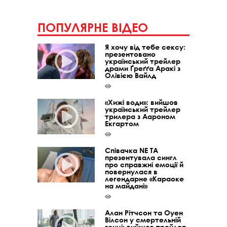
ПОПУЛЯРНЕ ВІДЕО
Я хочу від тебе сексу:
презентовано
український трейлер
драми Ґреґґа Аракі з
Олівією Вайлд
«Хижі води»: вийшов
український трейлер
трилера з Аароном
Екгартом
Співачка NE TA
презентувала сингл
про справжні емоції й
повернулася в
легендарне «Караоке
на майдані»
Алан Рітчсон та Оуен
Вілсон у смертельній
гонці: вийшов трейлер