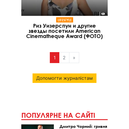
LIFESTYLE
Риз Уизерспун и другие
звезды посетили American
Cinematheque Award (ФОТО)
1
2
»
Допомогти журналістам
ПОПУЛЯРНЕ НА САЙТІ
Дмитро Чорний: гривня