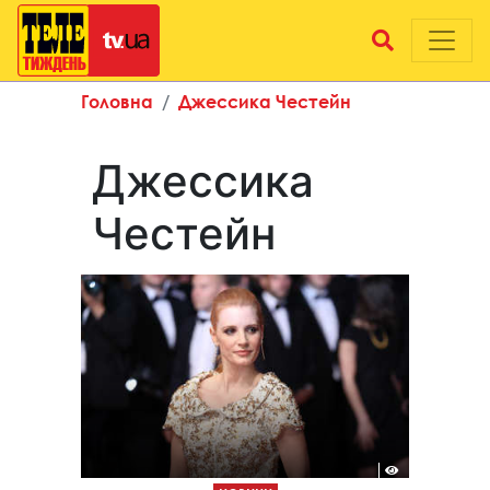
Головна
Джессика Честейн
Джессика
Честейн