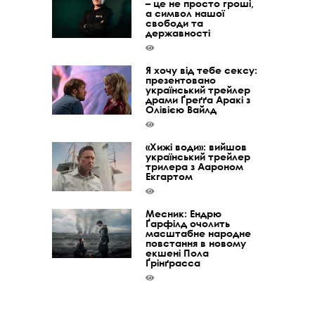
– це не просто гроші,
а символ нашої
свободи та
державності
Я хочу від тебе сексу:
презентовано
український трейлер
драми Ґреґґа Аракі з
Олівією Вайлд
«Хижі води»: вийшов
український трейлер
трилера з Аароном
Екгартом
Месник: Ендрю
Ґарфілд очолить
масштабне народне
повстання в новому
екшені Пола
Ґрінґрасса