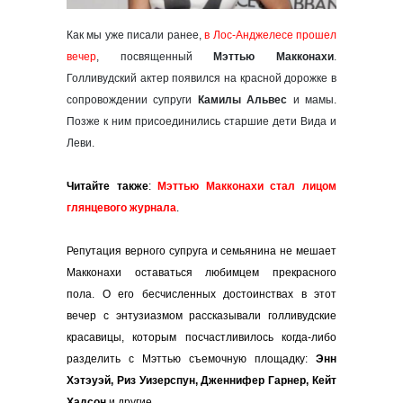
Как мы уже писали ранее,
в Лос-Анджелесе прошел
вечер
, посвященный
Мэттью Макконахи
.
Голливудский актер появился на красной дорожке в
сопровождении супруги
Камилы Альвес
и мамы.
Позже к ним присоединились старшие дети Вида и
Леви.
Читайте также
:
Мэттью Макконахи стал лицом
глянцевого журнала
.
Репутация верного супруга и семьянина не мешает
Макконахи оставаться любимцем прекрасного
пола. О его бесчисленных достоинствах в этот
вечер с энтузиазмом рассказывали голливудские
красавицы, которым посчастливилось когда-либо
разделить с Мэттью съемочную площадку:
Энн
Хэтэуэй, Риз Уизерспун, Дженнифер Гарнер, Кейт
Хадсон
и другие
.