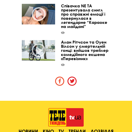
Співачка NE TA
презентувала сингл
про справжні емоції і
повернулася в
легендарне “Караоке
на майдані”
Алан Рітчсон та Оуен
Вілсон у смертельній
гонці: вийшов трейлер
комедійного екшена
«Перевізник»
НОВИНИ
КІНО
TV
ТРЕНДИ
ДОЗВІЛЛЯ