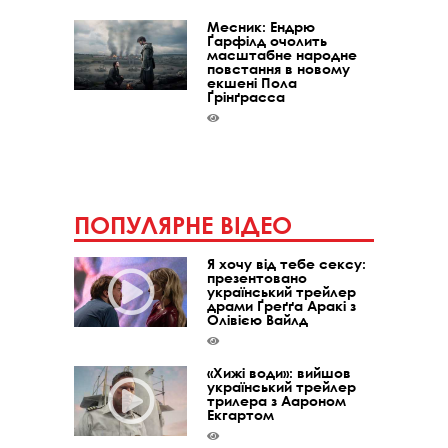
Месник: Ендрю
Ґарфілд очолить
масштабне народне
повстання в новому
екшені Пола
Ґрінґрасса
ПОПУЛЯРНЕ ВІДЕО
Я хочу від тебе сексу:
презентовано
український трейлер
драми Ґреґґа Аракі з
Олівією Вайлд
«Хижі води»: вийшов
український трейлер
трилера з Аароном
Екгартом