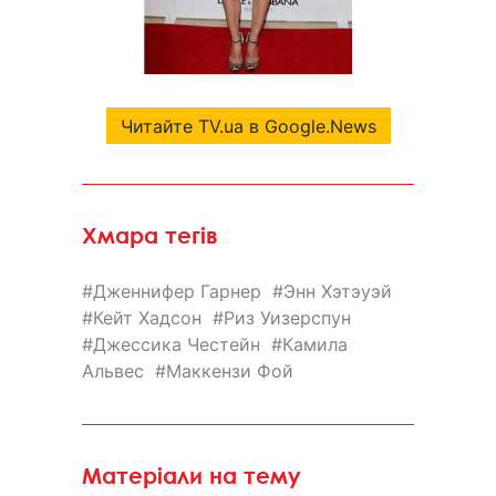
Читайте TV.ua в Google.News
Хмара тегів
Дженнифер Гарнер
Энн Хэтэуэй
Кейт Хадсон
Риз Уизерспун
Джессика Честейн
Камила
Альвес
Маккензи Фой
Матеріали на тему