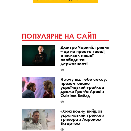
ПОПУЛЯРНЕ НА САЙТІ
Дмитро Чорний: гривня
– це не просто гроші,
а символ нашої
свободи та
державності
Я хочу від тебе сексу:
презентовано
український трейлер
драми Ґреґґа Аракі з
Олівією Вайлд
«Хижі води»: вийшов
український трейлер
трилера з Аароном
Екгартом