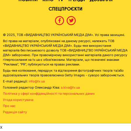
СПЕЦПРОЄКТИ
© 2025, ТОВ «ВИДАВНИЦТВО УКРАЇНСЬКИЙ МЕДІА ДІМ». Усі права захищені.
Всі права на матеріали, опубліковані на даному ресурсі, належать ТОВ
«ВИДАВНИЦТВО УКРАЇНСЬКИЙ МЕДІА ДІМ». Будь-яке використання
матеріалів без письмового дозволу ТОВ «ВИДАВНИЦТВО УКРАЇНСЬКИЙ МЕДІА
ДІМ» заборонено. При правомірному використанні матеріалів даного ресурсу
гіперпосилання на tv.ua є обов'язковим. Матеріали, що позначені знаками
"Реклама", "PR", публікуються на правах реклами.
Будь-яке копіювання, передрук та відтворення фотографічних творів та/або
аудіовізуальних творів правовласника Getty Images - суворо забороняється.
E-mail редакції:
info@tv.ua
Головний редактор Олександр Ківа:
a.kiva@tv.ua
Політика у сфері конфіденційності та персональних даних
Угода користувача
Про нас
Редакція сайту
x