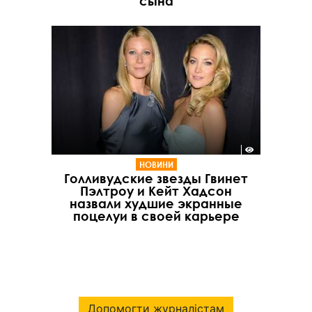
сына
НОВИНИ
Голливудские звезды Гвинет
Пэлтроу и Кейт Хадсон
назвали худшие экранные
поцелуи в своей карьере
Допомогти журналістам