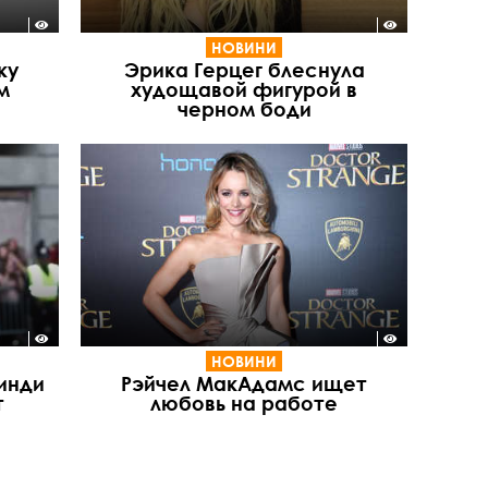
НОВИНИ
ку
Эрика Герцег блеснула
м
худощавой фигурой в
черном боди
НОВИНИ
Синди
Рэйчел МакАдамс ищет
т
любовь на работе