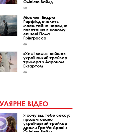
Олівією Вайлд
Месник: Ендрю
Ґарфілд очолить
масштабне народне
повстання в новому
екшені Пола
Ґрінґрасса
«Хижі води»: вийшов
український трейлер
трилера з Аароном
Екгартом
УЛЯРНЕ ВІДЕО
Я хочу від тебе сексу:
презентовано
український трейлер
драми Ґреґґа Аракі з
Олівією Вайлд