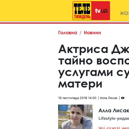
НО
Головна
Новини
Актриса Дж
тайно восп
услугами с
матери
19 листопада 2018 14:00
Алла Лисак
Алла Лиса
Lifestyle-реда
Усі статті авт