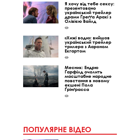
Я хочу від тебе сексу:
презентовано
український трейлер
драми Ґреґґа Аракі з
Олівією Вайлд
«Хижі води»: вийшов
український трейлер
трилера з Аароном
Екгартом
Месник: Ендрю
Ґарфілд очолить
масштабне народне
повстання в новому
екшені Пола
Ґрінґрасса
ПОПУЛЯРНЕ ВІДЕО