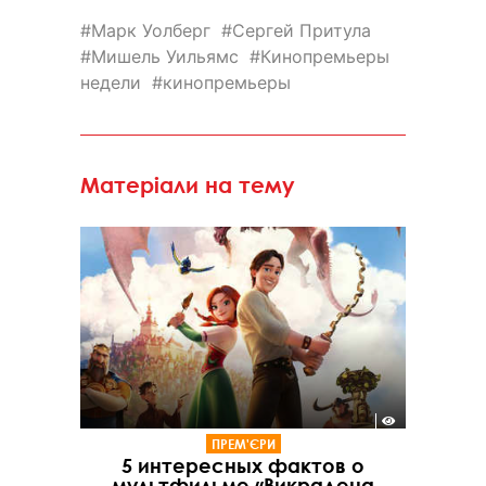
Марк Уолберг
Сергей Притула
Мишель Уильямс
Кинопремьеры
недели
кинопремьеры
Матеріали на тему
ПРЕМ'ЄРИ
5 интересных фактов о
мультфильме «Викрадена