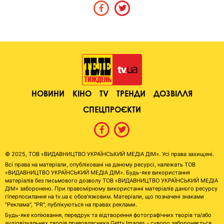
НОВИНИ
КІНО
TV
ТРЕНДИ
ДОЗВІЛЛЯ
СПЕЦПРОЄКТИ
© 2025, ТОВ «ВИДАВНИЦТВО УКРАЇНСЬКИЙ МЕДІА ДІМ». Усі права захищені.
Всі права на матеріали, опубліковані на даному ресурсі, належать ТОВ
«ВИДАВНИЦТВО УКРАЇНСЬКИЙ МЕДІА ДІМ». Будь-яке використання
матеріалів без письмового дозволу ТОВ «ВИДАВНИЦТВО УКРАЇНСЬКИЙ МЕДІА
ДІМ» заборонено. При правомірному використанні матеріалів даного ресурсу
гіперпосилання на tv.ua є обов'язковим. Матеріали, що позначені знаками
"Реклама", "PR", публікуються на правах реклами.
Будь-яке копіювання, передрук та відтворення фотографічних творів та/або
аудіовізуальних творів правовласника Getty Images - суворо забороняється.