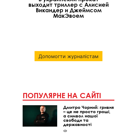
выходит триллер с Алисией
Викандер и Джеймсом
МакЭвоем
Допомогти журналістам
ПОПУЛЯРНЕ НА САЙТІ
Дмитро Чорний: гривня
– це не просто гроші,
а символ нашої
свободи та
державності