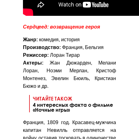
Сердцеед: возвращение героя
Жанр:
комедия, история
Производство:
Франция, Бельгия
Режиссер:
Лоран Тирар
Актеры:
Жан Дюжарден, Мелани
Лоран, Ноэми Мерлан, Кристоф
Монтенез, Эвелин Бюиль, Кристиан
Бюжо и др.
ЧИТАЙТЕ ТАКОЖ
4 интересных факта о фильме
«Ночные игры»
Франция, 1809 год. Красавец-мужчина
капитан Невилль отправляется на
войну, оставив тосковать в одиночестве