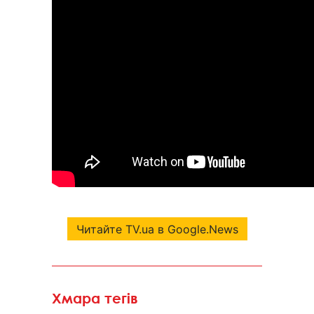
Читайте TV.ua в Google.News
Хмара тегів