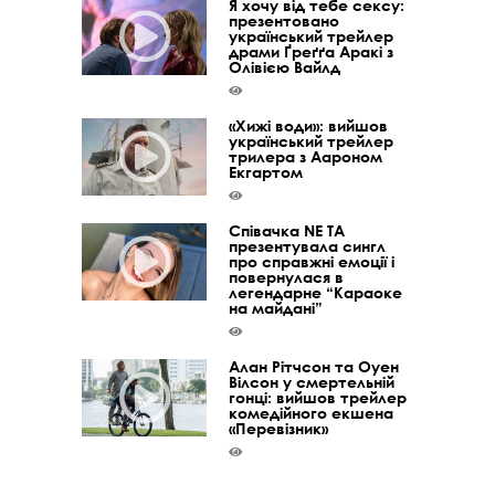
Я хочу від тебе сексу:
презентовано
український трейлер
драми Ґреґґа Аракі з
Олівією Вайлд
«Хижі води»: вийшов
український трейлер
трилера з Аароном
Екгартом
Співачка NE TA
презентувала сингл
про справжні емоції і
повернулася в
легендарне “Караоке
на майдані”
Алан Рітчсон та Оуен
Вілсон у смертельній
гонці: вийшов трейлер
комедійного екшена
«Перевізник»