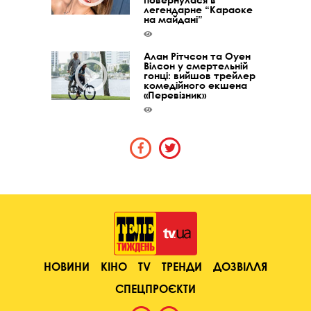
легендарне “Караоке
на майдані”
Алан Рітчсон та Оуен
Вілсон у смертельній
гонці: вийшов трейлер
комедійного екшена
«Перевізник»
НОВИНИ
КІНО
TV
ТРЕНДИ
ДОЗВІЛЛЯ
СПЕЦПРОЄКТИ