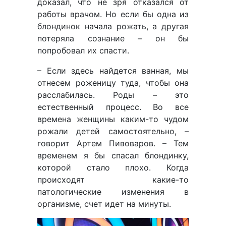
доказал, что не зря отказался от
работы врачом. Но если бы одна из
блондинок начала рожать, а другая
потеряла сознание – он бы
попробовал их спасти.
– Если здесь найдется ванная, мы
отнесем роженицу туда, чтобы она
расслабилась. Роды – это
естественный процесс. Во все
времена женщины каким-то чудом
рожали детей самостоятельно, –
говорит Артем Пивоваров. – Тем
временем я бы спасал блондинку,
которой стало плохо. Когда
происходят какие-то
патологические изменения в
организме, счет идет на минуты.