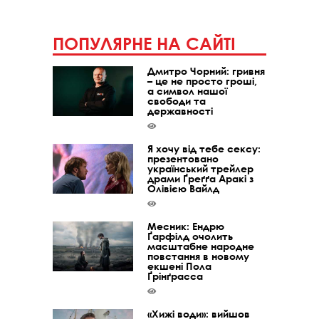
ПОПУЛЯРНЕ НА САЙТІ
Дмитро Чорний: гривня
– це не просто гроші,
а символ нашої
свободи та
державності
Я хочу від тебе сексу:
презентовано
український трейлер
драми Ґреґґа Аракі з
Олівією Вайлд
Месник: Ендрю
Ґарфілд очолить
масштабне народне
повстання в новому
екшені Пола
Ґрінґрасса
«Хижі води»: вийшов