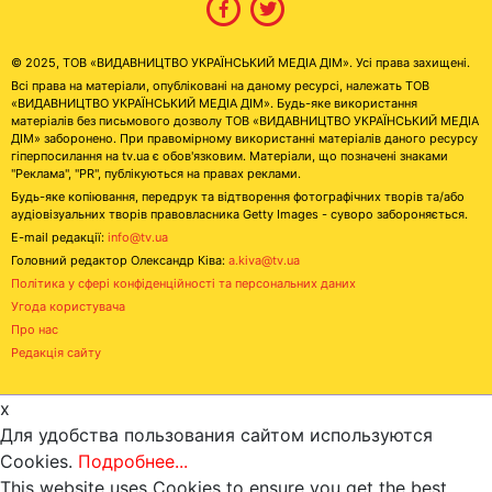
© 2025, ТОВ «ВИДАВНИЦТВО УКРАЇНСЬКИЙ МЕДІА ДІМ». Усі права захищені.
Всі права на матеріали, опубліковані на даному ресурсі, належать ТОВ
«ВИДАВНИЦТВО УКРАЇНСЬКИЙ МЕДІА ДІМ». Будь-яке використання
матеріалів без письмового дозволу ТОВ «ВИДАВНИЦТВО УКРАЇНСЬКИЙ МЕДІА
ДІМ» заборонено. При правомірному використанні матеріалів даного ресурсу
гіперпосилання на tv.ua є обов'язковим. Матеріали, що позначені знаками
"Реклама", "PR", публікуються на правах реклами.
Будь-яке копіювання, передрук та відтворення фотографічних творів та/або
аудіовізуальних творів правовласника Getty Images - суворо забороняється.
E-mail редакції:
info@tv.ua
Головний редактор Олександр Ківа:
a.kiva@tv.ua
Політика у сфері конфіденційності та персональних даних
Угода користувача
Про нас
Редакція сайту
x
Для удобства пользования сайтом используются
Cookies.
Подробнее...
This website uses Cookies to ensure you get the best