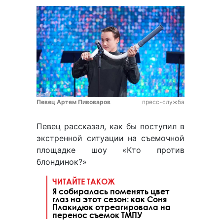
Певец Артем Пивоваров
пресс-служба
Певец рассказал, как бы поступил в
экстренной ситуации на съемочной
площадке шоу «Кто против
блондинок?»
ЧИТАЙТЕ ТАКОЖ
Я собиралась поменять цвет
глаз на этот сезон: как Соня
Плакидюк отреагировала на
перенос съемок ТМПУ