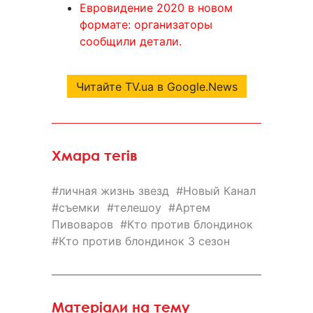
Евровидение 2020 в новом
формате: организаторы
сообщили детали.
Читайте TV.ua в Google.News
Хмара тегів
личная жизнь звезд
Новый Канал
съемки
телешоу
Артем
Пивоваров
Кто против блондинок
Кто против блондинок 3 сезон
Матеріали на тему