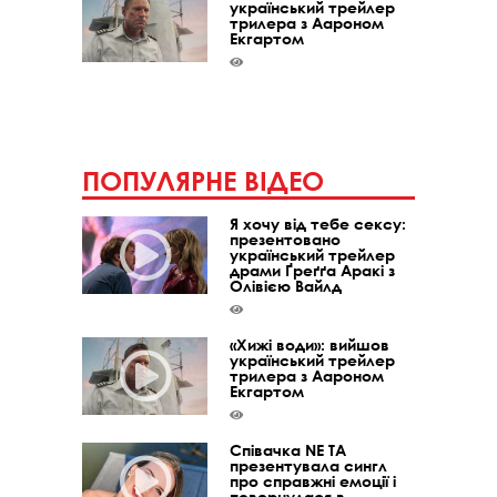
український трейлер
трилера з Аароном
Екгартом
ПОПУЛЯРНЕ ВІДЕО
Я хочу від тебе сексу:
презентовано
український трейлер
драми Ґреґґа Аракі з
Олівією Вайлд
«Хижі води»: вийшов
український трейлер
трилера з Аароном
Екгартом
Співачка NE TA
презентувала сингл
про справжні емоції і
повернулася в