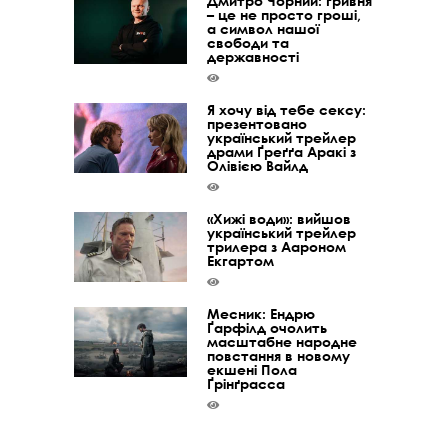
Дмитро Чорний: гривня
– це не просто гроші,
а символ нашої
свободи та
державності
Я хочу від тебе сексу:
презентовано
український трейлер
драми Ґреґґа Аракі з
Олівією Вайлд
«Хижі води»: вийшов
український трейлер
трилера з Аароном
Екгартом
Месник: Ендрю
Ґарфілд очолить
масштабне народне
повстання в новому
екшені Пола
Ґрінґрасса