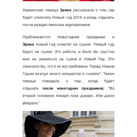
Украинская певица
Эрика
рассказала о том, где
будет отмечать Новый год 2014 и когда отдыхать
после рождественских корпоративов.
Приближаются Новогодние праздники и
Эрика
Новый год отметит на сцене:
"
Новый год
будет на сцене. Это работа, и было бы грустно
мне не оказаться на сцене в Новый Год. Это
означало бы, что я не востребована. Перед Новым
Годом всегда много концертов и съемок".
Также
певица поведала о том, когда будет
отдыхать
после новогодних праздников:
"
Во
второй половине января пока думаю. Или даже
февраль"