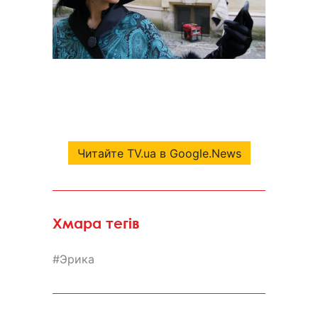
Читайте TV.ua в Google.News
Хмара тегів
Эрика