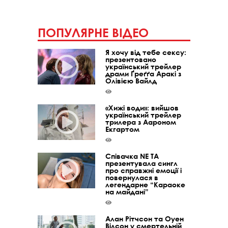
ПОПУЛЯРНЕ ВІДЕО
Я хочу від тебе сексу:
презентовано
український трейлер
драми Ґреґґа Аракі з
Олівією Вайлд
«Хижі води»: вийшов
український трейлер
трилера з Аароном
Екгартом
Співачка NE TA
презентувала сингл
про справжні емоції і
повернулася в
легендарне “Караоке
на майдані”
Алан Рітчсон та Оуен
Вілсон у смертельній